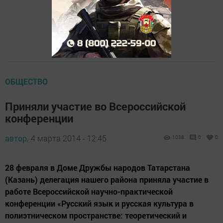
ОБЩЕСТВО
Приняли участие во Всероссийской
конференции
автор,
4 марта 2014 - 12:45
1038
0
0
28 февраля в Доме Дружбы народов Татарстана
(Казань) делегация нашего района приняла участие в
работе Всероссийской научно-практической
конференции «Русский язык и русская культура в
полиэтническом пространстве: теоретический и