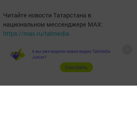
Читайте новости Татарстана в
национальном мессенджере MАХ:
https://max.ru/tatmedia
А вы уже видели новое видео Tatmedia
Junior?
Cмотреть
Теги:
ЗИМА 2014
Перейти на страницу новости