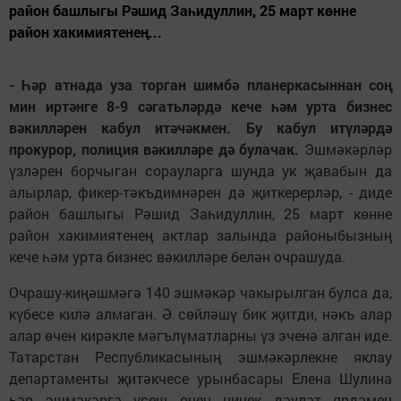
район башлыгы Рәшид Заһидуллин, 25 март көнне
район хакимиятенең...
- Һәр атнада уза торган шимбә планеркасыннан соң
мин иртәнге 8-9 сәгатьләрдә кече һәм урта бизнес
вәкилләрен кабул итәчәкмен. Бу кабул итүләрдә
прокурор, полиция вәкилләре дә булачак.
Эшмәкәрләр
үзләрен борчыган сорауларга шунда ук җавабын да
алырлар, фикер-тәкъдимнәрен дә җиткерерләр, - диде
район башлыгы Рәшид Заһидуллин, 25 март көнне
район хакимиятенең актлар залында районыбызның
кече һәм урта бизнес вәкилләре белән очрашуда.
Очрашу-киңәшмәгә 140 эшмәкәр чакырылган булса да,
күбесе килә алмаган. Ә сөйләшү бик җитди, нәкъ алар
алар өчен кирәкле мәгълүматларны үз эченә алган иде.
Татарстан Республикасының эшмәкәрлекне яклау
департаменты җитәкчесе урынбасары Елена Шулина
һәр эшмәкәргә үсеш өчен ничек дәүләт ярдәмен