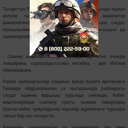
Татарстан Республикасы Президенты каршында эшләп
килүче эшмәкәрләр хокукын яклау вәкаләтле
вәкиллегенең җәмәгать кабул итүләре һәм сәүдә-
промышленность палатасы вәкилләре чыгышын да
эшмәкәрләр кызыксынып тыңладылар.
- Сезнең мөрәҗәгатьләр кимендә бер атна эчендә
тикшерелә, сорауларыгызны көтәбез, - дип Илгизә
Мөхәмәдова.
Район кулланучылар хокукын яклау бүлеге җитәкчесе
Гөлнара Абдрахманова үз чыгышында райондагы
сәүдә эшенең барышы турында сөйләде. Кибет
киштәләрендә саклану срогы чыккан товарлары
булган кибет хуҗаларына чаралар күреләчәге турында
тагын бер кат искәртте.
Киңәшмә тәмамлангач та эшмәкәрләр тиз генә