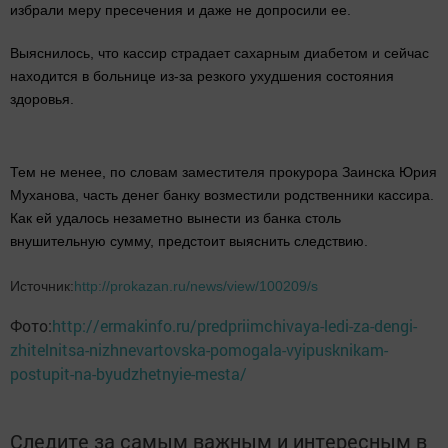
избрали меру пресечения и даже не допросили ее.
Выяснилось, что кассир страдает сахарным диабетом и сейчас
находится в больнице из-за резкого ухудшения состояния
здоровья.
Тем не менее, по словам заместителя прокурора Заинска Юрия
Муханова, часть денег банку возместили родственники кассира.
Как ей удалось незаметно вынести из банка столь
внушительную сумму, предстоит выяснить следствию.
Источник:
http://prokazan.ru/news/view/100209/s
Фото:
http://ermakinfo.ru/predpriimchivaya-ledi-za-dengi-
zhitelnitsa-nizhnevartovska-pomogala-vyipusknikam-
postupit-na-byudzhetnyie-mesta/
Следите за самым важным и интересным в