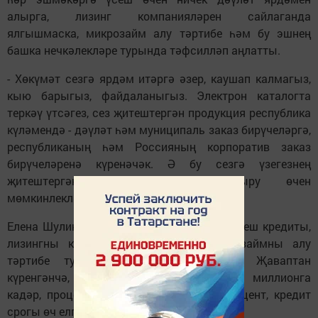
алырга, лизинг компанияләрен сайлаганда
ялгышмаска, микрозайм алу тәртибе һәм бу эшнең
башка нечкәлекләре турында тәфсилләп аңлатты.
- Хөкүмәт сезгә ярдәм итәргә әзер, каушап калмагыз,
кыю барыгыз, файдаланыгыз. Электрон каталогта
теркәү үтсәгез, сез җитештергән продукция республика
күләмендә - дәүләт һәм муниципаль заказ бирүчеләргә,
республиканың һәм Россияның корпоратив заказ
бирүчеләренә күренәчәк. Ә бу сезгә үзегезнең
җитештергән продукцияне урнаштыру өчен
мөмкинлекләр ача, - диде ул.
Елена Шулина чыгышыннан соң аңа төзелеш кредиты,
лизингны кире кайтару тәртибе, микрозаймны алу
тәртибе турында сораулар бирделәр. Җаваптан
күренгәнчә, микрозаймның суммасы - 1 миллионга
кадәр, процент ставкасы - еллык 10 процент, кредит
срогы өч елга кадәр икән.