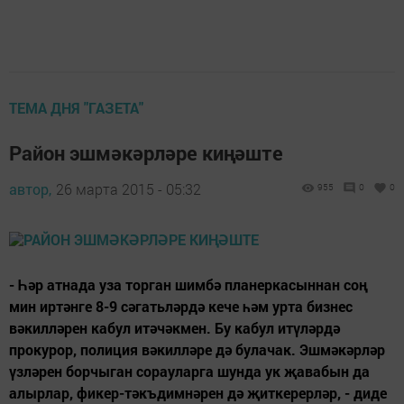
ТЕМА ДНЯ "ГАЗЕТА"
Район эшмәкәрләре киңәште
автор,
26 марта 2015 - 05:32
955
0
0
- Һәр атнада уза торган шимбә планеркасыннан соң
мин иртәнге 8-9 сәгатьләрдә кече һәм урта бизнес
вәкилләрен кабул итәчәкмен. Бу кабул итүләрдә
прокурор, полиция вәкилләре дә булачак. Эшмәкәрләр
үзләрен борчыган сорауларга шунда ук җавабын да
алырлар, фикер-тәкъдимнәрен дә җиткерерләр, - диде