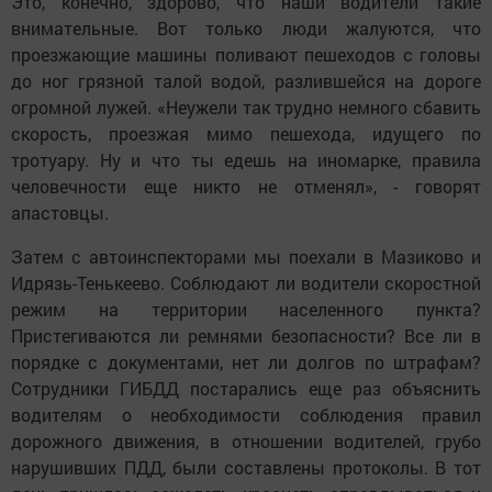
Это, конечно, здорово, что наши водители такие
внимательные. Вот только люди жалуются, что
проезжающие машины поливают пешеходов с головы
до ног грязной талой водой, разлившейся на дороге
огромной лужей. «Неужели так трудно немного сбавить
скорость, проезжая мимо пешехода, идущего по
тротуару. Ну и что ты едешь на иномарке, правила
человечности еще никто не отменял», - говорят
апастовцы.
Затем с автоинспекторами мы поехали в Мазиково и
Идрязь-Тенькеево. Соблюдают ли водители скоростной
режим на территории населенного пункта?
Пристегиваются ли ремнями безопасности? Все ли в
порядке с документами, нет ли долгов по штрафам?
Сотрудники ГИБДД постарались еще раз объяснить
водителям о необходимости соблюдения правил
дорожного движения, в отношении водителей, грубо
нарушивших ПДД, были составлены протоколы. В тот