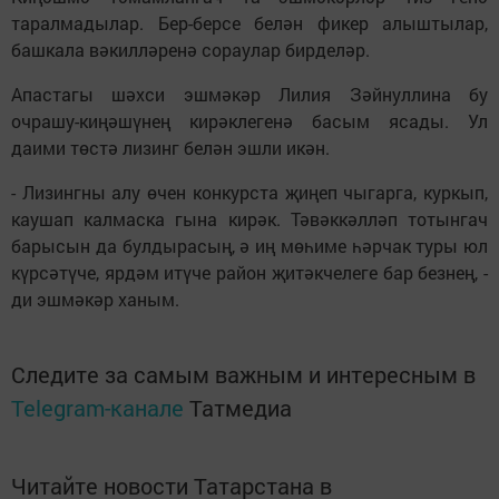
таралмадылар. Бер-берсе белән фикер алыштылар,
башкала вәкилләренә сораулар бирделәр.
Апастагы шәхси эшмәкәр Лилия Зәйнуллина бу
очрашу-киңәшүнең кирәклегенә басым ясады. Ул
даими төстә лизинг белән эшли икән.
- Лизингны алу өчен конкурста җиңеп чыгарга, куркып,
каушап калмаска гына кирәк. Тәвәккәлләп тотынгач
барысын да булдырасың, ә иң мөһиме һәрчак туры юл
күрсәтүче, ярдәм итүче район җитәкчелеге бар безнең, -
ди эшмәкәр ханым.
Следите за самым важным и интересным в
Telegram-канале
Татмедиа
Читайте новости Татарстана в