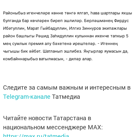
Районыбыз игенчеләре көнне төнгә ялгап, һава шартлары яхшы
булганда бар көчләрен биреп эшлиләр. Берләшмәнең Фирдүс
Ибәтуллин, Марат Гыйбадуллин, Илгиз Зиннуров экипажлары
район башлыгы Рәшид Заһидуллин кулыннан икенче тапкыр 5
мең сумлык премия алу бәхетенә ирештеләр. - Игеннең
чыгышы бик әйбәт. Шатланып эшлибез. Яңгырлар яумасын да,
комбайннарыбыз ватылмасын, - диләр алар.
Следите за самым важным и интересным в
Telegram-канале
Татмедиа
Читайте новости Татарстана в
национальном мессенджере MАХ:
https://max.ru/tatmedia