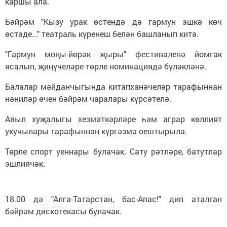
каршы ала.
Бәйрәм "Кызу урак өстендә дә гармун эшкә көч
өстәде..." театраль күренеш белән башланып китә.
"Гармун моңы-йөрәк җыры" фестиваленә йомгак
ясалып, җиңүчеләре төрле номинациядә бүләкләнә.
Балалар мәйданчыгында китапханәчеләр тарафыннан
нәниләр өчен бәйрәм чаралары күрсәтелә.
Авыл хуҗалыгы хезмәткәрләре һәм аграр көллият
укучылары тарафыннан күргәзмә оештырыла.
Төрле спорт уеннары булачак. Сату рәтләре, батутлар
эшлиячәк.
18.00 дә "Алга-Татарстан, бас-Апас!" дип аталган
бәйрәм дискотекасы булачак.