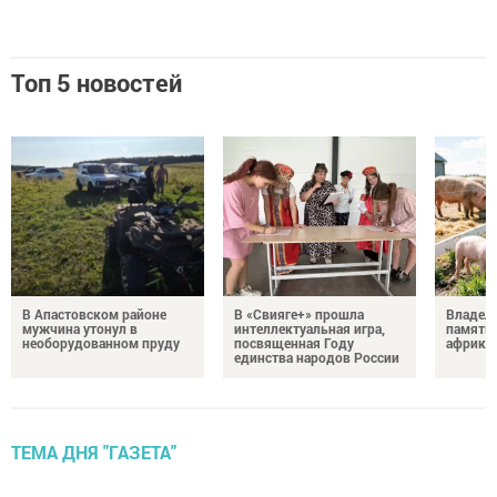
Топ 5 новостей
В Апастовском районе
В «Свияге+» прошла
Владель
мужчина утонул в
интеллектуальная игра,
памятка
необорудованном пруду
посвященная Году
африка
единства народов России
ТЕМА ДНЯ "ГАЗЕТА"