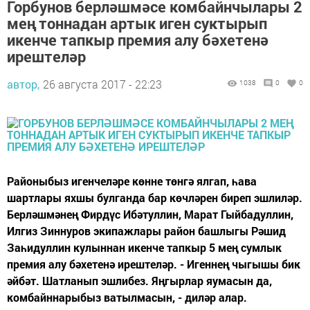
Горбунов берләшмәсе комбайнчылары 2
мең тоннадан артык иген суктырып
икенче тапкыр премия алу бәхетенә
ирештеләр
автор,
26 августа 2017 - 22:23
1038
0
0
Районыбыз игенчеләре көнне төнгә ялгап, һава
шартлары яхшы булганда бар көчләрен биреп эшлиләр.
Берләшмәнең Фирдүс Ибәтуллин, Марат Гыйбадуллин,
Илгиз Зиннуров экипажлары район башлыгы Рәшид
Заһидуллин кулыннан икенче тапкыр 5 мең сумлык
премия алу бәхетенә ирештеләр. - Игеннең чыгышы бик
әйбәт. Шатланып эшлибез. Яңгырлар яумасын да,
комбайннарыбыз ватылмасын, - диләр алар.