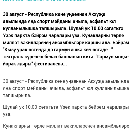
30 август - Республика көне уңаеннан Акхуҗа
авылында яңа спорт мәйданы ачыла, асфальт юл
кулланылышка тапшырыла. Шулай ук 10.00 сәгатьтә
Үзәк паркта бәйрәм чаралары уза. Кунакларны төрле
милләт вәкилләренең ансамбльләре каршы ала. Бәйрәм
"Кызу урак өстендә дә гармун эшкә көч өстәде..."
театраль күренеш белән башланып китә. "Гармун моңы-
йөрәк җыры" фестиваленә...
30 август - Республика көне уңаеннан Акхуҗа авылында
яңа спорт мәйданы ачыла, асфальт юл кулланылышка
тапшырыла.
Шулай ук 10.00 сәгатьтә Үзәк паркта бәйрәм чаралары
уза.
Кунакларны төрле милләт вәкилләренең ансамбльләре