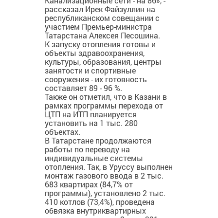
Канализационные сети - на 86», -
рассказал Ирек Файзуллин на
республиканском совещании с
участием Премьер-министра
Татарстана Алексея Песошина.
К запуску отопления готовы и
объекты здравоохранения,
культуры, образования, центры
занятости и спортивные
сооружения - их готовность
составляет 89 - 96 %.
Также он отметил, что в Казани в
рамках программы перехода от
ЦТП на ИТП планируется
установить на 1 тыс. 280
объектах.
В Татарстане продолжаются
работы по переводу на
индивидуальные системы
отопления. Так, в Уруссу выполнен
монтаж газового ввода в 2 тыс.
683 квартирах (84,7% от
программы), установлено 2 тыс.
410 котлов (73,4%), проведена
обвязка внутриквартирных