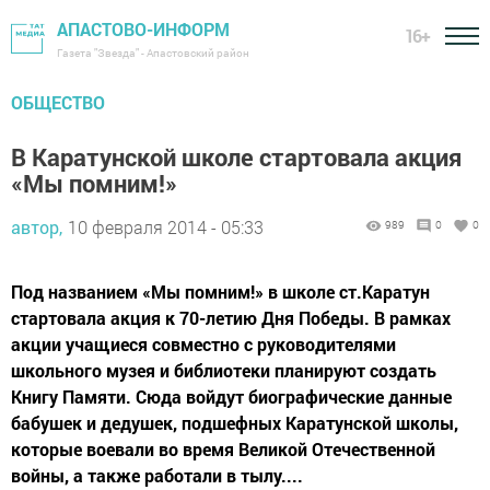
АПАСТОВО-ИНФОРМ
16+
Газета "Звезда" - Апастовский район
ОБЩЕСТВО
В Каратунской школе стартовала акция
«Мы помним!»
автор,
10 февраля 2014 - 05:33
989
0
0
Под названием «Мы помним!» в школе ст.Каратун
стартовала акция к 70-летию Дня Победы. В рамках
акции учащиеся совместно с руководителями
школьного музея и библиотеки планируют создать
Книгу Памяти. Сюда войдут биографические данные
бабушек и дедушек, подшефных Каратунской школы,
которые воевали во время Великой Отечественной
войны, а также работали в тылу....