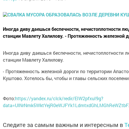
Иногда диву даешься беспечности, нечистоплотности люд
станции Мавлету Халилову. - Протяженность железной до
Иногда диву даешься беспечности, нечистоплотности лю
станции Мавлету Халилову.
- Протяженность железной дороги по территории Апасто
Куштово. Хотелось бы, чтобы и главы сельских поселени
Фото:
https://yandex.ru/clck/redir/EIW2pfxuI9g?
data=UlNrNmk5WktYejR0eWJFYk1LdmtxdGhLMGhReWZtb
Следите за самым важным и интересным в
T