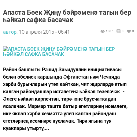
Апаста Бөек Җиңү бәйрәменә тагын бер
һәйкәл сафка басачак
автор,
10 апреля 2015 - 06:41
1087
0
0
Район башлыгы Рәшид Заһидуллин инициативасы
белән обелиск каршында Әфганстан һәм Чечняда
хәрби бурычларын үтәп кайткан, чит җирләрдә ятып
калган райондашлар истәлегенә һәйкәл төзеләчәк. -
Әлеге һәйкәл кирпечтән, тирә-юне брусчаткадан
ясалачак. Мәрмәр ташта батыр егетләрнең исемлеге,
ике яклап хәрби хезмәттә үлеп калган райондаш
егетләрнең исемнәре куелачак. Тирә ягына туя
куаклары утырту,...