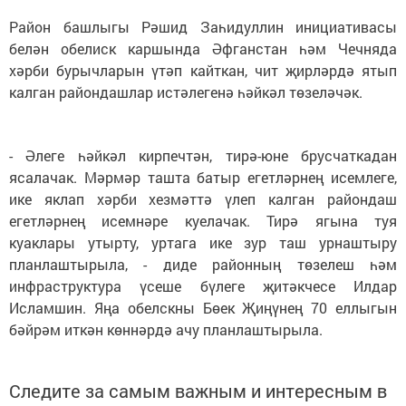
Район башлыгы Рәшид Заһидуллин инициативасы
белән обелиск каршында Әфганстан һәм Чечняда
хәрби бурычларын үтәп кайткан, чит җирләрдә ятып
калган райондашлар истәлегенә һәйкәл төзеләчәк.
- Әлеге һәйкәл кирпечтән, тирә-юне брусчаткадан
ясалачак. Мәрмәр ташта батыр егетләрнең исемлеге,
ике яклап хәрби хезмәттә үлеп калган райондаш
егетләрнең исемнәре куелачак. Тирә ягына туя
куаклары утырту, уртага ике зур таш урнаштыру
планлаштырыла, - диде районның төзелеш һәм
инфраструктура үсеше бүлеге җитәкчесе Илдар
Исламшин. Яңа обелскны Бөек Җиңүнең 70 еллыгын
бәйрәм иткән көннәрдә ачу планлаштырыла.
Следите за самым важным и интересным в