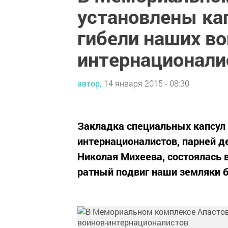
установлены ка
гибели наших во
интернационали
автор,
14 января 2015 - 08:30
Закладка специальных капсул с
интернационалистов, парней д
Николая Михеева, состоялась 
ратный подвиг наши земляки 