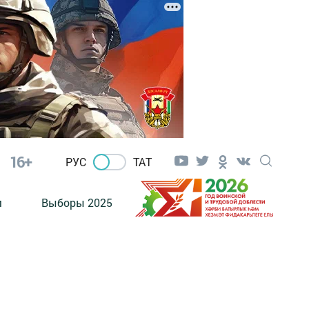
16+
РУС
ТАТ
м
Выборы 2025