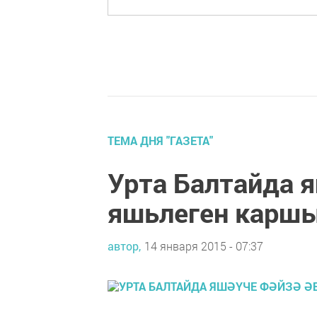
ТЕМА ДНЯ "ГАЗЕТА"
Урта Балтайда я
яшьлеген карш
автор,
14 января 2015 - 07:37