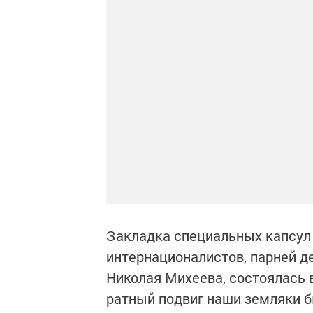
Закладка специальных капсул с
интернационалистов, парней д
Николая Михеева, состоялась
ратный подвиг наши земляки 