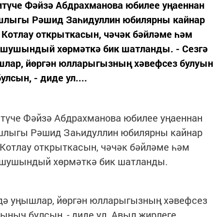
итүче Фәйзә Абдрахманова юбилее уңаеннан
башлыгы Рәшид Заһидуллин юбилярны кайнар
 Котлау открыткасын, чәчәк бәйләме һәм
 шушындый хөрмәткә бик шатланды. - Сезгә
шлар, йөргән юлларыгызның хәвефсез булуын
лсын, - диде ул....
итүче Фәйзә Абдрахманова юбилее уңаеннан
башлыгы Рәшид Заһидуллин юбилярны кайнар
Котлау открыткасын, чәчәк бәйләме һәм
 шушындый хөрмәткә бик шатланды.
здә уңышлар, йөргән юлларыгызның хәвефсез
ыныч булсын, - диде ул. Авыл җирлеге