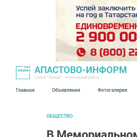
АПАСТОВО-ИНФОРМ
Газета "Звезда" - Апастовский район
Главная
Объявления
Фотогалерея
ОБЩЕСТВО
В Мемориальном