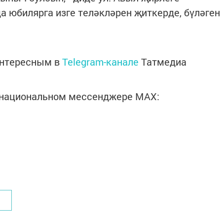
 юбилярга изге теләкләрен җиткерде, бүләген
интересным в
Telegram-канале
Татмедиа
в национальном мессенджере MАХ: