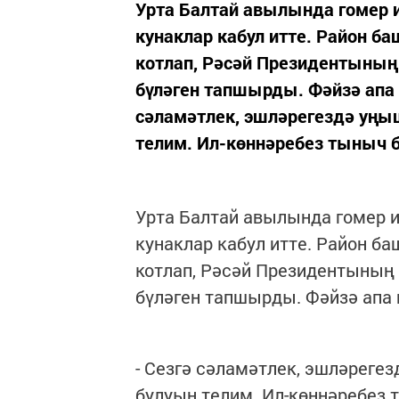
Урта Балтай авылында гомер 
кунаклар кабул итте. Район 
котлап, Рәсәй Президентының
бүләген тапшырды. Фәйзә апа
сәламәтлек, эшләрегездә уңы
телим. Ил-көннәребез тыныч бу
Урта Балтай авылында гомер 
кунаклар кабул итте. Район 
котлап, Рәсәй Президентының 
бүләген тапшырды. Фәйзә апа
- Сезгә сәламәтлек, эшләреге
булуын телим. Ил-көннәребез т