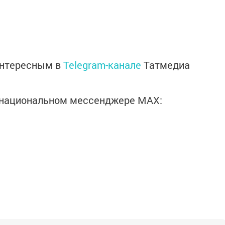
интересным в
Telegram-канале
Татмедиа
в национальном мессенджере MАХ: