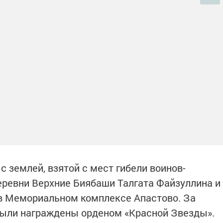
 землей, взятой с мест гибели воинов-
еревни Верхние Биябаши Талгата Файзуллина и
 в Мемориальном комплексе Апастово. За
были награждены орденом «Красной Звезды».