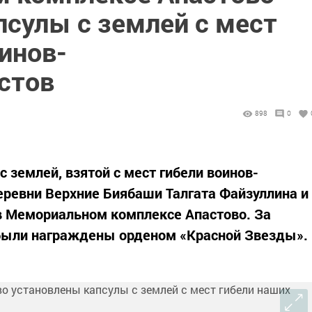
псулы с землей с мест
инов-
стов
898
0
 землей, взятой с мест гибели воинов-
еревни Верхние Биябаши Талгата Файзуллина и
в Мемориальном комплексе Апастово. За
были награждены орденом «Красной Звезды».