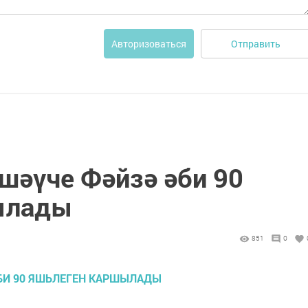
Отправить
Авторизоваться
шәүче Фәйзә әби 90
ылады
851
0