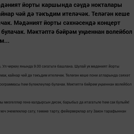
мәдәният йорты каршында сәүдә нокталары
йнар чәй дә тәкъдим ителәчәк. Теләгән кеше
ачак. Мәдәният йорты сәхнәсендә концерт
булачак. Мәктәптә бәйрәм уңаеннан волейбол
...
 Ул чиркәү янында 9.00 сәгатьтә башлана. Шулай ук мәдәният йорты
ак, кайнар чәй дә тәкъдим ителәчәк. Теләгән кеше пони атларында сәяхәт
программасы һәм бүләкләүләр булачак. Мәктәптә бәйрәм уңаеннан волейбол
ы мизгелләр генә калдырсын дисәк, барыбыз да итагатьле һәм сак булыйк!
кеч эчемлекләр сату, тәмәке тарту, фейерверклар ату Закон тарафыннан