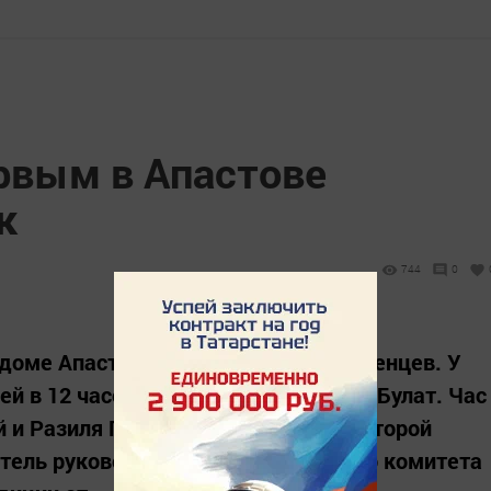
ервым в Апастове
к
744
0
ддоме Апастова родились двое младенцев. У
й в 12 часов 10 минут родился сын Булат. Час
 и Разиля Гараева из Апастова, у которой
тель руководителя исполнительного комитета