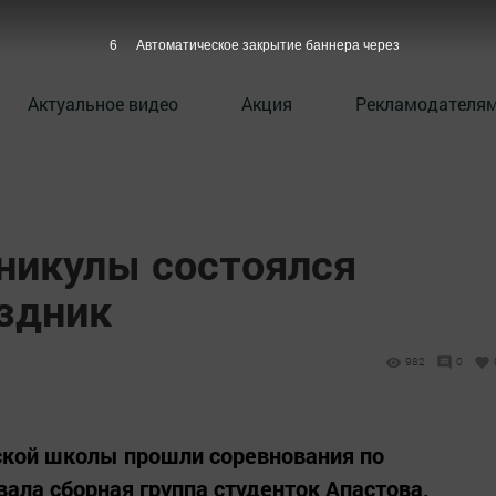
5
Автоматическое закрытие баннера через
Актуальное видео
Акция
Рекламодателя
аникулы состоялся
здник
982
0
ской школы прошли соревнования по
овала сборная группа студенток Апастова,