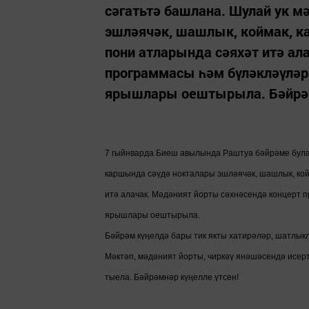
сәгатьтә башлана. Шулай ук 
эшләячәк, шашлык, коймак, ка
пони атларында сәяхәт итә ал
программасы һәм бүләкләүләр 
ярышлары оештырыла. Бәйрәм
7 гыйнварда Биеш авылында Раштуа бәйрәме була.
каршында сәүдә нокталары эшләячәк, шашлык, койм
итә алачак. Мәдәният йорты сәхнәсендә концерт 
ярышлары оештырыла.
Бәйрәм күңелдә бары тик якты хатирәләр, шатлыкл
Мәктәп, мәдәният йорты, чиркәү янәшәсендә исерт
тыела. Бәйрәмнәр күңелле үтсен!