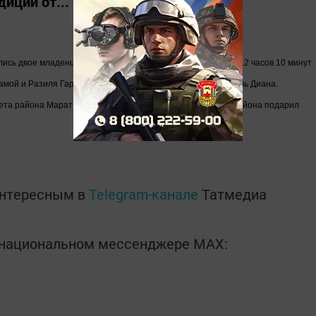
иции от...
лись двое младенцев. У Ландыш Билаловой из Б.Бакрчей в 12 часов 10 минут
мамой и Разиля Гараева из Апастова, у которой родилась дочь Диана.
ета района Марат Ногманов по традиции от имени главы района подарил
интересным в
Telegram-канале
Татмедиа
в национальном мессенджере MАХ: