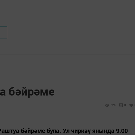
а бәйрәме
726
0
аштуа бәйрәме була. Ул чиркәү янында 9.00