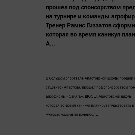
прошел под спонсорством пре
на турнире и команды агрофи
Тренер Рамис Гиззатов сформи
которая во время каникул пла
А...
В большом спортзале Апастовской школы прошли со
студенток Апастова, прошел под спонсорством пр
агрофирмы «Свияга», ДЮСШ, Апастовской школы. 
которая во время каникул планирует участвовать 
мужских команд по волейболу.