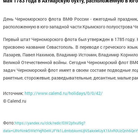
мая 1783 года в Ахтиарскую бухту, расположенную в юго
День Черноморского флота ВМФ России - ежегодный праздник, 
расположенную в юго-западной части Крымского полуострова Че
Первый штат Черноморского флота был утвержден в 1785 году. Н
присвоено название Севастополь. В переводе с греческого яз
Лазарев, Павел Нахимов, Владимир Истомин, Владимир Корнилов.
Великой Отечественной войны. Сегодня Черноморский флот ВМФ 
задач Черноморский флот имеет в своем составе подводные лод
ракетные, сторожевые, разведывательные, десантные, малые рак
Источник:
http://www.calend.ru/holidays/0/0/42/
© Calend.ru
Фото:
https://yandex.ru/clck/redir/EIW2pfxuI9g?
data=UlNrNmk5WktYejR0eWJFYk1LdmtxbkxmUjN5akxIelUyX1MxR0UzQnh6Q