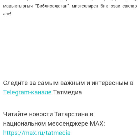
мавыктыргыч "Библиоаҗаган" мизгелләрен бик озак саклар
әле!
Следите за самым важным и интересным в
Telegram-канале
Татмедиа
Читайте новости Татарстана в
национальном мессенджере MАХ:
https://max.ru/tatmedia