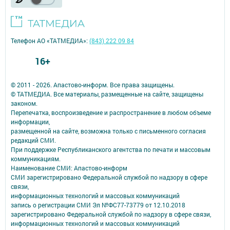
Телефон АО «ТАТМЕДИА»:
(843) 222 09 84
16+
© 2011 - 2026. Апастово-информ. Все права защищены.
© ТАТМЕДИА. Все материалы, размещенные на сайте, защищены
законом.
Перепечатка, воспроизведение и распространение в любом объеме
информации,
размещенной на сайте, возможна только с письменного согласия
редакций СМИ.
При поддержке Республиканского агентства по печати и массовым
коммуникациям.
Наименование СМИ: Апастово-информ
СМИ зарегистрировано Федеральной службой по надзору в сфере
связи,
информационных технологий и массовых коммуникаций
запись о регистрации СМИ Эл №ФС77-73779 от 12.10.2018
зарегистрировано Федеральной службой по надзору в сфере связи,
информационных технологий и массовых коммуникаций