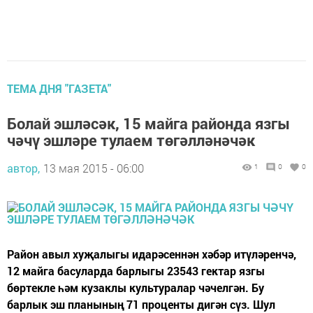
ТЕМА ДНЯ "ГАЗЕТА"
Болай эшләсәк, 15 майга районда язгы
чәчү эшләре тулаем төгәлләнәчәк
автор,
13 мая 2015 - 06:00
1
0
0
Район авыл хуҗалыгы идарәсеннән хәбәр итүләренчә,
12 майга басуларда барлыгы 23543 гектар язгы
бөртекле һәм кузаклы культуралар чәчелгән. Бу
барлык эш планының 71 проценты дигән сүз. Шул