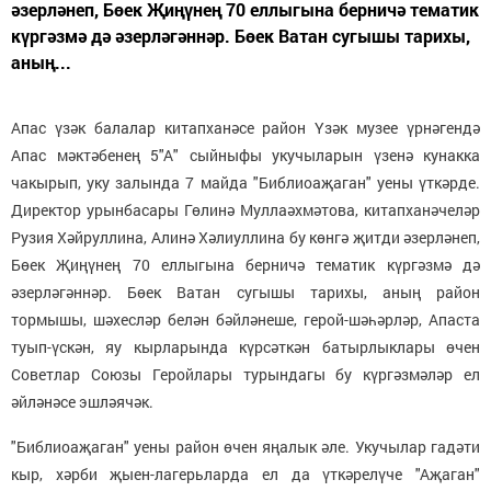
әзерләнеп, Бөек Җиңүнең 70 еллыгына берничә тематик
күргәзмә дә әзерләгәннәр. Бөек Ватан сугышы тарихы,
аның...
Апас үзәк балалар китапханәсе район Үзәк музее үрнәгендә
Апас мәктәбенең 5"А" сыйныфы укучыларын үзенә кунакка
чакырып, уку залында 7 майда "Библиоаҗаган" уены үткәрде.
Директор урынбасары Гөлинә Муллаәхмәтова, китапханәчеләр
Рузия Хәйруллина, Алинә Хәлиуллина бу көнгә җитди әзерләнеп,
Бөек Җиңүнең 70 еллыгына берничә тематик күргәзмә дә
әзерләгәннәр. Бөек Ватан сугышы тарихы, аның район
тормышы, шәхесләр белән бәйләнеше, герой-шәһәрләр, Апаста
туып-үскән, яу кырларында күрсәткән батырлыклары өчен
Советлар Союзы Геройлары турындагы бу күргәзмәләр ел
әйләнәсе эшләячәк.
"Библиоаҗаган" уены район өчен яңалык әле. Укучылар гадәти
кыр, хәрби җыен-лагерьларда ел да үткәрелүче "Аҗаган"