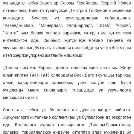
уенындагы кебек-Советлар Союзы Геройлары Георгий Җуков
якташыбыз, Биештә туып-үскән Дмитрий Горбунов исемле-ике
командага бүленеп, үз командирларын сайладылар.
"Разведчиклар", "Минерлар", Эзтабарлар", "Штаб", "Архив",
"Карта" һәм башка уеннар зирәклек, хәтер, һәм җитезлеккә
нигезләнгән иде. Сыйныф җитәкчесе Рәзинә Ганиева үз
укучыларының бу гаять кызыклы һәм файдалы уенга бик яхшы
итеп әзерләнүләренә шатлыгын яшерми:
-Данлы һәм ил, Европа, дөнья халыкларына азатлык, Җиңү
алып килгән 1941-1945 еллардагы Бөек Ватан сугышы тарихы,
аның каһарманнары халкыбыз, үсеп килүче яшь буын
күңелендә мәңге сакланырга тиеш,-диде ул укучыларга
мөрәҗәгать итеп.
Спорттагы кебек үк, бу уенда да дуслык җиңде, әлбәттә.
Җиңүчеләргә китапханә коллективы үз бүләкләрен дә әзерләгән
иде. Балаларга зурлап тапшырылган Диплом-Грамоталар,
әхлакка, тәрбиялелеккә өндәүче китаплар алар күңелендә бу