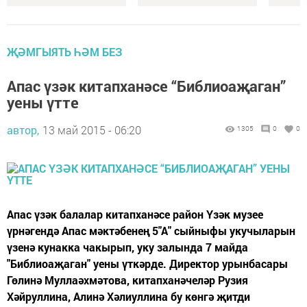
ҖӘМГЫЯТЬ ҺӘМ БЕЗ
Апас үзәк китапханәсе “Библиоаҗаган”
уены үтте
автор,
13 май 2015 - 06:20
1305
0
0
Апас үзәк балалар китапханәсе район Үзәк музее
үрнәгендә Апас мәктәбенең 5"А" сыйныфы укучыларын
үзенә кунакка чакырып, уку залында 7 майда
"Библиоаҗаган" уены үткәрде. Директор урынбасары
Гөлинә Муллаәхмәтова, китапханәчеләр Рузия
Хәйруллина, Алинә Хәлиуллина бу көнгә җитди