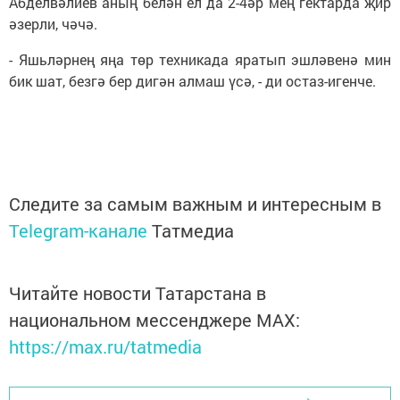
Абделвәлиев аның белән ел да 2-4әр мең гектарда җир
әзерли, чәчә.
- Яшьләрнең яңа төр техникада яратып эшләвенә мин
бик шат, безгә бер дигән алмаш үсә, - ди остаз-игенче.
Следите за самым важным и интересным в
Telegram-канале
Татмедиа
Читайте новости Татарстана в
национальном мессенджере MАХ:
https://max.ru/tatmedia