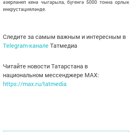
әзерләнеп кенә чыгарыла, бүгенгә 5000 тонна орлык
инкрустацияләнде.
Следите за самым важным и интересным в
Telegram-канале
Татмедиа
Читайте новости Татарстана в
национальном мессенджере MАХ:
https://max.ru/tatmedia