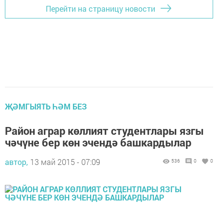
Перейти на страницу новости
ҖӘМГЫЯТЬ ҺӘМ БЕЗ
Район аграр көллият студентлары язгы
чәчүне бер көн эчендә башкардылар
автор,
13 май 2015 - 07:09
536
0
0