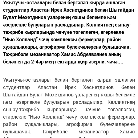
Укытучы-остазлары белән бергәләп кырда эшләгән
студентлар Апастан Ирек Хөснетдинов белән Шыгайдан
Булат Мөхетдинов үзләренең яхшы белемле һәм
әзерлекле булуларын расладылар. Көллиятнең сынау-
тәҗрибә кырларында чәчүне төгәлләгәч, егәрлекле
"Нью Холланд" чәчү комплексы фермерлар, район
хуҗалыклары, агрофирма бүлекчәләренә булышачак.
Тәҗрибәле мезанизатор Хамис Абделвәлиев аның
белән ел да 2-4әр мең гектарда җир әзерли, чәчә....
Укытучы-остазлары белән бергәләп кырда эшләгән
студентлар Апастан Ирек Хөснетдинов белән
Шыгайдан Булат Мөхетдинов үзләренең яхшы белемле
һәм әзерлекле булуларын расладылар. Көллиятнең
сынау-тәҗрибә кырларында чәчүне төгәлләгәч,
егәрлекле "Нью Холланд" чәчү комплексы фермерлар,
район хуҗалыклары, агрофирма бүлекчәләренә
булышачак. Тәҗрибәле мезанизатор Хамис