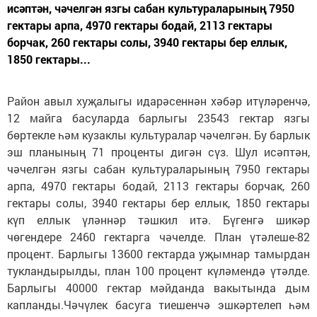
исәптән, чәчелгән язгы сабан культураларының 7950
гектары арпа, 4970 гектары бодай, 2113 гектары
борчак, 260 гектары солы, 3940 гектары бер еллык,
1850 гектары...
Район авыл хуҗалыгы идарәсеннән хәбәр итүләренчә,
12 майга басуларда барлыгы 23543 гектар язгы
бөртекле һәм кузаклы культуралар чәчелгән. Бу барлык
эш планының 71 проценты дигән сүз. Шул исәптән,
чәчелгән язгы сабан культураларының 7950 гектары
арпа, 4970 гектары бодай, 2113 гектары борчак, 260
гектары солы, 3940 гектары бер еллык, 1850 гектары
күп еллык үләннәр тәшкил итә. Бүгенгә шикәр
чөгендере 2460 гектарга чәчелде. План үтәлеше-82
процент. Барлыгы 13600 гектарда уҗымнар тамырдан
тукландырылды, план 100 процент күләмендә үтәлде.
Барлыгы 40000 гектар мәйданда вакытында дым
капланды.Чәчүлек басуга тиешенчә эшкәртелеп һәм