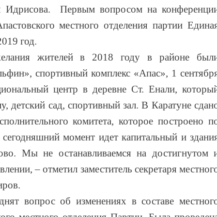
я Идрисова. Первым вопросом на конференци
Апастовского местного отделения партии Едина
2019 год.
елания жителей в 2018 году в районе был
ьфин», спортивный комплекс «Апас», 1 сентябр
иональный центр в деревне Ст. Енали, которы
у, детский сад, спортивный зал. В Каратуне сдан
сполнительного комитета, которое построено п
 сегодняшний момент идет капитальный и здани
ово. Мы не останавливаемся на достигнутом 
влении, – отметил заместитель секретаря местног
иров.
нят вопрос об изменениях в составе местног