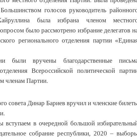
кого местного отделения Партии. Была проведен
 Большинством голосов руководитель районног
Хайруллина была избрана членом местног
вопросом было рассмотрено избрание делегатов н
ского регионального отделения партии «Едина
ии были вручены благодарственные письм
 отделения Всероссийской политической парти
м членам Партии.
го совета Динар Бариев вручил и членские билет
и.
ы вступаем в очередной большой избирательны
дательное собрание республики, 2020 – выбор