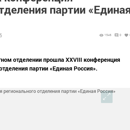
тделения партии «Едина
5
1546
0
тном отделении прошла XXVIII конференция
отделения партии «Единая Россия».