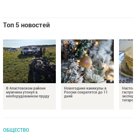
Топ 5 новостей
В Апастовском районе
Новогодние каникулы в
Настоя
мужчина утонул в
России сократятся до 11
гастро
необорудованном пруду
дней
экспеди
татарск
ОБЩЕСТВО