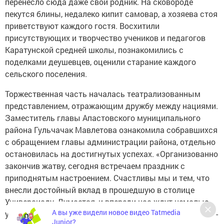
перенесло сюда даже свой родник. На сковороде
пекутся блины, недалеко кипит самовар, а хозяева стоя
приветствуют каждого гостя. Восхитили
присутствующих и творчество учеников и педагогов
Каратунской средней школы, познакомились с
поделками деушевцев, оценили старание каждого
сельского поселения.
Торжественная часть началась театрализованным
представлением, отражающим дружбу между нациями.
Заместитель главы Апастовского муниципального
района Гульчачак Мавлетова ознакомила собравшихся
с обращением главы администрации района, отдельно
остановилась на достигнутых успехах. «Организованно
закончив жатву, сегодня встречаем праздник с
приподнятым настроением. Счастливы мы и тем, что
внесли достойный вклад в прошедшую в столице
Универсиаду. Думается, и впереди нас ждут немалые
А вы уже видели новое видео Tatmedia
успехи, если и в дальнейшем будем работать сообща», -
Junior?