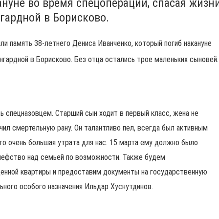
нуне во время спецоперации, спасая жизн
гардной в Борисково.
и память 38-летнего Дениса Иванченко, который погиб накануне
нгардной в Борисково. Без отца остались трое маленьких сыновей.
ть спецназовцем. Старший сын ходит в первый класс, жена не
учил смертельную рану. Он талантливо пел, всегда был активным
то очень большая утрата для нас. 15 марта ему должно было
шефство над семьей по возможности. Также будем
ценной квартиры и предоставим документы на государственную
ьного особого назначения Ильдар Хуснутдинов.