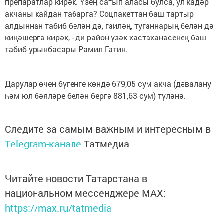
препаратлар кирәк. Үзең сатып аласы булса, ул кадәр
акчаны кайдан табарга? Соцпакеттан баш тартыр
алдыннан табиб белән дә, гаиләң, туганнарың белән дә
киңәшергә кирәк, - ди район үзәк хастаханәсенең баш
табиб урынбасары Рамил Гатин.
Дарулар өчен бүгенге көндә 679,05 сум акча (дәвалану
һәм юл бәяләре белән бергә 881,63 сум) түләнә.
Следите за самым важным и интересным в
Telegram-канале
Татмедиа
Читайте новости Татарстана в
национальном мессенджере MАХ:
https://max.ru/tatmedia