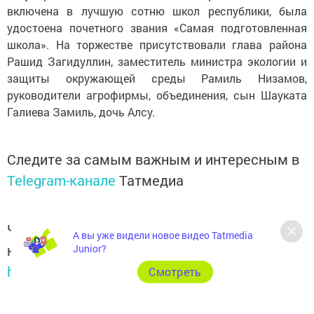
включена в лучшую сотню школ республики, была
удостоена почетного звания «Самая подготовленная
школа». На торжестве присутствовали глава района
Рашид Загидуллин, заместитель министра экологии и
защиты окружающей среды Рамиль Низамов,
руководители агрофирмы, объединения, сын Шауката
Галиева Замиль, дочь Алсу.
Следите за самым важным и интересным в
Telegram-канале
Татмедиа
Читайте новости Татарстана в
А вы уже видели новое видео Tatmedia
национальном мессенджере MАХ:
Junior?
https://max.ru/tatmedia
Cмотреть