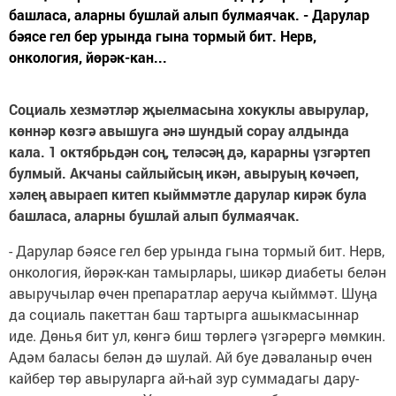
башласа, аларны бушлай алып булмаячак. - Дарулар
бәясе гел бер урында гына тормый бит. Нерв,
онкология, йөрәк-кан...
Социаль хезмәтләр җыелмасына хокуклы авырулар,
көннәр көзгә авышуга әнә шундый сорау алдында
кала. 1 октябрьдән соң, теләсәң дә, карарны үзгәртеп
булмый. Акчаны сайлыйсың икән, авыруың көчәеп,
хәлең авыраеп китеп кыйммәтле дарулар кирәк була
башласа, аларны бушлай алып булмаячак.
- Дарулар бәясе гел бер урында гына тормый бит. Нерв,
онкология, йөрәк-кан тамырлары, шикәр диабеты белән
авыручылар өчен препаратлар аеруча кыйммәт. Шуңа
да социаль пакеттан баш тартырга ашыкмасыннар
иде. Дөнья бит ул, көнгә биш төрлегә үзгәрергә мөмкин.
Адәм баласы белән дә шулай. Ай буе дәваланыр өчен
кайбер төр авыруларга ай-һай зур суммадагы дару-