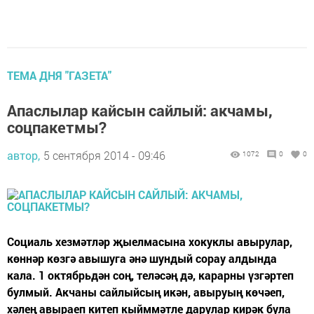
ТЕМА ДНЯ "ГАЗЕТА"
Апаслылар кайсын сайлый: акчамы,
соцпакетмы?
автор,
5 сентября 2014 - 09:46
1072
0
0
Социаль хезмәтләр җыелмасына хокуклы авырулар,
көннәр көзгә авышуга әнә шундый сорау алдында
кала. 1 октябрьдән соң, теләсәң дә, карарны үзгәртеп
булмый. Акчаны сайлыйсың икән, авыруың көчәеп,
хәлең авыраеп китеп кыйммәтле дарулар кирәк була