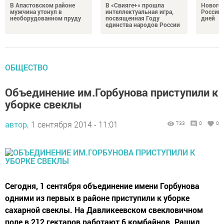
В Апастовском районе
В «Свияге+» прошла
Нового
мужчина утонул в
интеллектуальная игра,
России 
необорудованном пруду
посвященная Году
дней
единства народов России
ОБЩЕСТВО
Объединение им.Горбунова приступили к
уборке свеклы
автор,
1 сентября 2014 - 11:01
733
0
0
Сегодня, 1 сентября объединение имени Горбунова
одними из первых в районе приступили к уборке
сахарной свеклы. На Давликеевском свекловичном
поле в 212 гектаров работают 6 комбайнов. Рашид