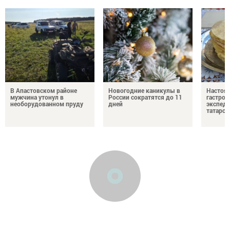
В Апастовском районе
Новогодние каникулы в
Настоя
мужчина утонул в
России сократятся до 11
гастро
необорудованном пруду
дней
экспеди
татарск