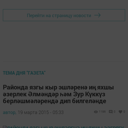
Перейти на страницу новости
ТЕМА ДНЯ "ГАЗЕТА"
Районда язгы кыр эшләренә иң яхшы
әзерлек Әлмәндәр һәм Зур Күккүз
берләшмәләрендә дип билгеләнде
автор,
19 марта 2015 - 05:33
1196
0
0