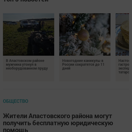
В Апастовском районе
Новогодние каникулы в
Настоя
мужчина утонул в
России сократятся до 11
гастро
необорудованном пруду
дней
экспеди
татарск
ОБЩЕСТВО
Жители Апастовского района могут
получить бесплатную юридическую
помощь