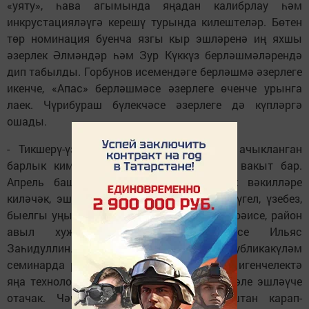
«уяту», һава агымында яңадан калибрлау һәм
инкрустацияләүгә керешү турында килештеләр. Бөтен
төр номинация буенча язгы кыр эшләренә иң яхшы
әзерлек Әлмәндәр һәм Зур Күккүз берләшмәләрендә
дип табылды. Горбунов исемендәге берләшмә әзерлеге
икенче, «Апас» берләшмәсе әзерлеге өченче урынга
лаек. Чүрибураш бүлекчәсе әзерлеге дә күпләргә
ошады.
- Тикшерү-үзара кабул итү вакытында ачыкланган
барлык кимчелекләрне төзәтү өчен әле вакыт бар.
Апрель башында Казаннан министрлык вәкилләре
киләчәк, эшебез кемгәдер күрсәтү өчен түгел, үзебез,
быелгы уңыш өчен кирәк,-диде комиссия рәисе, район
авыл хуҗалыгы идарәсе җитәкчесе Ильяс
Заһидуллин.-16 мартта Буада үткән республикакүләм
семинарда район делегациясе танышкан, игенчелектә
яңа технология һәм сортлар белән нәтиҗәле эшләүче
отачак. Чәчкеч-культивторларны яңабаштан карап-