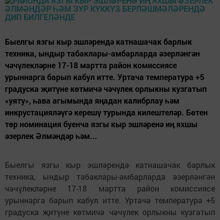
Быелгы язгы кыр эшләрендә катнашачак барлык
техника, ындыр табаклары-амбарларда әзерләнгән
чәчүлекләрне 17-18 мартта район комиссиясе
урыннарга барып кабул итте. Уртача температура +5
градуска җитүне көтмичә чәчүлек орлыкны кузгатып
«уяту», һава агымында яңадан калибрлау һәм
инкрустацияләүгә керешү турында килештеләр. Бөтен
төр номинация буенча язгы кыр эшләренә иң яхшы
әзерлек Әлмәндәр һәм...
Быелгы язгы кыр эшләрендә катнашачак барлык
техника, ындыр табаклары-амбарларда әзерләнгән
чәчүлекләрне 17-18 мартта район комиссиясе
урыннарга барып кабул итте. Уртача температура +5
градуска җитүне көтмичә чәчүлек орлыкны кузгатып