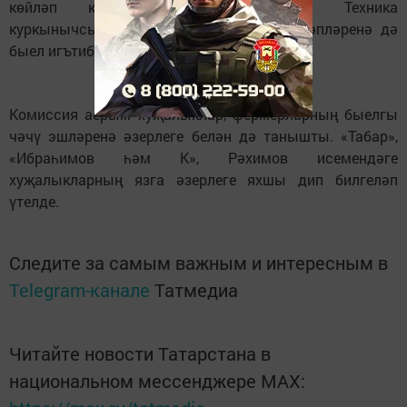
көйләп куярга әле соң түгел. Техника
куркынычсызлыгы, хезмәтне саклау таләпләренә дә
быел игътибар артачак.
Комиссия аерым хуҗалыклар, фермерларның быелгы
чәчү эшләренә әзерлеге белән дә танышты. «Табар»,
«Ибраһимов һәм К», Рәхимов исемендәге
хуҗалыкларның язга әзерлеге яхшы дип билгеләп
үтелде.
Следите за самым важным и интересным в
Telegram-канале
Татмедиа
Читайте новости Татарстана в
национальном мессенджере MАХ: