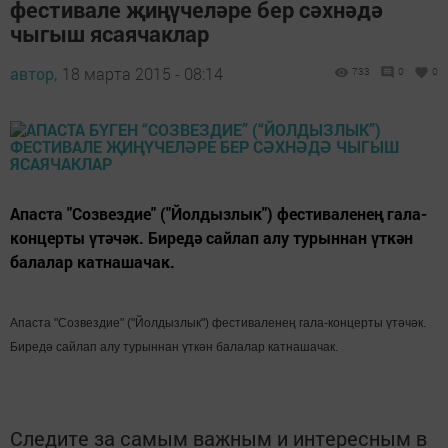
фестивале җиңүчеләре бер сәхнәдә
чыгыш ясаячаклар
автор,
18 марта 2015 - 08:14
733
0
0
Апаста "Созвездие" ("Йолдызлык") фестиваленең гала-
концерты үтәчәк. Биредә сайлап алу турыннан үткән
балалар катнашачак.
Апаста "Созвездие" ("Йолдызлык") фестиваленең гала-концерты үтәчәк.
Биредә сайлап алу турыннан үткән балалар катнашачак.
Следите за самым важным и интересным в