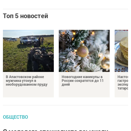
Топ 5 новостей
В Апастовском районе
Новогодние каникулы в
Настоя
мужчина утонул в
России сократятся до 11
гастро
необорудованном пруду
дней
экспеди
татарск
ОБЩЕСТВО