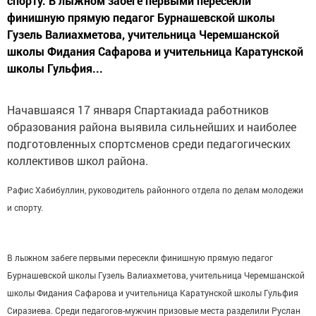
спорту. В лыжном забеге первыми пересекли
финишную прямую педагог Бурнашевской школы
Гузель Валиахметова, учительница Черемшанской
школы Фидания Сафарова и учительница Каратунской
школы Гульфия...
Начавшаяся 17 января Спартакиада работников
образования района выявила сильнейших и наиболее
подготовленных спортсменов среди педагогических
коллективов школ района.
Рафис Хабибуллин, руководитель районного отдела по делам молодежи
и спорту.
В лыжном забеге первыми пересекли финишную прямую педагог
Бурнашевской школы Гузель Валиахметова, учительница Черемшанской
школы Фидания Сафарова и учительница Каратунской школы Гульфия
Сиразиева. Среди педагогов-мужчин призовые места разделили Руслан