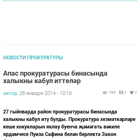
НОВОСТИ ПРОКУРАТУРЫ
Апас прокуратурасы бинасында
халыкны кабул иттеләр
автор,
28 января 2014 - 10:16
1593
0
0
27 гыйнварда район прокуратурасы бинасында
халыкны кабул итү булды. Прокуратура хезмәткәрләре
кеше хокукларын яклау буенча җәмәгать вәкиле
ярдәмчесе Луиза Сафина белән берлектә Закон