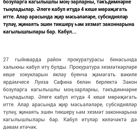
бозуларга кагылышлы моң-зарларны, тәкъдимнәрне
тыңладылар. Әлеге кабул итүдә 4 кеше мөрәҗәгать
итте. Алар арасында җир мәсьәләләре, субсидияләр
түләү, җинаять эшен тикшерү һәм хезмәт законнарына
кагылышлылары бар. Кабул...
27 гыйнварда район прокуратурасы бинасында
халыкны кабул итү булды. Прокуратура хезмәткәрләре
кеше хокукларын яклау буенча җәмәгать вәкиле
ярдәмчесе Луиза Сафина белән берлектә Закон
бозуларга кагылышлы моң-зарларны, тәкъдимнәрне
тыңладылар. Әлеге кабул итүдә 4 кеше мөрәҗәгать
итте. Алар арасында җир мәсьәләләре, субсидияләр
түләү, җинаять эшен тикшерү һәм хезмәт законнарына
кагылышлылары бар. Кабул итүләр киләчәктә дә
дәвам итәчәк.