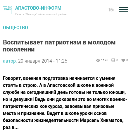
АПАСТОВО-ИНФОРМ
16+
Газета "Звезда" - Апастовский район
ОБЩЕСТВО
Воспитывает патриотизм в молодом
поколении
автор,
29 января 2014 - 11:25
1196
0
0
Говорят, военная подготовка начинается с умения
стоять в строю. А в Апастовской школе к военной
службе на сегодняшний день готовы не только юноши,
но и девушки! Ведь они доказали это во многих военно-
патриотических конкурсах, завоевывая призовые
места и признание. Ведет в школе уроки основ
безопасности жизнедеятельности Марсель Хикматов,
раз в...