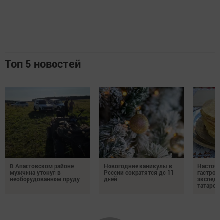
Топ 5 новостей
В Апастовском районе
Новогодние каникулы в
Настоя
мужчина утонул в
России сократятся до 11
гастро
необорудованном пруду
дней
экспеди
татарск