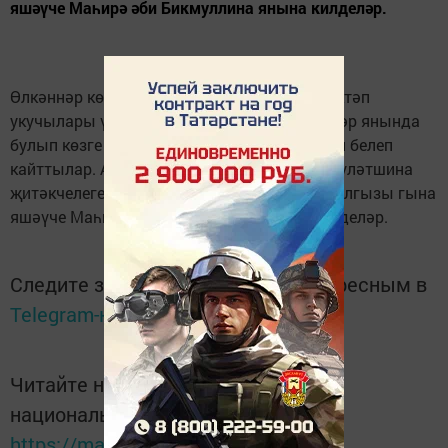
яшәүче Маһирә әби Бикмуллина янына килделәр.
Өлкәннәр көне якынлаша. Шул уңайдан мәктәп
укучылары үзләре шефлыкка алган өлкәннәр янында
булып көзге эшләрендә булышып, хәлләрен белеп
кайттылар. Апас урта мәктәбенең Гүзәл Дәүләтшина
җитәкчелегендәге 5"А" классы укучылары ялгызы гына
яшәүче Маһирә әби Бикмуллина янына килделәр.
Следите за самым важным и интересным в
Telegram-канале
Татмедиа
Читайте новости Татарстана в
национальном мессенджере MАХ:
https://max.ru/tatmedia