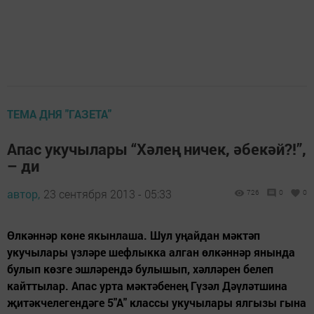
ТЕМА ДНЯ "ГАЗЕТА"
Апас укучылары “Хәлең ничек, әбекәй?!”,
– ди
автор,
23 сентября 2013 - 05:33
726
0
0
Өлкәннәр көне якынлаша. Шул уңайдан мәктәп
укучылары үзләре шефлыкка алган өлкәннәр янында
булып көзге эшләрендә булышып, хәлләрен белеп
кайттылар. Апас урта мәктәбенең Гүзәл Дәүләтшина
җитәкчелегендәге 5"А" классы укучылары ялгызы гына