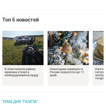
Топ 5 новостей
В Апастовском районе
Новогодние каникулы в
Настоя
мужчина утонул в
России сократятся до 11
гастро
необорудованном пруду
дней
экспеди
татарск
ТЕМА ДНЯ "ГАЗЕТА"