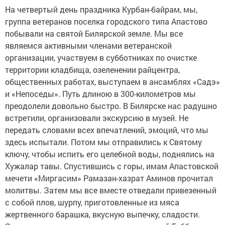
На четвертый день праздника Курбан-байрам, мы,
группа ветеранов поселка городского типа Апастово
побывали на святой Билярской земле. Мы все
являемся активными членами ветеранской
организации, участвуем в субботниках по очистке
территории кладбища, озеленении райцентра,
общественных работах, выступаем в ансамблях «Садэ»
и «Непоседы». Путь длиною в 300-километров мы
преодолели довольно быстро. В Билярске нас радушно
встретили, организовали экскурсию в музей. Не
передать словами всех впечатлений, эмоций, что мы
здесь испытали. Потом мы отправились к Святому
ключу, чтобы испить его целебной воды, поднялись на
Хужалар тавы. Спустившись с горы, имам Апастовской
мечети «Миргасим» Рамазан-хазрат Аминов прочитал
молитвы. Затем мы все вместе отведали привезенный
с собой плов, шурпу, приготовленные из мяса
жертвенного барашка, вкусную выпечку, сладости.