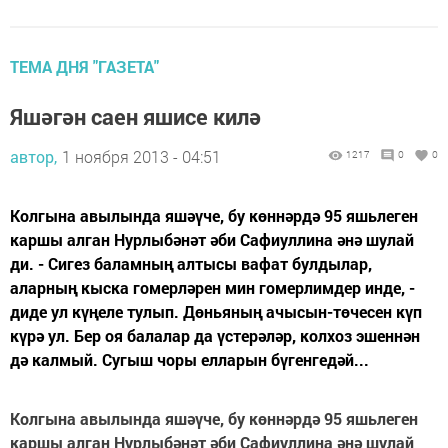
ТЕМА ДНЯ "ГАЗЕТА"
Яшәгән саен яшисе килә
автор,
1 ноября 2013 - 04:51
1217
0
0
Колгына авылында яшәүче, бу көннәрдә 95 яшьлеген
каршы алган Нурлыбәнәт әби Сафиуллина әнә шулай
ди. - Сигез баламның алтысы вафат булдылар,
аларның кыска гомерләрен мин гомерлимдер инде, -
диде ул күңеле тулып. Дөньяның ачысын-төчесен күп
күрә ул. Бер оя балалар да үстерәләр, колхоз эшеннән
дә калмый. Сугыш чоры елларын бүгенгедәй...
Колгына авылында яшәүче, бу көннәрдә 95 яшьлеген
каршы алган Нурлыбәнәт әби Сафиуллина әнә шулай