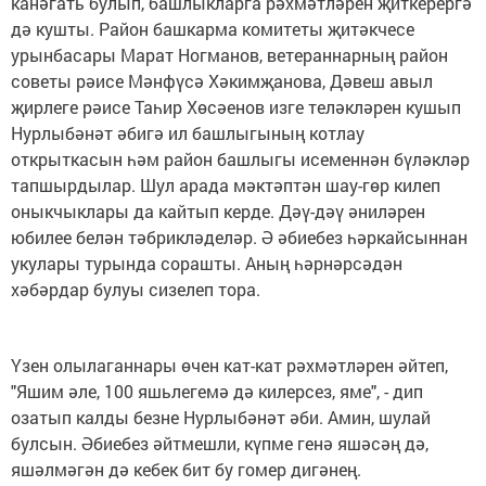
канәгать булып, башлыкларга рәхмәтләрен җиткерергә
дә кушты. Район башкарма комитеты җитәкчесе
урынбасары Марат Ногманов, ветераннарның район
советы рәисе Мәнфүсә Хәкимҗанова, Дәвеш авыл
җирлеге рәисе Таһир Хөсәенов изге теләкләрен кушып
Нурлыбәнәт әбигә ил башлыгының котлау
открыткасын һәм район башлыгы исеменнән бүләкләр
тапшырдылар. Шул арада мәктәптән шау-гөр килеп
оныкчыклары да кайтып керде. Дәү-дәү әниләрен
юбилее белән тәбрикләделәр. Ә әбиебез һәркайсыннан
укулары турында сорашты. Аның һәрнәрсәдән
хәбәрдар булуы сизелеп тора.
Үзен олылаганнары өчен кат-кат рәхмәтләрен әйтеп,
"Яшим әле, 100 яшьлегемә дә килерсез, яме", - дип
озатып калды безне Нурлыбәнәт әби. Амин, шулай
булсын. Әбиебез әйтмешли, күпме генә яшәсәң дә,
яшәлмәгән дә кебек бит бу гомер дигәнең.