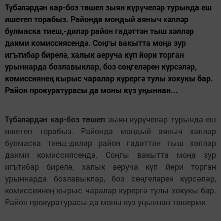
Түбәләрдән кар-боз төшеп зыян күрүчеләр турында еш
ишетеп торабыз. Районда мондый аяныч хәлләр
булмаска тиеш,-диләр район гадәттән тыш хәлләр
даими комиссиясендә. Соңгы вакытта моңа зур
игътибар бирелә, халык аеруча күп йөри торган
урыннарда бозлавыклар, боз сөңгеләрен күрсәләр,
комиссиянең кырыс чаралар күрергә тулы хокукы бар.
Район прокуратурасы да моны күз уңыннан...
Түбәләрдән кар-боз төшеп
зыян күрүчеләр турында еш
ишетеп торабыз. Районда мондый аяныч хәлләр
булмаска тиеш,-диләр район гадәттән тыш хәлләр
даими комиссиясендә. Соңгы вакытта моңа зур
игътибар бирелә, халык аеруча күп йөри торган
урыннарда бозлавыклар, боз сөңгеләрен күрсәләр,
комиссиянең кырыс чаралар күрергә тулы хокукы бар.
Район прокуратурасы да моны күз уңыннан төшерми.