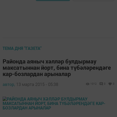
ТЕМА ДНЯ "ГАЗЕТА"
Районда аяныч хәлләр булдырмау
максатыннан йорт, бина түбәләрендәге
кар-бозлардан арыналар
автор,
13 марта 2015 - 05:38
1012
0
0