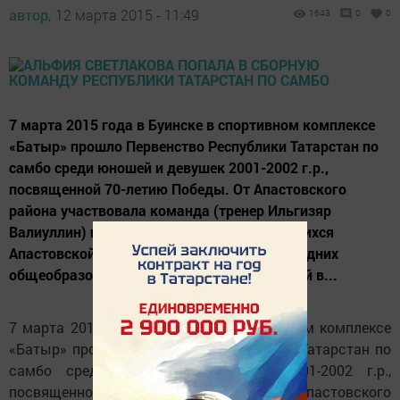
автор,
12 марта 2015 - 11:49
1643
0
0
7 марта 2015 года в Буинске в спортивном комплексе
«Батыр» прошло Первенство Республики Татарстан по
самбо среди юношей и девушек 2001-2002 г.р.,
посвященной 70-летию Победы. От Апастовского
района участвовала команда (тренер Ильгизяр
Валиуллин) из 6 юношей и 4 девушек, учащихся
Апастовской, Азбабинской и Бишевской средних
общеобразовательных школ. Среди юношей в...
7 марта 2015 года в Буинске в спортивном комплексе
«Батыр» прошло Первенство Республики Татарстан по
самбо среди юношей и девушек 2001-2002 г.р.,
посвященной 70-летию Победы. От Апастовского