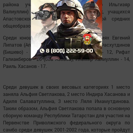
района участвовала команда (тренер Ильгизяр
Валиуллин) из 6 юношей и 4 девушек, учащихся
Апастовской, Азбабинской и Бишевской средних
общеобразовательных школ.
Среди юношей в своих весовых категориях Евгений
Липатов (Апастово) занял 5 место, Раиль Фасхутдинов
(Бишево) - 7 место, Айрат Галиакберов - 12, Рифат
Галиакберов - 20 (оба Азбаба), Ильмир Халиуллин - 14,
Раиль Хасанов - 17.
Среди девушек в своих весовых категориях 1 место
заняла Альфия Светлакова, 2 место Индира Хасанова и
Адиля Салаватуллина, 3 место Ляля Имамутдинова.
Таким образом, Альфия Светлакова попала в основную
сборную команду Республики Татарстан для участия на
Первенстве Приволжского федерального округа по
самбо среди девушек 2001-2002 года, которые пройдут