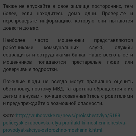
Также не впускайте в свое жилище посторонних, тем
более, если находитесь дома одни. Проверьте и
перепроверьте информацию, которую они пытаются
довести до вас.
Наиболее часто мошенники представляются
работниками коммунальных служб, службы
соцзащиты и сотрудниками банка. Чаще всего в сети
мошенников попадаются престарелые люди или
доверчивые подростки.
Пожилые люди не всегда могут правильно оценить
обстановку, поэтому МВД Татарстана обращается к их
детям и внукам - почаще созванивайтесь с родителями
и предупреждайте о возможной опасности.
Фото:
http://vrubcovske.ru/news/proisshestviya/5188-
policeyskie-rubcovska-dlya-profilaktiki-moshennichestva-
provodyat-akciyu-ostorozhno-moshennik.html