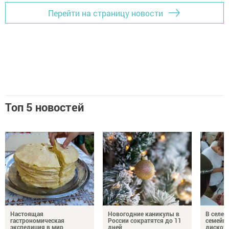
Перейти на страницу новости
Топ 5 новостей
Настоящая
Новогодние каникулы в
В селе 
гастрономическая
России сократятся до 11
семейн
экспедиция в мир
дней
дискот