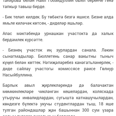
Таһирова белән Наил Гобәйдуллин быел беренче генә
тапкыр тавыш бирде.
- Бик теләп килдек. Бу төбәктә безгә яшисе. Безне алда
ямьле киләчәк көтсен, - диделәр яшьләр.
Апас мәктәбендә урнашкан участокта да халык
бердәмлек күрсәтте.
- Безнең участок иң зурлардан санала. Ләкин
сынатмадылар. Бюллетень санар вакытны тыныч
күңел белән көттек. Нәтиҗәләребез канәгатьләнерлек, -
диде сайлау участогы комиссясе рәисе Гөлнур
Насыйбуллина.
Барлык авыл җирлекләрендә дә балачактан
мөмкинлекләре чикләнгән кешеләрдән, коляскада
утыручы инвалидлардан, сугышта катнашучылардан,
көндезге бүлектә укучы студентлардан тыш, 18 яше
тулган райондашлар җан башыннан 300 сум үзара