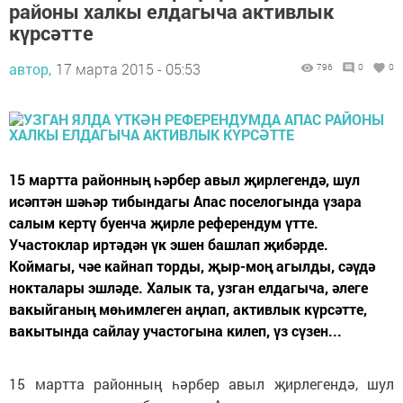
районы халкы елдагыча активлык
күрсәтте
автор,
17 марта 2015 - 05:53
796
0
0
15 мартта районның һәрбер авыл җирлегендә, шул
исәптән шәһәр тибындагы Апас поселогында үзара
салым кертү буенча җирле референдум үтте.
Участоклар иртәдән үк эшен башлап җибәрде.
Коймагы, чәе кайнап торды, җыр-моң агылды, сәүдә
нокталары эшләде. Халык та, узган елдагыча, әлеге
вакыйганың мөһимлеген аңлап, активлык күрсәтте,
вакытында сайлау участогына килеп, үз сүзен...
15 мартта районның һәрбер авыл җирлегендә, шул