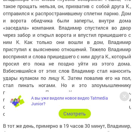
такое прощать нельзя, он, прихватив с собой друга К.,
отправился к распространившему сплетни парню. Дом
и ворота обидчика были заперты, внутри дома
«заседала» компания. Владимир спустился во двор
через забор и открыл ворота и впустил пришедшего с
ним К. Как только они вошли в дом, Владимир
приступил к выяснению отношений. Тяжело Владимир
воспринял и слова пришедшего с ним друга К., который
просил его пока не поздно уйти из этого дома.
Взбесившийся от этих слов Владимир стал наносить
удары кулаком по лицу К. Затем повалив его на пол,
стал пинать ногами. Но и это злоумышленнику
показалось мало. Приперев К. к стене, он стал душить,
А вы уже видели новое видео Tatmedia
грозить убийством. Наблюдавшие со стороны
Junior?
свидетели, понимая, что дело может плохо кончиться,
Cмотреть
оттащили Владимира от его жертвы.
В тот же день, примерно в 19 часов 30 минут, Владимир,
будучи в изрядном подпитии, уже на одной из улиц