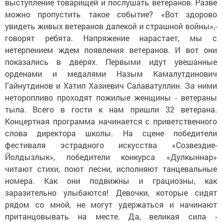
выступление товарищей и послушать ветеранов. Разве
можно пропустить такое событие? «Вот здорово
увидеть живых ветеранов далекой и страшной войны»,-
говорят ребята. Напряжение нарастает, мы с
нетерпением ждем появления ветеранов. И вот они
показались в дверях. Первыми идут увешанные
орденами и медалями Назым Камалутдинович
Гайнутдинов и Хатип Хазиевич Салаватуллин. За ними
неторопливо проходят пожилые женщины - ветераны
тыла. Всего в гости к нам пришли 32 ветерана.
Концертная программа начинается с приветственного
слова директора школы. На сцене победители
фестиваля эстрадного искусства «Созвездие-
Йолдызлык», победители конкурса «Дулкыннар»
читают стихи, поют песни, исполняют танцевальные
номера. Как они подвижны и грациозны, как
заразительно улыбаются! Девочки, которые сидят
рядом со мной, не могут удержаться и начинают
пританцовывать на месте. Да, великая сила -