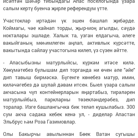
исәптән шәһәр тибындагы Апас поселогында үзара
салым кертү буенча җирле референдум үтте.
Участоклар иртәдән үк эшен башлап җибәрде.
Коймагы, чәе кайнап торды, җыр-моң агылды, сәүдә
нокталары эшләде. Халык та, узган елдагыча, әлеге
вакыйганың мөһимлеген аңлап, активлык күрсәтте,
вакытында сайлау участогына килеп, үз сүзен әйтте.
- Апасыбызны матурлыйсы, күркәм итәсе килә.
Хөкүмәтебез булышам дип торганда ни өчен әле "әйе"
дип тавыш бирмәскә. Бүгенге көнебез матур, имин,
киләчәгебез дә шулай дәвам итсен. Быел үзара салым
акчасына чүп контейнерларын яңартабыз, тирәләрен
матурлыйбыз, паркларны төзекләндерәбез, дип
торалар. Изге башлангычка бик теләп кушылабыз. 300
сум акча сәдака кебек кенә ул, - диделәр Апастан
Эльбрус һәм Роза Газимовлар.
Олы Бакырчы авылыннан Бөек Ватан сугышы