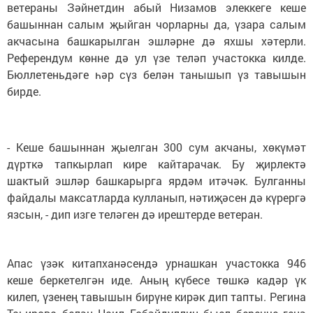
ветераны Зәйнетдин абый Низамов элеккеге кеше
башыннан салым җыйган чорларны да, үзара салым
акчасына башкарылган эшләрне дә яхшы хәтерли.
Референдум көнне дә ул үзе теләп участокка килде.
Бюллетеньдәге һәр сүз белән танышып үз тавышын
бирде.
- Кеше башыннан җыелган 300 сум акчаны, хөкүмәт
дүрткә тапкырлап кире кайтарачак. Бу җирлектә
шактый эшләр башкарырга ярдәм итәчәк. Булганны
файдалы максатларда кулланып, нәтиҗәсен дә күрергә
язсын, - дип изге теләген дә ирештерде ветеран.
Апас үзәк китапханәсендә урнашкан участокка 946
кеше беркетелгән иде. Аның күбесе төшкә кадәр үк
килеп, үзенең тавышын бирүне кирәк дип тапты. Регина