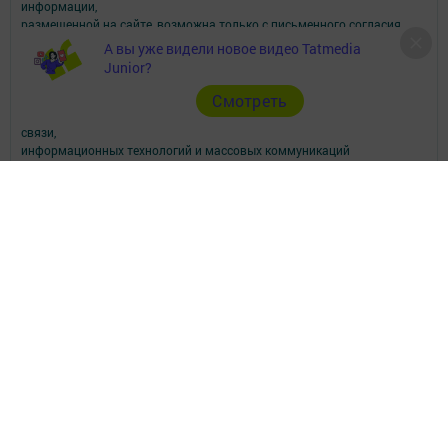
информации,
размещенной на сайте, возможна только с письменного согласия
редакций СМИ.
А вы уже видели новое видео Tatmedia
При поддержке Республиканского агентства по печати и массовым
Junior?
коммуникациям.
Наименование СМИ: Апастово-информ
Cмотреть
СМИ зарегистрировано Федеральной службой по надзору в сфере
связи,
информационных технологий и массовых коммуникаций
запись о регистрации СМИ Эл №ФС77-73779 от 12.10.2018
зарегистрировано Федеральной службой по надзору в сфере связи,
информационных технологий и массовых коммуникаций
ФИО главного редактора: Сунгатуллина Гульнара Рустамовна
Адрес редакции: 422350, Россиийская Федерация, Республика
Татарстан, Апастовский район, п.г.т. Апастово, ул. Молодежная, д. 1
Телефон редакции: (84376) 2-13-66. Электронная почта редакции:
yolduzz@mail.ru, также на эту электронную почту можете отправить
сообщения о фактах коррупции.
Учредитель СМИ: АО «ТАТМЕДИА»
Антикоррупционная политика
АО «ТАТМЕДИА» использует «cookie»
для персонализации сервисов и
удобства пользователей сайтом.
Использование «cookie» можно отменить в настройках браузера.
Политика конфиденциальности