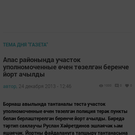
ТЕМА ДНЯ "ГАЗЕТА"
Апас районында участок
уполномоченные өчен төзелгән беренче
йорт ачылды
автор,
24 декабря 2013 - 12:46
1000
0
0
Борнаш авылында тантаналы төстә участок
уполномоченные өчен төзелгән полиция терәк пункты
белән берләштерелгән беренче йорт ачылды. Биредә
тәртип саклаучы Руслан Хәйретдинов эшләячәк һәм
яшәячәк. Йортны файдалануга тапшыру тантанасына