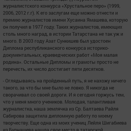
журналистского конкурса «Хрустальное перо» (1999,
2006, 2012 г.г). К его заслугам еще можно отнести и
премию журналистов имени Хусаина Ямашева, которую
он получил в 1977 году. Таких журналистов, имеющих
столь много наград, в истории Татарстана не так уж и
много. В 2003 году Азат Сункишев был удостоен
Диплома республиканского конкурса историко-
документальных, краеведческих работ «Моя малая
родина». Остальные Дипломы и грамоты просто не
перечесть, их число достигает пяти десятков.
- Оглядываясь на пройденный путь, я не нахожу ничего
такого, за что бы мне было не ловко. Я никогда не
сворачивал со своей дороги. И я сегодня горжусь тем,
что у меня много учеников. Молодая, талантливая
журналистка, наша землячка из Ср. Балтаева Райля
Сабирова защитила дипломную работу по моему
творчеству. Еще одна из моих учениц Лейля Шигабиева
из Бурнашева нашла свое место в татарской