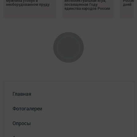
мужчина утонул в
интеллектуальная игра,
России 
необорудованном пруду
посвященная Году
дней
единства народов России
Главная
Фотогалереи
Опросы