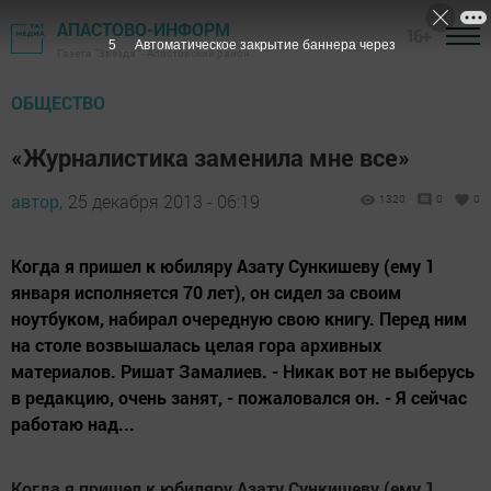
АПАСТОВО-ИНФОРМ
16+
4
Автоматическое закрытие баннера через
Газета "Звезда" - Апастовский район
ОБЩЕСТВО
«Журналистика заменила мне все»
автор,
25 декабря 2013 - 06:19
1320
0
0
Когда я пришел к юбиляру Азату Сункишеву (ему 1
января исполняется 70 лет), он сидел за своим
ноутбуком, набирал очередную свою книгу. Перед ним
на столе возвышалась целая гора архивных
материалов. Ришат Замалиев. - Никак вот не выберусь
в редакцию, очень занят, - пожаловался он. - Я сейчас
работаю над...
Когда я пришел к юбиляру Азату Сункишеву (ему 1