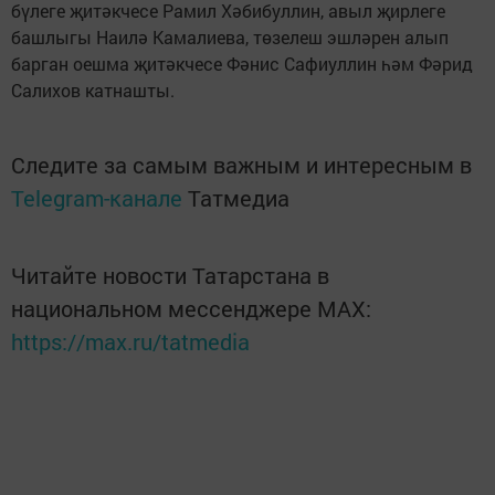
бүлеге җитәкчесе Рамил Хәбибуллин, авыл җирлеге
башлыгы Наилә Камалиева, төзелеш эшләрен алып
барган оешма җитәкчесе Фәнис Сафиуллин һәм Фәрид
Салихов катнашты.
Следите за самым важным и интересным в
Telegram-канале
Татмедиа
Читайте новости Татарстана в
национальном мессенджере MАХ:
https://max.ru/tatmedia