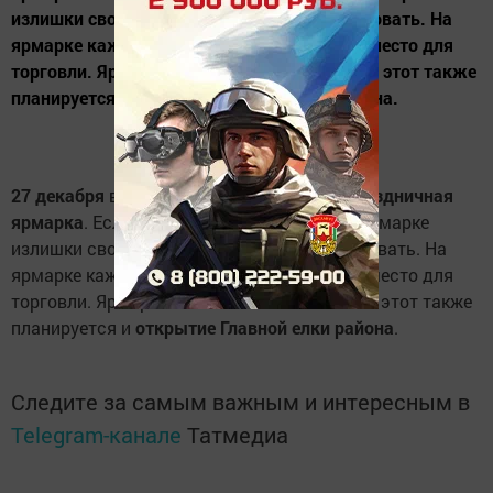
излишки своей продукции, то добро пожаловать. На
ярмарке каждому будет предоставляться место для
торговли. Ярмарка начнется в 9.00 часов. В этот также
планируется и открытие Главной елки района.
27 декабря
в районном центре пройдет
праздничная
ярмарка
. Если вы хотите реализовать на ярмарке
излишки своей продукции, то добро пожаловать. На
ярмарке каждому будет предоставляться место для
торговли. Ярмарка начнется в 9.00 часов. В этот также
планируется и
открытие Главной елки района
.
Следите за самым важным и интересным в
Telegram-канале
Татмедиа