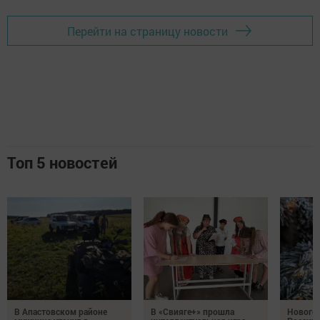
Перейти на страницу новости
Топ 5 новостей
В Апастовском районе
В «Свияге+» прошла
Нового