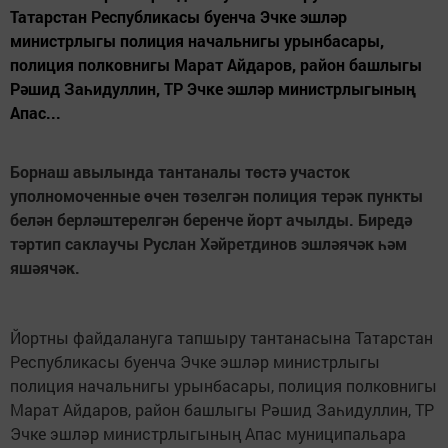
Татарстан Республикасы буенча Эчке эшләр
министрлыгы полиция начальнигы урынбасары,
полиция полковнигы Марат Айдаров, район башлыгы
Рәшид Заһидуллин, ТР Эчке эшләр министрлыгының
Апас...
Борнаш авылында тантаналы төстә участок
уполномоченные өчен төзелгән полиция терәк пункты
белән берләштерелгән беренче йорт ачылды. Биредә
тәртип саклаучы Руслан Хәйретдинов эшләячәк һәм
яшәячәк.
Йортны файдалануга тапшыру тантанасына Татарстан
Республикасы буенча Эчке эшләр министрлыгы
полиция начальнигы урынбасары, полиция полковнигы
Марат Айдаров, район башлыгы Рәшид Заһидуллин, ТР
Эчке эшләр министрлыгының Апас муниципальара