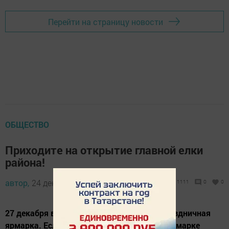
Перейти на страницу новости
ОБЩЕСТВО
Приходите на открытие главной елки
района!
автор,
24 декабря 2013 - 10:16
1111
0
0
27 декабря в районном центре пройдет праздничная
ярмарка. Если вы хотите реализовать на ярмарке