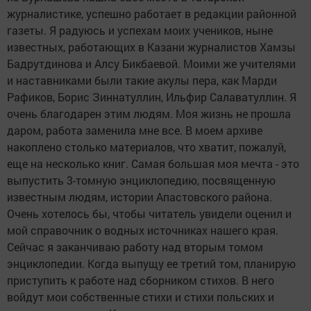
журналистике, успешно работает в редакции районной
газеты. Я радуюсь и успехам моих учеников, ныне
известных, работающих в Казани журналистов Хамзы
Бадрутдинова и Алсу Бикбаевой. Моими же учителями
и наставниками были такие акулы пера, как Марди
Рафиков, Борис Зиннатуллин, Ильфир Салаватуллин. Я
очень благодарен этим людям. Моя жизнь не прошла
даром, работа заменила мне все. В моем архиве
накоплено столько материалов, что хватит, пожалуй,
еще на несколько книг. Самая большая моя мечта - это
выпустить 3-томную энциклопедию, посвященную
известным людям, истории Апастовского района.
Очень хотелось бы, чтобы читатель увидели оценил и
мой справочник о водных источниках нашего края.
Сейчас я заканчиваю работу над вторым томом
энциклопедии. Когда выпущу ее третий том, планирую
приступить к работе над сборником стихов. В него
войдут мои собственные стихи и стихи польских и