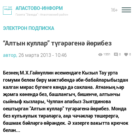
АПАСТОВО-ИНФОРМ
16+
Газета "Звезда" - Апастовский район
ЭЛЕКТРОН ПОДПИСКА
“Алтын куллар” түгәрәгенә йөрибез
автор,
26 марта 2013 - 10:46
1551
0
0
Безнең М.Х.Гайнуллин исемендәге Кызыл Тау урта
гомуми белем бирү мәктәбендә әби-бабайларыбыздан
калган мирас бүгенге көндә дә саклана. Атнаның һәр
җомга көнендә без, башлангыч, бишенче, алтынчы
сыйныф кызлары, Чулпан апабыз Зыятдинова
оештырган "Алтын куллар" түгәрәгенә йөрибез. Монда
без кулъяулык тирәләргә, аңа чәчәкләр төшерергә,
башмак бәйләргә өйрәндек. Ә хәзерге вакытта крючок
белән...