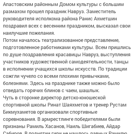
Апастовским районным Домом культуры с большим
размахом прошел праздник Навруз. Заместитель
руководителя исполкома района Ранис Ахметшин
поздравил всех с весенним праздником, высказал свои
наилучшие пожелания.
Потом началось театрализованное представление,
подготовленное работниками культуры. Всем пришлись
по душе поздравления красавицы Навруз, выступления
участников художественной самодеятельности, танцы
в исполнении учащихся школы искусств. По традиции
сожгли чучело со всеми плохими привычками,
болезнями. Здесь на празднике также можно было
отведать горячих блинов с чаем, шашлык.
Чуть в сторонке директор детско-юношеской
спортивной школы Ринат Шаяхметов и тренер Рустам
Бикмухаметов организовали спортивные
соревнования. В армрестлинге победителями были
признаны Рамиль Хасанов, Наиль Шигабиев, Айдар
Сабиров. В поднятии гири не нашлось равных Рамилю,