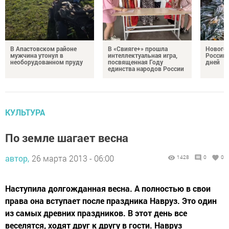
В Апастовском районе
В «Свияге+» прошла
Нового
мужчина утонул в
интеллектуальная игра,
России 
необорудованном пруду
посвященная Году
дней
единства народов России
КУЛЬТУРА
По земле шагает весна
автор,
26 марта 2013 - 06:00
1428
0
0
Наступила долгожданная весна. А полностью в свои
права она вступает после праздника Навруз. Это один
из самых древних праздников. В этот день все
веселятся, ходят друг к другу в гости. Навруз