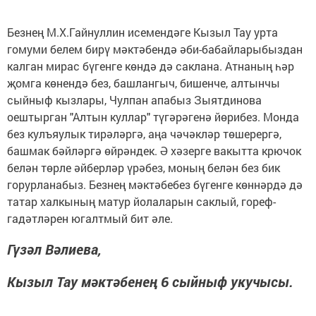
Безнең М.Х.Гайнуллин исемендәге Кызыл Тау урта
гомуми белем бирү мәктәбендә әби-бабайларыбыздан
калган мирас бүгенге көндә дә саклана. Атнаның һәр
җомга көнендә без, башлангыч, бишенче, алтынчы
сыйныф кызлары, Чулпан апабыз Зыятдинова
оештырган "Алтын куллар" түгәрәгенә йөрибез. Монда
без кулъяулык тирәләргә, аңа чәчәкләр төшерергә,
башмак бәйләргә өйрәндек. Ә хәзерге вакытта крючок
белән төрле әйберләр үрәбез, моның белән без бик
горурланабыз. Безнең мәктәбебез бүгенге көннәрдә дә
татар халкының матур йолаларын саклый, гореф-
гадәтләрен югалтмый бит әле.
Гүзәл Вәлиева,
Кызыл Тау мәктәбенең 6 сыйныф укучысы.