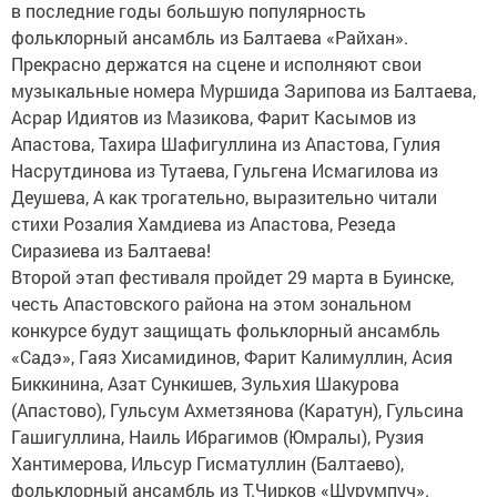
в последние годы большую популярность
фольклорный ансамбль из Балтаева «Райхан».
Прекрасно держатся на сцене и исполняют свои
музыкальные номера Муршида Зарипова из Балтаева,
Асрар Идиятов из Мазикова, Фарит Касымов из
Апастова, Тахира Шафигуллина из Апастова, Гулия
Насрутдинова из Тутаева, Гульгена Исмагилова из
Деушева, А как трогательно, выразительно читали
стихи Розалия Хамдиева из Апастова, Резеда
Сиразиева из Балтаева!
Второй этап фестиваля пройдет 29 марта в Буинске,
честь Апастовского района на этом зональном
конкурсе будут защищать фольклорный ансамбль
«Садэ», Гаяз Хисамидинов, Фарит Калимуллин, Асия
Биккинина, Азат Сункишев, Зульхия Шакурова
(Апастово), Гульсум Ахметзянова (Каратун), Гульсина
Гашигуллина, Наиль Ибрагимов (Юмралы), Рузия
Хантимерова, Ильсур Гисматуллин (Балтаево),
фольклорный ансамбль из Т.Чирков «Шурумпуч».