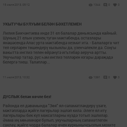
15 июля 2013, 05:12
1344
0
0
УКЫТУЧЫ БУЛУЫМ БЕЛӘН БӘХЕТЛЕМЕН
Лилия Бикчәнтәева инде 31 ел балалар дөньясында кайный.
Шуның 21 елын үзенең туган мәктәбендә, остазлары
янәшәсендә Апас урта мәктәбендә хезмәт итә. - Балаларга чит
тел серләрен төшендерү кызыклы да, үзенчәлекле дә. Соңгы
вакытта инглиз телен өйрәнүгә игътибар аеруча артты.
Укучылар татар, рус һәм инглиз телләрен югары дәрәҗәдә
белергә тиеш. Та­ләпләр...
11 июля 2013, 10:32
1391
0
0
ДУСЛЫК белән көчле без!
Районда ел дәвамында "Зөя" ял-сәламәтләндерү үзәге,
мәктәпләрдә җәйге лагерьлар эшләп килә. Әлеге ял итү
лагерьлары бик күп максатларны күздә тотып эшлиләр.
Әмма иң мөһимнәре булып, укучыларның сәламәтлеген
саклау, җәйге чорда балалар өчен куркынычсызлык мохите