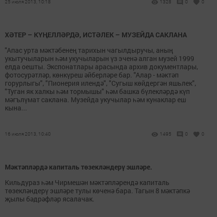
25 июля 2013, 10:18
1328
0
0
ХӘТЕР – КҮҢЕЛЛӘРДӘ, ИСТӘЛЕК – МУЗЕЙДА САКЛАНА
"Апас урта мәктәбенең тарихын чагылдыручы, аның
укытучыларын һәм укучыларын үз эченә алган музей 1999
елда оешты. Экспонатлары арасында архив документлары,
фотосурәтләр, көнкүреш әйберләре бар. "Алар - мәктәп
горурлыгы", "Пионерия илендә", "Сугыш көйдергән яшьлек",
"Туган як халкы һәм тормышы" һәм башка бүлекләрдә күп
мәгълүмат саклана. Музейда укучылар һәм кунаклар еш
кына...
16 июля 2013, 10:40
1495
0
0
Мәктәпләрдә капиталь төзекләндерү эшләре.
Кильдураз һәм Чирмешән мәктәпләрендә капиталь
төзекләндерү эшләре тулы көченә бара. Тагын 8 мәктәпкә
җылы бәдрәфләр ясалачак.