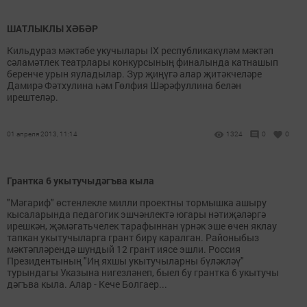
ШАТЛЫКЛЫ ХӘБӘР
Кильдураз мәктәбе укучылары IX республикакүләм мәктәп
сәламәтлек театрлары конкурсының финалында катнашып
беренче урын яуладылар. Зур җиңүгә алар җитәкчеләре
Дамирә Фәтхулина һәм Гөлфия Шәрәфуллина белән
ирештеләр.
01 апреля 2013, 11:14
1324
0
0
Грантка 6 укытучыдәгъва кыла
"Мәгариф" өстенлекле милли проектны тормышка ашыру
кысаларында педагогик эшчәнлектә югары нәтиҗә­ләргә
ирешкән, җәмә­гать­челек тарафыннан үрнәк эше өчен яклау
тапкан укытучыларга грант бирү каралган. Районыбыз
мәктәп­лә­рен­дә шундый 12 грант иясе эшли. Россия
Президентының "Иң яхшы укытучыларны бүләкләү"
турындагы Указына нигезләнеп, быел бу грантка 6 укытучы
дәгъва кыла. Алар - Кече Болгаер...