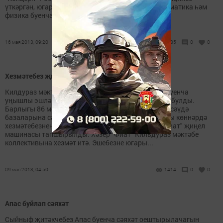
үткәргән, югары класс укучылары арасында математика һәм
физика буенча читтән торып катнашуның...
16 мая 2013, 09:20
1385
0
0
Хезмәтебез җимеше
Килдураз мәктәбе соңгы елларда яшелчә үстерү буенча
уңышлы эшләп килә. Аеруча 2011нче ел табышлы булды.
Барлыгы 86 мең сумлык яшелчә үстерелде, Казан сәүдә
базаларына сатып 65 мең сум акча алынды. Шушы көннәрдә
хезмәтебезнең җимешен дә татыдык, мәктәпкә "Фиат" җиңел
машинасы тапшырылды. Хәзер "Фиат" Кильдураз мәктәбе
коллективына хезмәт итә. Эшебезне югары...
09 мая 2013, 04:50
1414
0
0
Апас буйлап сәяхәт
Сыйныф җитәкчебез Апас буенча сәяхәт оештырылачагын