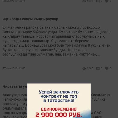
30 мая 2013, 05:15
1335
0
0
Яңгырады соңгы кыңгыраулар
24 май көнне районыбызның барлык мәктәпләрендә дә
Соңгы кыңгырау бәйрәме узды. Бу көн һәм бу көнне чыңлаган
кыңгырау тавышы һәрбер чыгарылыш класс укучысының
күңелендә мәңге сакланыр. Яңа мәктәптә беренче
чыгарылыш Борнаш урта мәктәбен тәмамлаучы 9 укучы өчен
бу тантана аеруча истәлекле булды. Чөнки алар
республикада тиңе булмаган, яңа, заманча мәктәпнең...
27 мая 2013, 12:05
1466
0
0
Чираттагы уңышлары
Апас урта мәктәбенең 9-10 сыйныф кызлары Зилә Хисамиева,
Гөлчәчәк Хилавиева, Алия Әхмәтовалар район, республика,
россиякүләм уза торган төрле фән бәйгеләре,
олимпиадаларда үз көчләрен еш сыныйлар. Уку
алдынгылары агымдагы елның январь-март аенда ОАО
"Концерн "Росэнергоатом" заказы белән Атом станциясе