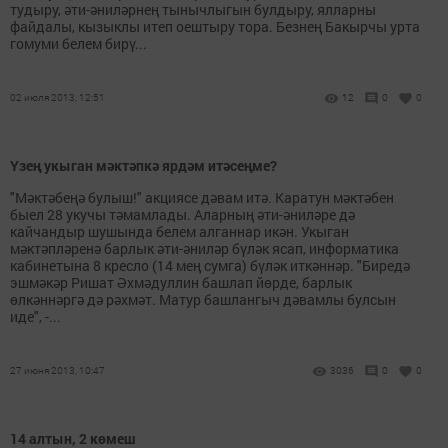
тудыру, әти-әниләрнең тынычлыгын булдыру, ялларны
файдалы, кызыклы итеп оештыру тора. Безнең Бакырчы урта
гомуми белем бирү...
02 июля 2013, 12:51
12
0
0
Үзең укыган мәктәпкә ярдәм итәсеңме?
"Мәктәбеңә булыш!" акциясе дәвам итә. Каратун мәктәбен
быел 28 укучы тәмамлады. Аларның әти-әниләре дә
кайчандыр шушында белем алганнар икән. Укыган
мәктәпләренә барлык әти-әниләр бүләк ясап, информатика
кабинетына 8 кресло (14 мең сумга) бүләк иткәннәр. "Биредә
эшмәкәр Ришат Әхмәдуллин башлап йөрде, барлык
өлкәннәргә дә рәхмәт. Матур башлангыч дәвамлы булсын
иде", -...
27 июня 2013, 10:47
3036
0
0
14 алтын, 2 көмеш