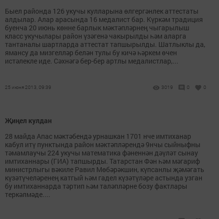
Быел районда 126 укучы кулларына өлгергәнлек аттестаты
алдылар. Алар арасында 16 медалист бар. Күркәм традиция
буенча 20 июнь көнне барлык мәктәпләрнең чыгарылыш
класс укучылары район үзәгенә чакырылды һәм аларга
тантаналы шартларда аттестат тапшырылды. Шатлыклы да,
ямансу да мизгелләр белән тулы бу кичә һәркем өчен
истәлекле иде. Сәхнәгә бер-бер артлы медалистлар,...
25 июня 2013, 09:39
3019
0
0
Җиңел кулдан
28 майда Апас мәктәбендә урнашкан 1701 нче имтиханар
кабул итү пунктында район мәктәпләрендә 9нчы сыйныфны
тәмамлаучы 224 укучы математика фәненнән дәүләт сынау
имтиханнары (ГИА) тапшырды. Татарстан Фән һәм мәгариф
министрлыгы вәкиле Равил Мөбәрәкшин, күпсанлы җәмәгать
күзәтүчеләренең катгый һәм гадел күзәтүләре астында узган
бу имтиханнарда тәртип һәм таләпләрне бозу фактлары
теркәлмәде....