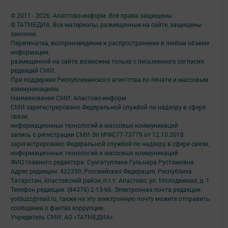
© 2011 - 2026. Апастово-информ. Все права защищены.
© ТАТМЕДИА. Все материалы, размещенные на сайте, защищены
законом.
Перепечатка, воспроизведение и распространение в любом объеме
информации,
размещенной на сайте, возможна только с письменного согласия
редакций СМИ.
При поддержке Республиканского агентства по печати и массовым
коммуникациям.
Наименование СМИ: Апастово-информ
СМИ зарегистрировано Федеральной службой по надзору в сфере
связи,
информационных технологий и массовых коммуникаций
запись о регистрации СМИ Эл №ФС77-73779 от 12.10.2018
зарегистрировано Федеральной службой по надзору в сфере связи,
информационных технологий и массовых коммуникаций
ФИО главного редактора: Сунгатуллина Гульнара Рустамовна
Адрес редакции: 422350, Россиийская Федерация, Республика
Татарстан, Апастовский район, п.г.т. Апастово, ул. Молодежная, д. 1
Телефон редакции: (84376) 2-13-66. Электронная почта редакции:
yolduzz@mail.ru, также на эту электронную почту можете отправить
сообщения о фактах коррупции.
Учредитель СМИ: АО «ТАТМЕДИА»