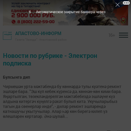
5
Автоматическое закрытие баннера через
АПАСТОВО-ИНФОРМ
16+
Газета "Звезда" - Апастовский район
Новости по рубрике - Электрон
подписка
Булсынга дип
Чирмешән урта мәктәбендә бу көннәрдә тулы куәтенә ремонт
эшләре бара. "Эш күп кебек күренсә дә, көннән-көн кими бара.
Яңартылган, төзекләндерелгән мәктәбебездә эшләүне күз
алдына китергәч күңелгә рәхәт булып китә. Укучыларыбыз
тагын да сөенерләр инде", - диләр ремонт эшләрендә
катнашучы укытучылар. Алар һәр көн бирегә килеп үз
өлешләрен кертәләр. Әнә шулай...