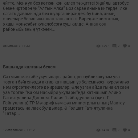
әйтте. Менә ул без көткән көн килеп тә җитте! Уңайлы автобус
безне иртәдән үк "Алтын Алка" Боз сарае янына китерде. Ике
сәгать дәвамында без шуарга өйрәндек, бу бина, аның
эшчеләре белән якыннан таныштык. Биредәге чисталык,
яхшы мөнәсәбәт күңелебезгә хуш килде. Аннан соң
районыбызның үткәнен...
06 мая 2013, 11:33
1297
0
0
Башыңда калганы белем
Сатмыш мәктәбе укучылары район, республикакүләм уза
торган бәйгеләрдә актив катнашып үз белемнәрен күрсәтәләр
һәм күрсәткечләргә дә ирешәләр. Әле узган айда гына ел саен
уза торган "Каюм Насыйри укулары"нда катнашып Алинә
Гатиятуллина Диплом, Лилия Гыйбадуллина (җит. Г.
Гайнуллина) ТР Мәгариф һәм фән министрлыгының Мактау
грамотасына лаек булдылар. Ә Гөлшат Гатиятуллина
"Татар...
12 апреля 2013, 11:12
1410
0
0