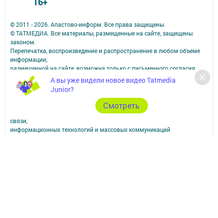
16+
© 2011 - 2026. Апастово-информ. Все права защищены.
© ТАТМЕДИА. Все материалы, размещенные на сайте, защищены
законом.
Перепечатка, воспроизведение и распространение в любом объеме
информации,
размещенной на сайте, возможна только с письменного согласия
редакций СМИ.
А вы уже видели новое видео Tatmedia
При поддержке Республиканского агентства по печати и массовым
Junior?
коммуникациям.
Наименование СМИ: Апастово-информ
Cмотреть
СМИ зарегистрировано Федеральной службой по надзору в сфере
связи,
информационных технологий и массовых коммуникаций
запись о регистрации СМИ Эл №ФС77-73779 от 12.10.2018
зарегистрировано Федеральной службой по надзору в сфере связи,
информационных технологий и массовых коммуникаций
ФИО главного редактора: Сунгатуллина Гульнара Рустамовна
Адрес редакции: 422350, Россиийская Федерация, Республика
Татарстан, Апастовский район, п.г.т. Апастово, ул. Молодежная, д. 1
Телефон редакции: (84376) 2-13-66. Электронная почта редакции:
yolduzz@mail.ru, также на эту электронную почту можете отправить
сообщения о фактах коррупции.
Учредитель СМИ: АО «ТАТМЕДИА»