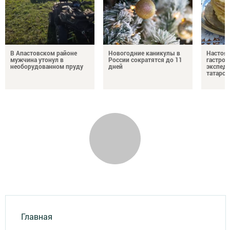
В Апастовском районе
Новогодние каникулы в
Настоя
мужчина утонул в
России сократятся до 11
гастро
необорудованном пруду
дней
экспеди
татарск
Главная