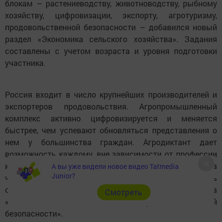
блокам – растениеводству, животноводству, рыбному
хозяйству, цифровизации, экспорту, агротуризму,
продовольственной безопасности – добавился новый
раздел «Экономика сельского хозяйства». Задания
составлены с учетом возраста и уровня подготовки
участника.
Россия входит в число крупнейших производителей и
экспортеров продовольствия. Агропромышленный
комплекс активно цифровизируется и меняется
быстрее, чем успевают обновляться представления о
нем у большинства граждан. Агродиктант дает
возможность каждому, вне зависимости от профессии
и возраста, проверить себя и узнать больше о том, на
А вы уже видели новое видео Tatmedia
Junior?
чем держится продовольственная независимость
страны в поддержку национального проекта
Cмотреть
«Технологическое обеспечение продовольственной
безопасности».