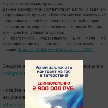
круглые столы и мастер-классы.
Данное мероприятие соответствует целям и задачам
национального проекта «Технологическое обеспечение
продовольственной безопасности», который направлен
на развитие агропромышленного комплекса России, в
том числе Республики Татарстан.
С программой Федерального Дня поля по
кормопроизводству можно ознакомиться по
ссылке:
https://imol.club/event/den-senazha-2026/
Следите за самым важным и интересным в
Telegram-канале
Татмедиа
Читайте новости Татарстана в
национальном мессенджере MАХ:
https://max.ru/tatmedia