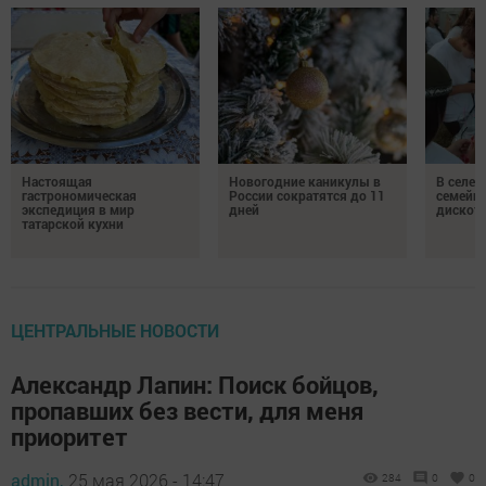
Настоящая
Новогодние каникулы в
В селе 
гастрономическая
России сократятся до 11
семейн
экспедиция в мир
дней
дискот
татарской кухни
ЦЕНТРАЛЬНЫЕ НОВОСТИ
Александр Лапин: Поиск бойцов,
пропавших без вести, для меня
приоритет
admin,
25 мая 2026 - 14:47
284
0
0