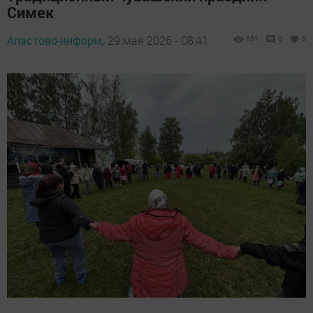
Симек
Апастово-информ,
29 мая 2026 - 08:41
651
0
0