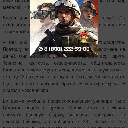
весе. Постоянно выигрывал бои. Получил много наград,
медалей, – говорит отец.
Воспитание юноши было заложено в семье. Он
отличается ответственностью, твердостью в словах и в
то же время тонкой душевностью.
– Мы оба работали на фермах, в животноводстве.
Поэтому вся домашняя работа была возложена на
детей. Они выросли, работая и помогая друг другу.
Терпение, кротость, отзывчивость, общительность
Раиса достались ему от меня, а смелость, мужество –
от отца. У них есть тяга к куреш. Отец моего мужа тоже
был на полях сражений, братья – мастера куреш, –
сказала Розалия апа.
Во время учебы в профессиональном училище Раис
Гиламов пошел в армию. После этого, не желая
снимать военную форму, заключил контракт. По
словам близких, он побывал в 28 точках. О его