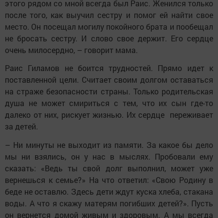
этого рядом со мной всегда был Раис. Женился только
после того, как выучил сестру и помог ей найти свое
место. Он посещал могилу покойного брата и пообещал
не бросать сестру. И слово свое держит. Его сердце
очень милосердно, – говорит мама.
Раис Гиламов не боится трудностей. Прямо идет к
поставленной цели. Считает своим долгом оставаться
на страже безопасности страны. Только родительская
душа не может смириться с тем, что их сын где-то
далеко от них, рискует жизнью. Их сердце переживает
за детей.
– Ни минуты не выходит из памяти. За какое бы дело
мы ни взялись, он у нас в мыслях. Пробовали ему
сказать: «Ведь ты свой долг выполнил, может уже
вернешься к семье?» На что ответил: «Свою Родину в
беде не оставлю. Здесь дети ждут куска хлеба, стакана
воды. А что я скажу матерям погибших детей?». Пусть
он вернется домой живым и здоровым. А мы всегда