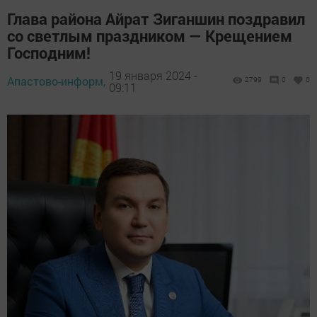
Глава района Айрат Зиганшин поздравил
со светлым праздником — Крещением
Господним!
19 января 2024 -
Апастово-информ,
2799
0
0
09:11