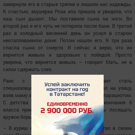
завернули его в старые тряпки и лишили нас надежды.
К счастью, акушерка Роза апа пришла и увидела, что
наш сын дышит. Мы поставили сына на ноги. Во
второй раз я его чуть не потеряла после бани. В третий
раз в холодный весенний день он уснул в старом
неотапливаемом доме. Потом нашли его. Я три раза
спасла сына от смерти. И сейчас я верю, что он
вернется живым и здоровым с победой. Просто
уверена, что вернется живым, – говорит Мать, не в
силах сдержать слез.
Раис с 3-летнего возраста мечтает стать
спецназовцем. Увидев самолеты, он бежал на улицу,
взяв маму за руки. Увлекался прыжками с парашютом.
С детства увлекался борьбой. После окончания 6
класса приехал в районный центр, чтобы посещать
кружок борьбы.
– В куреш он никому не уступал первенство в своем