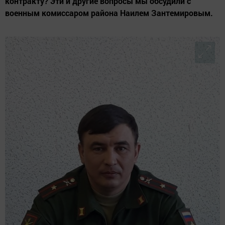
контракту? Эти и другие вопросы мы обсудили с
военным комиссаром района Наилем Зантемировым.