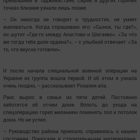
пребывании в Таджикистане, Сирии и других горячих
точках близкие узнали лишь позже.
– Он никогда не говорит о трудностях, не умеет
жаловаться. Когда спрашиваю его: «Сынок, ты где?»,
он шутит «Где-то между Апастово и Шигаево». «За что
же тогда тебе дали ордена?», – с улыбкой отвечает: «За
то, что вкусно готовлю».
И после начала специальной военной операции на
Украине их группа вошла первой. И об этом я узнала
очень поздно, – рассказывает Розалия апа.
Раис вырос в семье из пяти детей. Постоянно
заботится об отчем доме. Вплоть до ухода на
спецоперацию горел желанием поменять пол и потолок
дома. Но не успел.
– Руководство района приехало, справилось о нашем
состоянии. Помогали и строительными материалами.