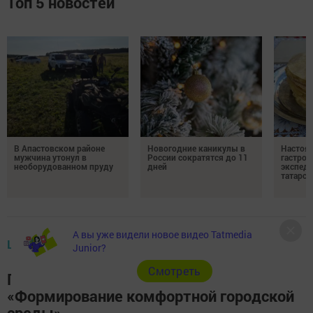
Топ 5 новостей
В Апастовском районе
Новогодние каникулы в
Настоя
мужчина утонул в
России сократятся до 11
гастро
необорудованном пруду
дней
экспеди
татарск
А вы уже видели новое видео Tatmedia
ЦЕНТРАЛЬНЫЕ НОВОСТИ
Junior?
Cмотреть
Путин анонсировал продление проекта
«Формирование комфортной городской
среды»