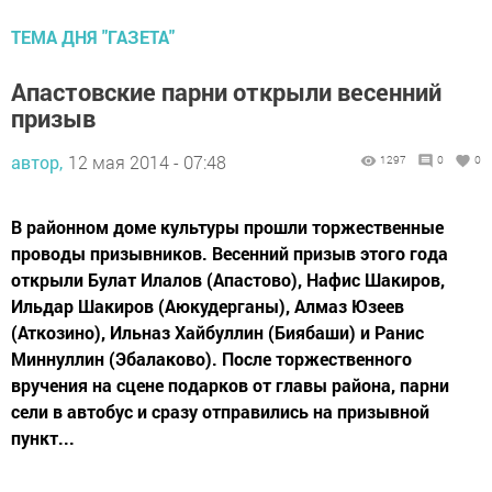
ТЕМА ДНЯ "ГАЗЕТА"
Апастовские парни открыли весенний
призыв
автор,
12 мая 2014 - 07:48
1297
0
0
В районном доме культуры прошли торжественные
проводы призывников. Весенний призыв этого года
открыли Булат Илалов (Апастово), Нафис Шакиров,
Ильдар Шакиров (Аюкудерганы), Алмаз Юзеев
(Аткозино), Ильназ Хайбуллин (Биябаши) и Ранис
Миннуллин (Эбалаково). После торжественного
вручения на сцене подарков от главы района, парни
сели в автобус и сразу отправились на призывной
пункт...