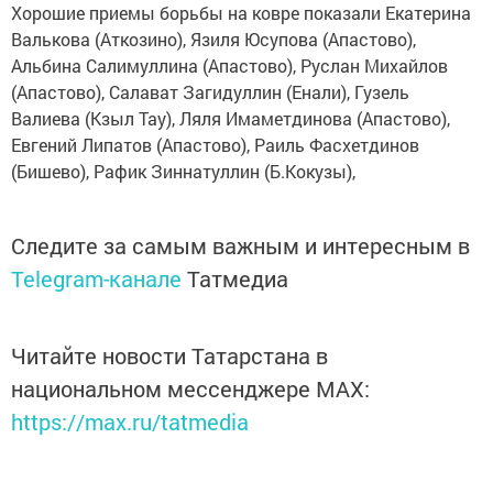
Хорошие приемы борьбы на ковре показали Екатерина
Валькова (Аткозино), Язиля Юсупова (Апастово),
Альбина Салимуллина (Апастово), Руслан Михайлов
(Апастово), Салават Загидуллин (Енали), Гузель
Валиева (Кзыл Тау), Ляля Имаметдинова (Апастово),
Евгений Липатов (Апастово), Раиль Фасхетдинов
(Бишево), Рафик Зиннатуллин (Б.Кокузы),
Следите за самым важным и интересным в
Telegram-канале
Татмедиа
Читайте новости Татарстана в
национальном мессенджере MАХ:
https://max.ru/tatmedia