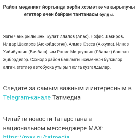
Район мәдәният йортында хәрби хезмәткә чакырылучы
егетләр өчен бәйрәм тантанасы
булды.
Язгы чакырылышны Булат Илалов (Апас), Нәфис Шакиров,
Илдар Шакиров (Аюкөйдергән), Алмаз Юзеев (Акхуҗа), Илназ
Хәйибуллин (Биябаш) һәм Ранис Миңнуллин (Ябалак) башлап
җибәрделәр. Сәхнәдә район башлыгы исеменнән бүләкләр
алгач, егетләр автобуска утырып юлга кузгалдылар.
Следите за самым важным и интересным в
Telegram-канале
Татмедиа
Читайте новости Татарстана в
национальном мессенджере MАХ:
https://max.ru/tatmedia