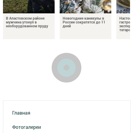
В Апастовском районе
Новогодние каникулы в
Настоя
мужчина утонул в
России сократятся до 11
гастро
необорудованном пруду
дней
экспеди
татарск
Главная
Фотогалереи