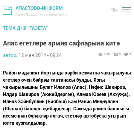
АПАСТОВО-ИНФОРМ
16+
Газета "Звезда" - Апастовский район
ТЕМА ДНЯ "ГАЗЕТА"
Апас егетләре армия сафларына китә
автор,
12 мая 2014 - 09:24
1185
0
0
Район мәдәният йортында хәрби хезмәткә чакырылучы
егетләр өчен бәйрәм тантанасы булды. Язгы
чакырылышны Булат Илалов (Апас), Нәфис Шакиров,
Илдар Шакиров (Аюкөйдергән), Алмаз Юзеев (Акхуҗа),
Илназ Хәйибуллин (Биябаш) һәм Ранис Миңнуллин
(Ябалак) башлап җибәрделәр. Сәхнәдә район башлыгы
исеменнән бүләкләр алгач, егетләр автобуска утырып
юлга кузгалдылар.