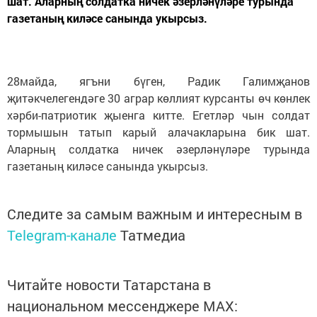
шат. Аларның солдатка ничек әзерләнүләре турында
газетаның киләсе санында укырсыз.
28майда, ягъни бүген, Радик Галимҗанов
җитәкчелегендәге 30 аграр көллият курсанты өч көнлек
хәрби-патриотик җыенга китте. Егетләр чын солдат
тормышын татып карый алачакларына бик шат.
Аларның солдатка ничек әзерләнүләре турында
газетаның киләсе санында укырсыз.
Следите за самым важным и интересным в
Telegram-канале
Татмедиа
Читайте новости Татарстана в
национальном мессенджере MАХ: