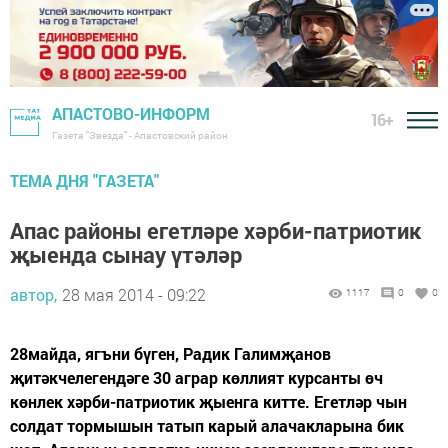
АПАСТОВО-ИНФОРМ
16+
Газета "Звезда" - Апастовский район
ТЕМА ДНЯ "ГАЗЕТА"
Апас районы егетләре хәрби-патриотик
җыенда сынау үтәләр
автор,
28 мая 2014 - 09:22
1117
0
0
28майда, ягъни бүген, Радик Галимҗанов
җитәкчелегендәге 30 аграр көллият курсанты өч
көнлек хәрби-патриотик җыенга китте. Егетләр чын
солдат тормышын татып карый алачакларына бик