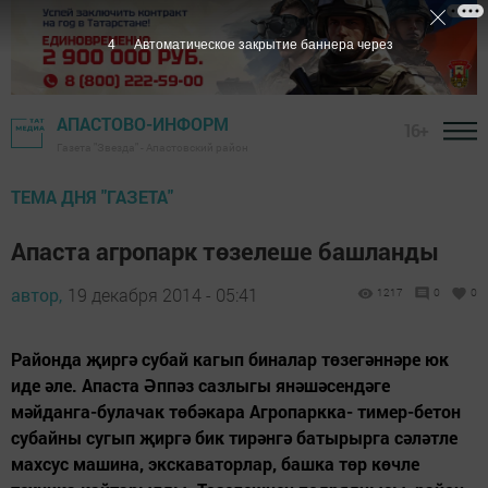
4
Автоматическое закрытие баннера через
АПАСТОВО-ИНФОРМ
16+
Газета "Звезда" - Апастовский район
ТЕМА ДНЯ "ГАЗЕТА"
Апаста агропарк төзелеше башланды
автор,
19 декабря 2014 - 05:41
1217
0
0
Районда җиргә субай кагып биналар төзегәннәре юк
иде әле. Апаста Әппәз сазлыгы янәшәсендәге
мәйданга-булачак төбәкара Агропаркка- тимер-бетон
субайны сугып җиргә бик тирәнгә батырырга сәләтле
махсус машина, экскаваторлар, башка төр көчле