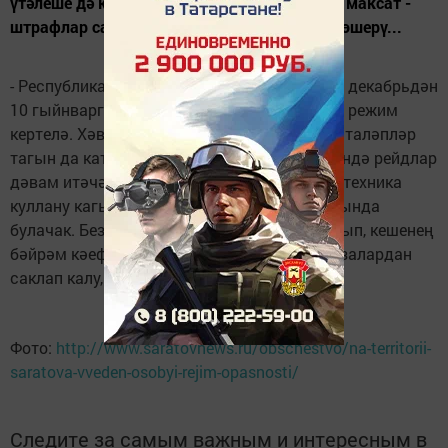
үтәлеше дә күз уңында булачак. Безнең төп максат -
штрафлар салып, кешенең бәйрәм кәефен төшерү...
- Республикада, шул исәптән районда да, 15 декабрьдән
10 гыйнварга кадәр янгынга каршы махсус режим
кертелә. Хәвефсезлек кагыйдәләрен үтәүгә таләпләр
тагын да катгыйланачак. Авыл җирлекләрендә рейдлар
дәвам итәчәк. Шулай ук чыршы бизәү, пиротехника
куллану кагыйдәләренең үтәлеше дә күз уңында
булачак. Безнең төп максат - штрафлар салып, кешенең
бәйрәм кәефен төшерү түгел, ә аны бәла-казалардан
саклап калу, - ди Илдар Вәлиев.
Фото:
http://www.saratovnews.ru/obschestvo/na-territorii-
saratova-vveden-osobyi-rejim-opasnosti/
Следите за самым важным и интересным в