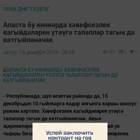
ТЕМА ДНЯ "ГАЗЕТА"
Апаста бу көннәрдә хәвефсезлек
кагыйдәләрен үтәүгә таләпләр тагын да
катгыйланачак
автор,
18 декабря 2014 - 06:34
2817
0
0
- Республикада, шул исәптән районда да, 15
декабрьдән 10 гыйнварга кадәр янгынга каршы махсус
режим кертелә. Хәвефсезлек кагыйдәләрен үтәүгә
таләпләр тагын да катгыйланачак. Авыл
җирлекләрендә рейдлар дәвам итәчәк. Шулай ук
чыршы бизәү, пиротехника куллану кагыйдәләренең