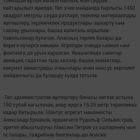
тоннадан артык кызыл балчык, ком-туфрак
кайтарылып җәелде. Төп эчке мәйданда барлыгы 1450
квадрат метрлы сәүдә рәтләре, төзелеш материаллары
җитештерү, терлекчелек продуктлары эшкәртү һәм
саклау урыннары, башка капиталь корылма-
павильоннар булачак. Апасның терлек базары да
бирегә күчәргә мөмкин. Агропарк эчендә һәйкәл һәм
фонтанга да урын каралган. Янәшәсендә санитар
авиация, гадәттән тыш хәлләр, башка хезмәтләр,
хөкүмәт авиаотряды очкычлары өчен махсус вертолет
мәйданчыгы да булдыру күздә тотыла.
-Төп административ-җитештерү бинасы нигезе астына
150 субай кагылачак, алар җиргә 15-25 метр тирәнлеккә
кадәр батырыла. Махсус агрегат машинисты
Александр Ермаков, ярдәмчесе Рудольф Сильвестров,
эретеп ябыштыручы Максим Петров үз эшләренең чын
осталары, тәҗрибәле белгечләр,-ди Апаска