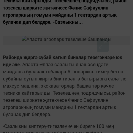
техника кайтарылды. Төзелешнең подрядчысы, район
төзелеш ширкәте җитәкчесе Фәнис Сафиуллин
агропаркның гомуми мәйданы 1 гектардан артык
булачак дип белдерә. -Сазлыкны...
Районда җиргә субай кагып биналар төзегәннәре юк
иде әле.
Апаста Әппәз сазлыгы янәшәсендәге
мәйданга-булачак төбәкара Агропаркка- тимер-бетон
субайны сугып җиргә бик тирәнгә батырырга сәләтле
махсус машина, экскаваторлар, башка төр көчле
техника кайтарылды. Төзелешнең подрядчысы, район
төзелеш ширкәте җитәкчесе Фәнис Сафиуллин
агропаркның гомуми мәйданы 1 гектардан артык
булачак дип белдерә.
-Сазлыкны киптерү-тигезләү өчен бирегә 100 мең