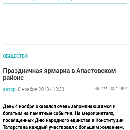
ОБЩЕСТВО
Праздничная ярмарка в Апастовском
районе
автор,
8 ноября 2013 - 12:33
1298
0
0
День 4 ноября оказался очень запоминающимся и
богатым на памятные события. На мероприятиях,
посвященных Дню народного единства и Конституции
Татарстана каждый участвовал с большим желанием.