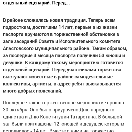
отдельный сценарий. Перед...
В районе сложилась новая традиция. Теперь всем
подросткам, достигшим 14 лет, первые в их жизни
паспорта вручаются в торжественной обстановке в
зале заседаний Совета и Исполнительного комитета
Апастовского муниципального района. Таким образом,
за последние 3 месяца паспорта получили 53 юноши и
девушки. К каждому такому мероприятию готовится
отдельный сценарий. Перед участниками торжества
выступают известные в районе самодеятельные
коллективы, артисты, в адрес ребят высказывается
много добрых пожеланий.
Последнее такое торжественное мероприятие прошло
30 октября. Оно было приурочено Дню народного
единства и Дню Конституции Татарстана. В большой
зал были приглашены 12 юношей и девушек, которым
исполнилось 14 лет. Вместе с ними на торжество