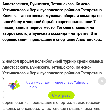
Апастовского, Буинского, Тетюшского, Камско-
Устьинского и Верхнеуслонского районов Татарстана.
Хозяева - апастовская мужская сборная команда по
волейболу в упорной борьбе (соревнования шли 7
часов) заняла первое место. Тетюшцы вышли на
второе место, а Буинская команда - на третье. Эти
соревнования, прошедшие в спортзале Апастовской...
2 ноября прошел волейбольный турнир среди команд
Апастовского, Буинского, Тетюшского, Камско-
Устьинского и Верхнеуслонского районов Татарстана.
Хозяева - апастовская мужская сборная команда по
А вы уже видели новое видео Tatmedia
волейболу в упорной борьбе (соревнования шли 7
Junior?
часов) заняла первое место. Тетюшцы вышли на
Cмотреть
второе место, а Буинская команда - на третье. Эти
соревнования, прошедшие в спортзале Апастовской
школы, спонсировал апастовский предприниматель