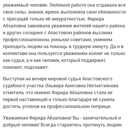
уважаемый человек. Любимой работе она отдавала все
свои силы, знания, время, выполняла свои обязанности
с присущей только ей аккуратностью. Фарида
Абзаловна завоевала уважение жителей нашего района
и других соседних с Апастовом районов высоким
профессионализмом, умными советами, умением
приходить людям на помощь в трудную минуту. Да и в
коллективе она пользуется уважением коллег не только
как судья, а и как человек, который поддержит,
поможет, подскажет.
Выступая на вечере мировой судья Апастовского
судебного участка Эльвира Анисовна Нигматзянова
отметила, что именно Фарида Абзаловна стала ее
первой наставницей и только благодаря ей сумела
достичь успехов на профессиональном поприще.
Уважаемая Фарида Абзаловна! Вы - замечательный и
добрый человек! Всегда стараетесь протянуть людям