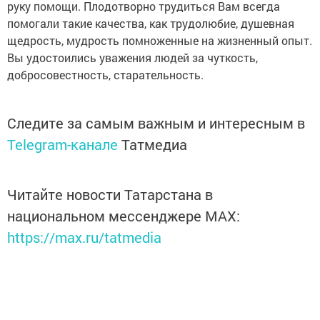
руку помощи. Плодотворно трудиться Вам всегда
помогали такие качества, как трудолюбие, душевная
щедрость, мудрость помноженные на жизненный опыт.
Вы удостоились уважения людей за чуткость,
добросовестность, старательность.
Следите за самым важным и интересным в
Telegram-канале
Татмедиа
Читайте новости Татарстана в
национальном мессенджере MАХ:
https://max.ru/tatmedia