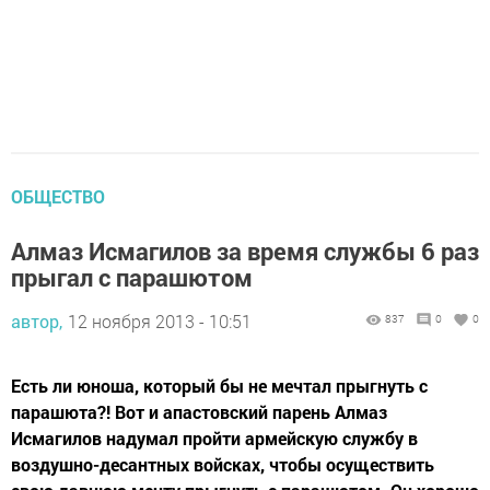
ОБЩЕСТВО
Алмаз Исмагилов за время службы 6 раз
прыгал с парашютом
автор,
12 ноября 2013 - 10:51
837
0
0
Есть ли юноша, который бы не мечтал прыгнуть с
парашюта?! Вот и апастовский парень Алмаз
Исмагилов надумал пройти армейскую службу в
воздушно-десантных войсках, чтобы осуществить