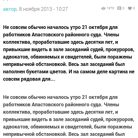
автор,
8 ноября 2013 - 10:27
1373
0
0
Не совсем обычно началось утро 21 октября для
работников Апастовского районного суда. Члены
коллектива, проработавшие здесь десятки лет, и
привыкшие видеть в зале заседаний судей, прокуроров,
адвокатов, обвиняемых и свидетелей, были поражены
непривычной обстановкой. Весь зал заседаний был
наполнен букетами цветов. И на самом деле картина не
совсем рядовая для...
Не совсем обычно началось утро 21 октября для
работников Апастовского районного суда. Члены
коллектива, проработавшие здесь десятки лет, и
привыкшие видеть в зале заседаний судей, прокуроров,
адвокатов, обвиняемых и свидетелей, были поражены
непривычной обстановкой. Весь зал заседаний был