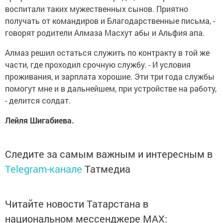
воспитали таких мужественных сынов. Приятно
получать от командиров и Благодарственные письма, -
говорят родители Алмаза Масхут абы и Альфия апа.
Алмаз решил остаться служить по контракту в той же
части, где проходил срочную службу. - И условия
проживания, и зарплата хорошие. Эти три года службы
помогут мне и в дальнейшем, при устройстве на работу,
- делится солдат.
Лейля Шигабиева.
Следите за самым важным и интересным в
Telegram-канале
Татмедиа
Читайте новости Татарстана в
национальном мессенджере MАХ: