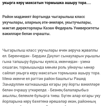
укырга керү максатын тормышка ашыру тора....
Район мәдәният йортында чыгарылыш класс
укучылары, аларның әти-әниләре, укытучылары,
мәктәп директорлары Казан Федераль Университеты
вәкилләре белән очрашты.
Чыгарылыш класс укучылары өчен аеруча җаваплы
ел. Беренчедән - Бердәм Дәүләт сынауларын уңышлы
гына тапшыру бурычы куелса, икенчедән - үзенә
охшаган, тормышында мөһим роль уйнаучы һөнәр
сайлап укырга керү максатын тормышка ашыру тора.
Менә икенче ел рәттән район башлыгы Рәшид
Заһидуллин катнашында югары уку йорты вәкилләре
белән очрашу үткәрелде. - Безнең балаларыбыз
акыллы, белемле булырга тиеш. Бүген алар югары уку
йорларына керү бәхетенә ирешәләр икән, районның