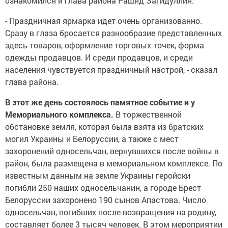
ознакомился и глава района Рашид Загидуллин.
- Праздничная ярмарка идет очень организованно.
Сразу в глаза бросается разнообразие представленных
здесь товаров, оформление торговых точек, форма
одежды продавцов. И среди продавцов, и среди
населения чувствуется праздничный настрой, - сказал
глава района.
В этот же день состоялось памятное событие и у
Мемориального комплекса.
В торжественной
обстановке земля, которая была взята из братских
могил Украины и Белоруссии, а также с мест
захоронений односельчан, вернувшихся после войны в
район, была размещена в мемориальном комплексе. По
известным данным на земле Украины геройски
погибли 250 наших односельчанин, а городе Брест
Белоруссии захоронено 190 сынов Апастова. Число
односельчан, погибших после возвращения на родину,
составляет более 3 тысяч человек. В этом мероприятии