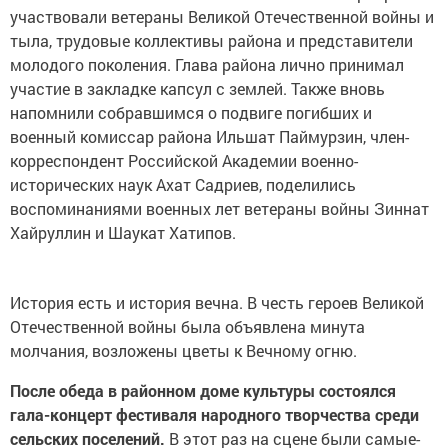
участвовали ветераны Великой Отечественной войны и
тыла, трудовые коллективы района и представители
молодого поколения. Глава района лично принимал
участие в закладке капсул с землей. Также вновь
напомнили собравшимся о подвиге погибших и
военный комиссар района Ильшат Паймурзин, член-
корреспондент Российской Академии военно-
исторических наук Ахат Садриев, поделились
воспоминаниями военных лет ветераны войны Зиннат
Хайруллин и Шаукат Хатипов.
История есть и история вечна. В честь героев Великой
Отечественной войны была объявлена минута
молчания, возложены цветы к Вечному огню.
После обеда в районном доме культуры состоялся
гала-концерт фестиваля народного творчества среди
сельских поселений.
В этот раз на сцене были самые-