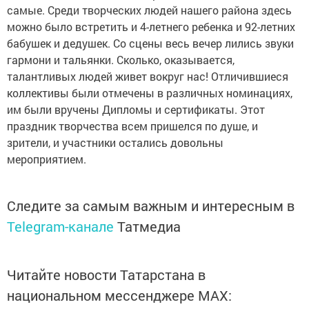
самые. Среди творческих людей нашего района здесь
можно было встретить и 4-летнего ребенка и 92-летних
бабушек и дедушек. Со сцены весь вечер лились звуки
гармони и тальянки. Сколько, оказывается,
талантливых людей живет вокруг нас! Отличившиеся
коллективы были отмечены в различных номинациях,
им были вручены Дипломы и сертификаты. Этот
праздник творчества всем пришелся по душе, и
зрители, и участники остались довольны
мероприятием.
Следите за самым важным и интересным в
Telegram-канале
Татмедиа
Читайте новости Татарстана в
национальном мессенджере MАХ: