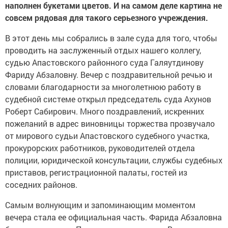
наполнен букетами цветов. И на самом деле картина не
совсем рядовая для такого серьезного учреждения.
В этот день мы собрались в зале суда для того, чтобы
проводить на заслуженный отдых нашего коллегу,
судью Апастовского районного суда Галяутдинову
Фариду Абзаловну. Вечер с поздравительной речью и
словами благодарности за многолетнюю работу в
судебной системе открыл председатель суда Ахунов
Роберт Сабирович. Много поздравлений, искренних
пожеланий в адрес виновницы торжества прозвучало
от мирового судьи Апастовского судебного участка,
прокурорских работников, руководителей отдела
полиции, юридической консультации, службы судебных
приставов, регистрационной палаты, гостей из
соседних районов.
Самым волнующим и запоминающим моментом
вечера стала ее официальная часть. Фарида Абзаловна