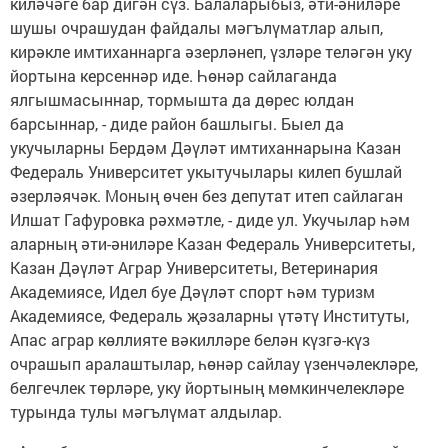
киләчәге бар дигән сүз. Балаларыбыз, әти-әниләре
шушы очрашудан файдалы мәгълүматлар алып,
кирәкле имтиханнарга әзерләнеп, үзләре теләгән уку
йортына керсеннәр иде. Һөнәр сайлаганда
ялгышмасыннар, тормышта да дөрес юлдан
барсыннар, - диде район башлыгы. Быел да
укучыларны Бердәм Дәүләт имтиханнарына Казан
Федераль Университет укытучылары килеп бушлай
әзерләячәк. Моның өчен без депутат итеп сайлаган
Илшат Гафуровка рәхмәтле, - диде ул. Укучылар һәм
аларның әти-әниләре Казан Федераль Университеты,
Казан Дәүләт Аграр Университеты, Ветеринария
Академиясе, Идел буе Дәүләт спорт һәм туризм
Академиясе, Федераль җәзаларны үтәтү Институты,
Апас аграр көллияте вәкилләре белән күзгә-күз
очрашып аралаштылар, һөнәр сайлау үзенчәлекләре,
белгечлек төрләре, уку йортының мөмкинчелекләре
турында тулы мәгълүмат алдылар.