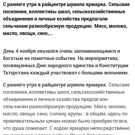
С раннего утра в райцентре шумела ярмарка. Сельские
поселения, коллективы школ, сельскохозяйственные
объединения и личные хозяйства предлагали
сельчанам разнообразную продукцию. Мясо, молоко,
масло, овощи, сено,...
День 4 ноября оказался очень запоминающимся и
богатым на памятные события. На мероприятиях,
посвященных Дню народного единства и Конституции
Татарстана каждый участвовал с большим желанием.
С раннего утра в райцентре шумела ярмарка.
Сельские
поселения, коллективы школ, сельскохозяйственные
объединения и личные хозяйства предлагали
сельчанам разнообразную продукцию. Мясо, молоко,
масло, овощи, сено, солому, крупы - в общем, здесь по
привлекательным ценам можно было приобрести все,
что душа пожелает. С ходом ярмарки непосредственно