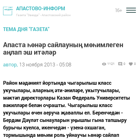
АПАСТОВО-ИНФОРМ
16+
Газета "Звезда" - Апастовский район
ТЕМА ДНЯ "ГАЗЕТА"
Апаста һөнәр сайлауның мөһимлеген
аңлап эш итәләр
автор,
13 ноября 2013 - 05:08
1121
0
0
Район мәдәният йортында чыгарылыш класс
укучылары, аларның әти-әниләре, укытучылары,
мәктәп директорлары Казан Федераль Университеты
вәкилләре белән очрашты. Чыгарылыш класс
укучылары өчен аеруча җаваплы ел. Беренчедән -
Бердәм Дәүләт сынауларын уңышлы гына тапшыру
бурычы куелса, икенчедән - үзенә охшаган,
тормышында мөһим роль уйнаучы һөнәр сайлап