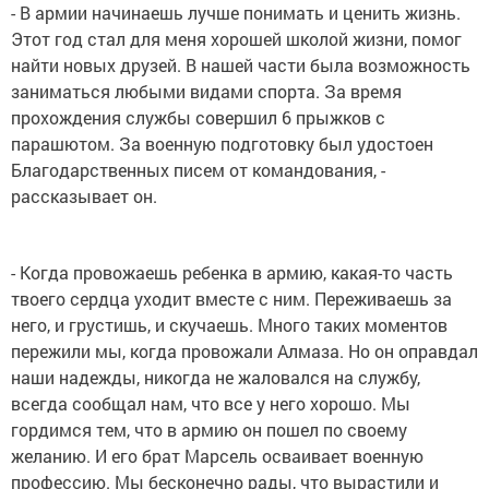
- В армии начинаешь лучше понимать и ценить жизнь.
Этот год стал для меня хорошей школой жизни, помог
найти новых друзей. В нашей части была возможность
заниматься любыми видами спорта. За время
прохождения службы совершил 6 прыжков с
парашютом. За военную подготовку был удостоен
Благодарственных писем от командования, -
рассказывает он.
- Когда провожаешь ребенка в армию, какая-то часть
твоего сердца уходит вместе с ним. Переживаешь за
него, и грустишь, и скучаешь. Много таких моментов
пережили мы, когда провожали Алмаза. Но он оправдал
наши надежды, никогда не жаловался на службу,
всегда сообщал нам, что все у него хорошо. Мы
гордимся тем, что в армию он пошел по своему
желанию. И его брат Марсель осваивает военную
профессию. Мы бесконечно рады, что вырастили и