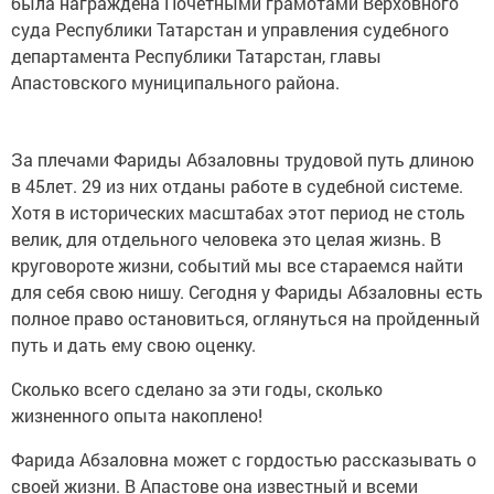
была награждена Почетными грамотами Верховного
суда Республики Татарстан и управления судебного
департамента Республики Татарстан, главы
Апастовского муниципального района.
За плечами Фариды Абзаловны трудовой путь длиною
в 45лет. 29 из них отданы работе в судебной системе.
Хотя в исторических масштабах этот период не столь
велик, для отдельного человека это целая жизнь. В
круговороте жизни, событий мы все стараемся найти
для себя свою нишу. Сегодня у Фариды Абзаловны есть
полное право остановиться, оглянуться на пройденный
путь и дать ему свою оценку.
Сколько всего сделано за эти годы, сколько
жизненного опыта накоплено!
Фарида Абзаловна может с гордостью рассказывать о
своей жизни. В Апастове она известный и всеми