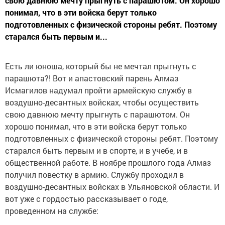
свою давнюю мечту прыгнуть с парашютом. Он хорошо
понимал, что в эти войска берут только
подготовленных с физической стороны ребят. Поэтому
старался быть первым и...
Есть ли юноша, который бы не мечтал прыгнуть с
парашюта?! Вот и апастовский парень Алмаз
Исмагилов надумал пройти армейскую службу в
воздушно-десантных войсках, чтобы осуществить
свою давнюю мечту прыгнуть с парашютом. Он
хорошо понимал, что в эти войска берут только
подготовленных с физической стороны ребят. Поэтому
старался быть первым и в спорте, и в учебе, и в
общественной работе. В ноябре прошлого года Алмаз
получил повестку в армию. Службу проходил в
воздушно-десантных войсках в Ульяновской области. И
вот уже с гордостью рассказывает о годе,
проведенном на службе: