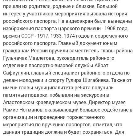
пришли их родители, родные и близкие. Большой
интерес у участников мероприятия вызвала история
российского паспорта. На видеоэкран были выведены
изображения паспорта царского времени - 1908 года,
времен СССР - 1917, 1933, 1974 годов и современного
российского паспорта. Главный документ юным
гражданам России вручили заместитель главы района
Гульчачак Мавлетова, руководитель районного
отделения паспортно-визовой службы Айрат
Сафиуллин, главный специалист районного отдела по
делам молодежи и спорту Гулира Шигабиева. Также от
имени главы муниципалитета ребята получили
памятные подарки, побывали на экскурсии в
Апастовском краеведческом музее. Директор музея
Рамис Ногманов, оказывающий большое содействие в
организации и проведении торжественного
мероприятия по вручению паспортов, отметил, что
данная традиция должна и будет сохраняться. Для