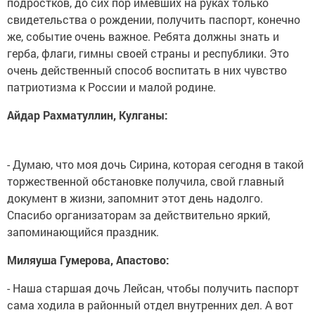
подростков, до сих пор имевших на руках только
свидетельства о рождении, получить паспорт, конечно
же, событие очень важное. Ребята должны знать и
герба, флаги, гимны своей страны и республики. Это
очень действенный способ воспитать в них чувство
патриотизма к России и малой родине.
Айдар Рахматуллин, Кулганы:
- Думаю, что моя дочь Сирина, которая сегодня в такой
торжественной обстановке получила, свой главный
документ в жизни, запомнит этот день надолго.
Спасибо организаторам за действительно яркий,
запоминающийся праздник.
Миляуша Гумерова, Апастово:
- Наша старшая дочь Лейсан, чтобы получить паспорт
сама ходила в районный отдел внутренних дел. А вот