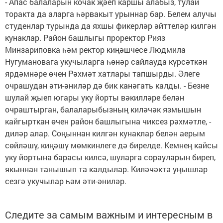
- Апас балаларын кочак җәеп каршы алабыз, тулай
торакта да аларга һәрвакыт урыннар бар. Белем алучы
студенлар турында да яхшы фикерләр әйттеләр килгән
кунаклар. Район башлыгы проректор Рияз
Минзариповка һәм ректор киңәшчесе Людмила
Нугумановага укучыларга һөнәр сайлауда күрсәткән
ярдәмнәре өчен Рәхмәт хатлары тапшырды. Әлеге
очрашудан әти-әниләр дә бик канәгать калды. - Безне
шулай җыеп югары уку йорты вәкилләре белән
очраштырган, балаларыбызның киләчәк язмышын
кайгырткан өчен район башлыгына чиксез рәхмәтле, -
диләр алар. Соңыннан килгән кунаклар белән аерым
сөйләшү, киңәшү мөмкинлеге дә бирелде. Кемнең кайсы
уку йортына барасы килсә, шуларга сорауларын биреп,
якыннан танышып та калдылар. Киләчәктә уңышлар
сезгә укучылар һәм әти-әниләр.
Следите за самым важным и интересным в