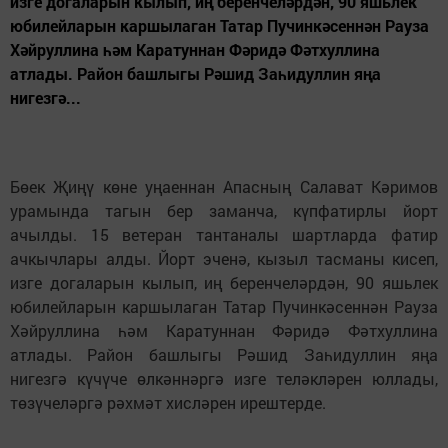
изге догаларын кылып, иң беренчеләрдән, 90 яшьлек
юбилейларын каршылаган Татар Пучинкәсеннән Рауза
Хәйруллина һәм Каратуннан Фәридә Фәтхуллина
атлады. Район башлыгы Рәшид Заһидуллин яңа
нигезгә...
Бөек Җиңү көне уңаеннан Апасның Салават Кәримов
урамында тагын бер заманча, күпфатирлы йорт
ачылды. 15 ветеран тантаналы шартларда фатир
ачкычлары алды. Йорт эченә, кызыл тасманы кисеп,
изге догаларын кылып, иң беренчеләрдән, 90 яшьлек
юбилейларын каршылаган Татар Пучинкәсеннән Рауза
Хәйруллина һәм Каратуннан Фәридә Фәтхуллина
атлады. Район башлыгы Рәшид Заһидуллин яңа
нигезгә күчүче өлкәннәргә изге теләкләрен юллады,
төзүчеләргә рәхмәт хисләрен ирештерде.