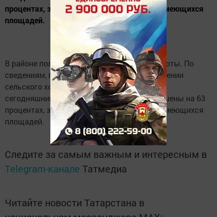
процентах, зерновые на 91 проценте всех имеющихся
площадей.
В районе полным ходом идут посевные работы. По
сведениям, полученным в районном управлении
сельского хозяйства и продовольствия, на
сегодняшний день посевные работы завершены на 63
процентах, зерновые на 91 проценте всех имеющихся
площадей.
Следите за самым важным и интересным в
Telegram-канале
Татмедиа
Читайте новости Татарстана в