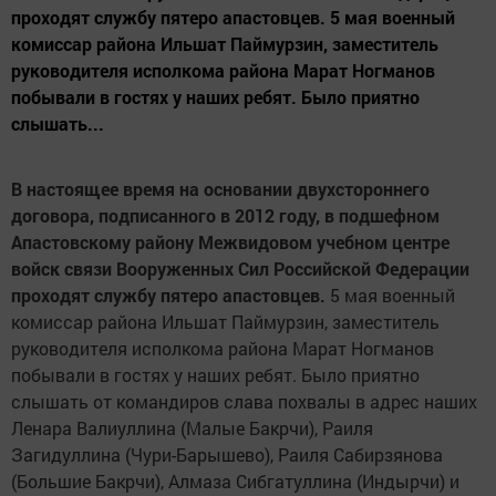
проходят службу пятеро апастовцев. 5 мая военный
комиссар района Ильшат Паймурзин, заместитель
руководителя исполкома района Марат Ногманов
побывали в гостях у наших ребят. Было приятно
слышать...
В настоящее время на основании двухстороннего
договора, подписанного в 2012 году, в подшефном
Апастовскому району Межвидовом учебном центре
войск связи Вооруженных Сил Российской Федерации
проходят службу пятеро апастовцев.
5 мая военный
комиссар района Ильшат Паймурзин, заместитель
руководителя исполкома района Марат Ногманов
побывали в гостях у наших ребят. Было приятно
слышать от командиров слава похвалы в адрес наших
Ленара Валиуллина (Малые Бакрчи), Раиля
Загидуллина (Чури-Барышево), Раиля Сабирзянова
(Большие Бакрчи), Алмаза Сибгатуллина (Индырчи) и