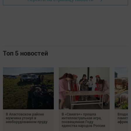
Топ 5 новостей
В Апастовском районе
В «Свияге+» прошла
Владель
мужчина утонул в
интеллектуальная игра,
памятка
необорудованном пруду
посвященная Году
африка
единства народов России