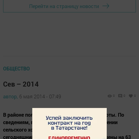
Перейти на страницу новости
ОБЩЕСТВО
Сев – 2014
автор,
6 мая 2014 - 07:49
0
0
0
В районе полным ходом идут посевные работы. По
сведениям, полученным в районном управлении
сельского хозяйства и продовольствия, на
сегодняшний день посевные работы завершены на 63