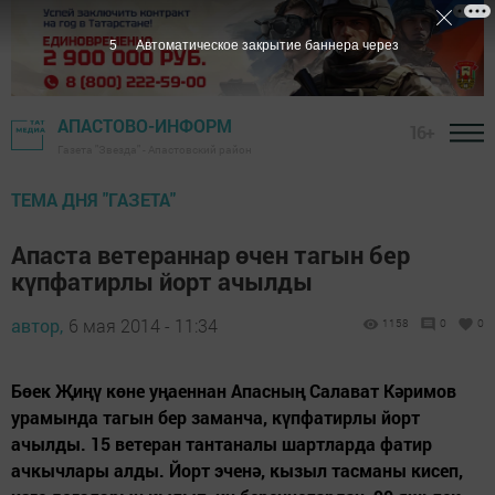
4
Автоматическое закрытие баннера через
АПАСТОВО-ИНФОРМ
16+
Газета "Звезда" - Апастовский район
ТЕМА ДНЯ "ГАЗЕТА"
Апаста ветераннар өчен тагын бер
күпфатирлы йорт ачылды
автор,
6 мая 2014 - 11:34
1158
0
0
Бөек Җиңү көне уңаеннан Апасның Салават Кәримов
урамында тагын бер заманча, күпфатирлы йорт
ачылды. 15 ветеран тантаналы шартларда фатир
ачкычлары алды. Йорт эченә, кызыл тасманы кисеп,