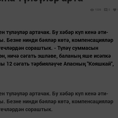
1039
0
н түләүләр артачак. Бу хәбәр күп кенә әти-
. Безне нинди бәяләр көтә, компенсацияләр
лгечләрдән сораштык. - Түләү суммасын
өн, ничә сәгать эшләве, баланың яше исәпкә
ны 12 сәгать тәрбияләүче Апасның "Кояшкай",
н түләүләр артачак. Бу хәбәр күп кенә әти-
. Безне нинди бәяләр көтә, компенсацияләр
лгечләрдән сораштык.