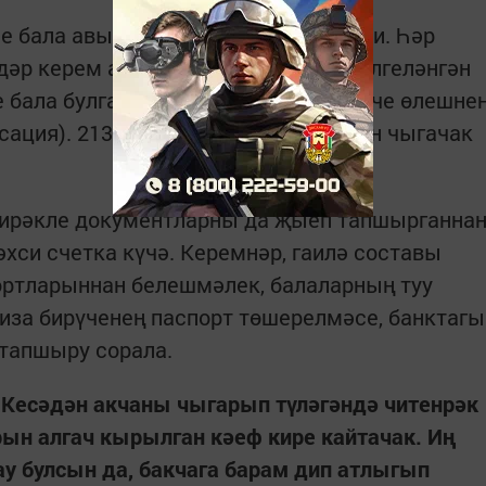
че бала авыл балалар бакчасына йөри. Һәр
дәр керем ала. 2138 (1 январьдан билгеләнгән
нче бала булган өчен компенсацияләнүче өлешне
сация). 2138-833= 1305 сум (гаиләдән чыгачак
ирәкле документларны да җыеп тапшырганна
хси счетка күчә. Керемнәр, гаилә составы
ортларыннан белешмәлек, балаларның туу
иза бирүченең паспорт төшерелмәсе, банктагы
 тапшыру сорала.
 Кесәдән акчаны чыгарып түләгәндә читенрәк
рын алгач кырылган кәеф кире кайтачак. Иң
у булсын да, бакчага барам дип атлыгып