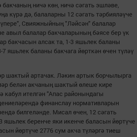
 бакчаның ничә көн, ничә сәгать эшләве,
ңа күрә дә, балаларны 12 сәгать тәрбияләүче
күпере", Свияжныйның "Ләйсән" балалар
че авыл балалар бакчаларының бәясе бер үк
ар бакчасын алсак та, 1-3 яшьлек баланы
3-7 яшьлек баланы бакчага йөрткән өчен түләү
әр шактый артачак. Ләкин артык борчылырга
ләр белән акчаның шактый өлеше кире
дә кабул ителгән "Апас районындагы
дениеләрендә финанслау нормативларын
ендә билгеләнде. Мисал өчен, 12 сәгать
3 яшьлек беренче яки икенче баласын йөртүче
ласын йөртүче 2776 сум акча түләргә тиеш