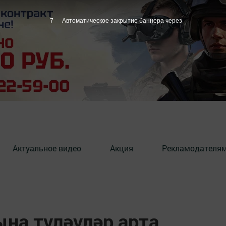
6
Автоматическое закрытие баннера через
Актуальное видео
Акция
Рекламодателя
на түләүләр арта