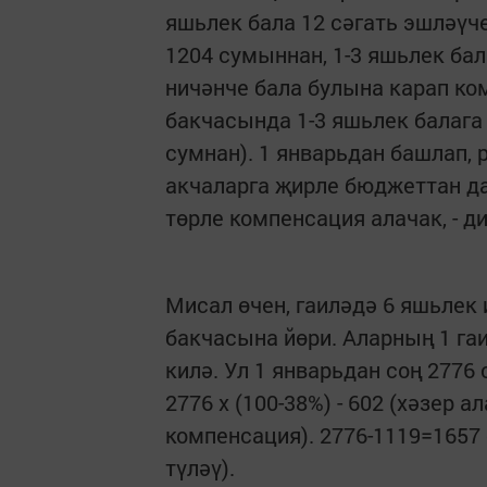
яшьлек бала 12 сәгать эшләүч
1204 сумыннан, 1-3 яшьлек ба
ничәнче бала булына карап ком
бакчасында 1-3 яшьлек балага -
сумнан). 1 январьдан башлап,
акчаларга җирле бюджеттан да
төрле компенсация алачак, - ди
Мисал өчен, гаиләдә 6 яшьлек 
бакчасына йөри. Аларның 1 га
килә. Ул 1 январьдан соң 2776
2776 х (100-38%) - 602 (хәзер 
компенсация). 2776-1119=1657
түләү).