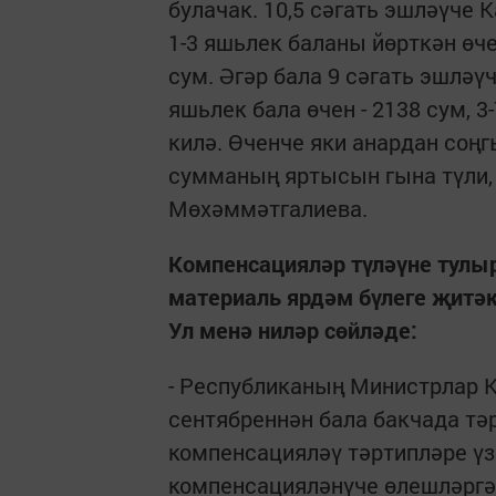
булачак. 10,5 сәгать эшләүче 
1-3 яшьлек баланы йөрткән өчен
сум. Әгәр бала 9 сәгать эшләү
яшьлек бала өчен - 2138 сум, 3
килә. Өченче яки анардан соңг
сумманың яртысын гына түли, 
Мөхәммәтгалиева.
Компенсацияләр түләүне тулыр
материаль ярдәм бүлеге җитәк
Ул менә ниләр сөйләде:
- Республиканың Министрлар 
сентябреннән бала бакчада тә
компенсацияләү тәртипләре үзг
компенсацияләнүче өлешләргә 