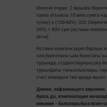
Икенче очрак: 2 яшьлек берен
гаилә әгъзасы 10 мең сумга ка
түләү) х (100-60%) -222 (бере
20%) = 833 сум (өстәмә компен
акча).
Өстәмә компенсация барлык к
соң билгеләнә һәм банктагы шә
турында, студентларның уку й
турындагы таныклыклары, гар
счет номерын тиз арада җыеп
Димәк, хафаланырга кирәкми.
булса да, компенсация акчала
мөһиме - балаларыбыз исән-са