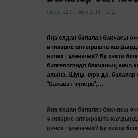
автор,
22 октября 2013 - 07:25
Яңа елдан балалар бакчасы өче
әниләрне аптырашта калдырды
ничек түләнәчәк? Бу хакта бе
билгеләгәндә бакчаның ничә к
алына. Шуңа күрә дә, балалар
"Салават күпере",...
Яңа елдан балалар бакчасы өче
әниләрне аптырашта калдырды
ничек түләнәчәк? Бу хакта бе