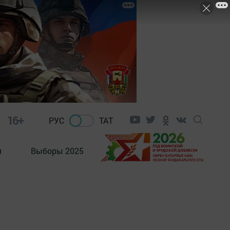
16+
РУС
ТАТ
м
Выборы 2025