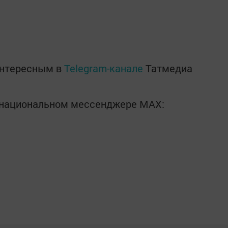
интересным в
Telegram-канале
Татмедиа
в национальном мессенджере MАХ: