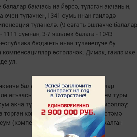
е балалар бакчасына йөрсә, түләгән акчаның
ла өчен түләүнең 1341 сумыннан гаиләдә
пенсация түләнелә. (9 сәгать эшләүче балала
 1111 сумнан, 3-7 яшьлек балага - 1043
 республика бюджетыннан түләнелүче бу
 компенсацияләр өстәләчәк. Димәк, гаилә ике
де ул.
икенче бала 12 сәгать эшләүче балалар
илә әгъзасына 10 меңгә кадәрле керем туры
 сум акча түләячәк. Формула буенча исәпләү:
ала торган компенсация) = 1119 сум (өстәмә
 сум (компенсацияләр алганнан соң калган