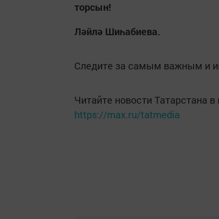
торсын!
Ләйлә Шиһабиева.
Следите за самым важным и 
Читайте новости Татарстана 
https://max.ru/tatmedia