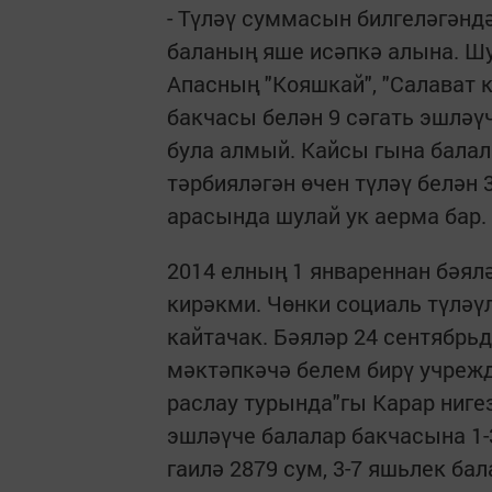
- Түләү суммасын билгеләгәндә
баланың яше исәпкә алына. Шу
Апасның "Кояшкай", "Салават 
бакчасы белән 9 сәгать эшләү
була алмый. Кайсы гына балал
тәрбияләгән өчен түләү белән 
арасында шулай ук аерма бар.
2014 елның 1 январеннан бәял
кирәкми. Чөнки социаль түләү
кайтачак. Бәяләр 24 сентябрь
мәктәпкәчә белем бирү учреж
раслау турында"гы Карар нигез
эшләүче балалар бакчасына 1-
гаилә 2879 сум, 3-7 яшьлек ба