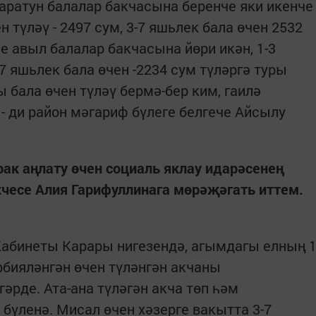
Каратун балалар бакчасына беренче яки икенче
 түләү - 2497 сум, 3-7 яшьлек бала өчен 2532
че авыл балалар бакчасына йөри икән, 1-3
-7 яшьлек бала өчен -2234 сум түләргә туры
ы бала өчен түләү бермә-бер ким, гаилә
- ди район мәгариф бүлеге белгече Айсылу
ак аңлату өчен социаль яклау идарәсенең
чесе Алия Гарифуллинага мөрәҗәгать иттем.
Кабинеты Карары нигезендә, агымдагы елның 
рбияләнгән өчен түләнгән акчаны
әрде. Ата-ана түләгән акча төп һәм
бүленә. Мисал өчен хәзерге вакытта 3-7