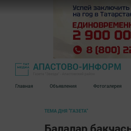
АПАСТОВО-ИНФОРМ
Газета "Звезда" - Апастовский район
Главная
Объявления
Фотогалерея
ТЕМА ДНЯ "ГАЗЕТА"
Балалар бакчасы