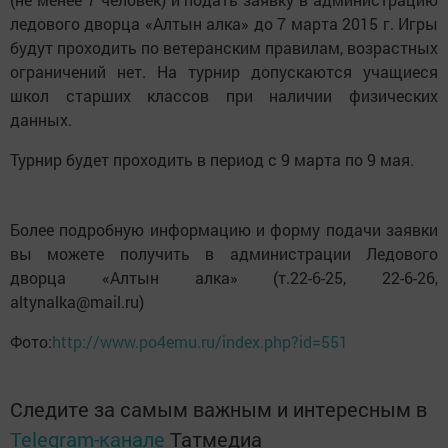
ледового дворца «Алтын алка» до 7 марта 2015 г. Игры
будут проходить по ветеранским правилам, возрастных
ограничений нет. На турнир допускаются учащиеся
школ старших классов при наличии физических
данных.
Турнир будет проходить в период с 9 марта по 9 мая.
Более подробную информацию и форму подачи заявки
вы можете получить в администрации Ледового
дворца «Алтын алка» (т.22-6-25, 22-6-26,
altynalka@mail.ru)
Фото:
http://www.po4emu.ru/index.php?id=551
Следите за самым важным и интересным в
Telegram-канале
Татмедиа