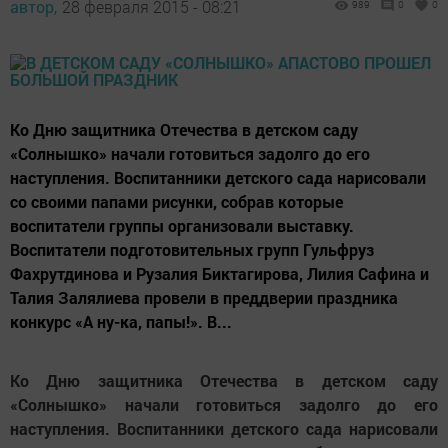
автор,
28 февраля 2015 - 08:21
989
0
0
Ко Дню защитника Отечества в детском саду
«Солнышко» начали готовиться задолго до его
наступления. Воспитанники детского сада нарисовали
со своими папами рисунки, собрав которые
воспитатели группы организовали выставку.
Воспитатели подготовительных групп Гульфруз
Фахрутдинова и Рузалия Биктагирова, Лилия Сафина и
Талия Залялиева провели в преддверии праздника
конкурс «А ну-ка, папы!». В...
Ко Дню защитника Отечества в детском саду
«Солнышко» начали готовиться задолго до его
наступления. Воспитанники детского сада нарисовали