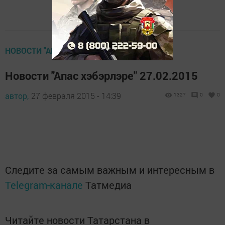
НОВОСТИ "АПАС ХЭБЭРЛЭРЕ"
Новости "Апас хэбэрлэре" 27.02.2015
автор,
27 февраля 2015 - 14:39
1327
0
0
Следите за самым важным и интересным в
Telegram-канале
Татмедиа
Читайте новости Татарстана в