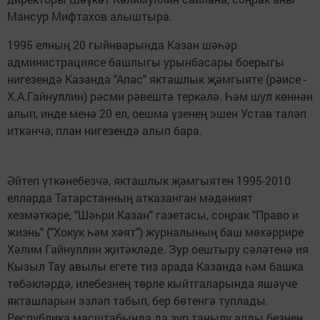
Мансур Мифтахов алыштыра.
1995 елның 20 гыйнварында Казан шәһәр
администрациясе башлыгы урынбасары боерыгы
нигезендә Казанда "Апас" якташлык җәмгыяте (рәисе -
Х.А.Гайнуллин) рәсми рәвештә теркәлә. Һәм шул көннән
алып, инде менә 20 ел, оешма үзенең эшен Устав таләп
иткәнчә, план нигезендә алып бара.
Әйтеп үткәнебезчә, якташлык җәмгыятен 1995-2010
елларда Татарстанның атказанган мәдәният
хезмәткәре, "Шәһри Казан" газетасы, соңрак "Право и
жизнь" ("Хокук һәм хәят") журналының баш мөхәррире
Хәлим Гайнуллин җитәкләде. Зур оештыру сәләтенә ия
Кызыл Тау авылы егете тиз арада Казанда һәм башка
төбәкләрдә, илебезнең төрле кыйтгаларында яшәүче
якташларын эзләп табып, бер бөтенгә туплады.
Республика масштабында да зур танылу алды безнең