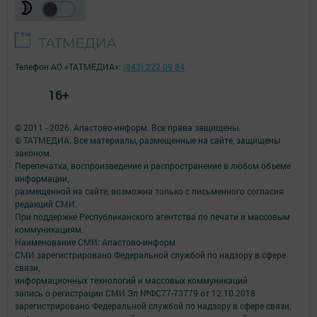
Телефон АО «ТАТМЕДИА»:
(843) 222 09 84
16+
© 2011 - 2026. Апастово-информ. Все права защищены.
© ТАТМЕДИА. Все материалы, размещенные на сайте, защищены
законом.
Перепечатка, воспроизведение и распространение в любом объеме
информации,
размещенной на сайте, возможна только с письменного согласия
редакций СМИ.
При поддержке Республиканского агентства по печати и массовым
коммуникациям.
Наименование СМИ: Апастово-информ
СМИ зарегистрировано Федеральной службой по надзору в сфере
связи,
информационных технологий и массовых коммуникаций
запись о регистрации СМИ Эл №ФС77-73779 от 12.10.2018
зарегистрировано Федеральной службой по надзору в сфере связи,