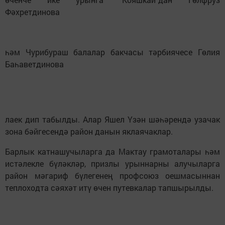
Фәхретдинова
һәм Чурибураш балалар бакчасы тәрбиячесе Гөлия
Баһаветдинова
лаек дип табылды. Алар Яшел Үзән шәһәрендә узачак
зона бәйгесендә район данын яклаячаклар.
Барлык катнашучыларга да Мактау грамоталары һәм
истәлекле бүләкләр, призлы урыннарны алучыларга
район мәгариф бүлегенең профсоюз оешмасыннан
теплоходта сәяхәт итү өчен путевкалар тапшырылды.