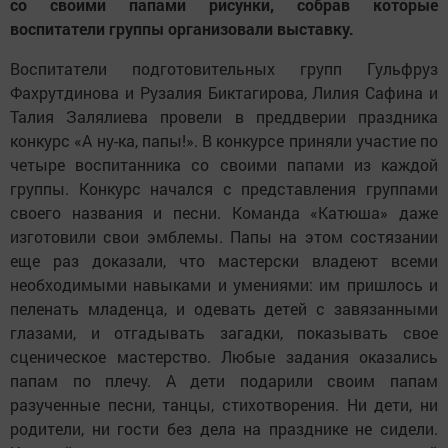
со своими папами рисунки, собрав которые
воспитатели группы организовали выставку.
Воспитатели подготовительных групп Гульфруз
Фахрутдинова и Рузалия Биктагирова, Лилия Сафина и
Талия Залялиева провели в преддверии праздника
конкурс «А ну-ка, папы!». В конкурсе приняли участие по
четыре воспитанника со своими папами из каждой
группы. Конкурс начался с представления группами
своего названия и песни. Команда «Катюша» даже
изготовили свои эмблемы. Папы на этом состязании
еще раз доказали, что мастерски владеют всеми
необходимыми навыками и умениями: им пришлось и
пеленать младенца, и одевать детей с завязанными
глазами, и отгадывать загадки, показывать свое
сценическое мастерство. Любые задания оказались
папам по плечу. А дети подарили своим папам
разученные песни, танцы, стихотворения. Ни дети, ни
родители, ни гости без дела на празднике не сидели.