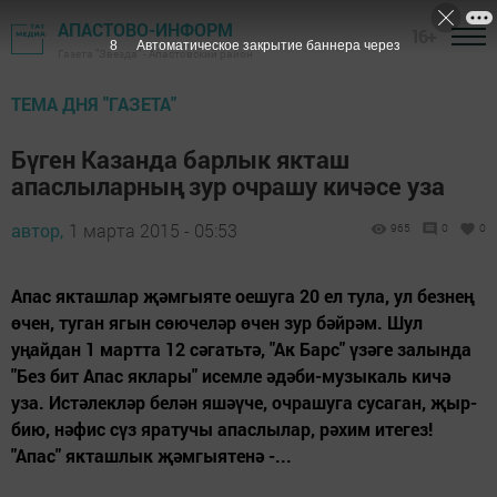
АПАСТОВО-ИНФОРМ
16+
7
Автоматическое закрытие баннера через
Газета "Звезда" - Апастовский район
ТЕМА ДНЯ "ГАЗЕТА"
Бүген Казанда барлык якташ
апаслыларның зур очрашу кичәсе уза
автор,
1 марта 2015 - 05:53
965
0
0
Апас якташлар җәмгыяте оешуга 20 ел тула, ул безнең
өчен, туган ягын сөючеләр өчен зур бәйрәм. Шул
уңайдан 1 мартта 12 сәгатьтә, "Ак Барс" үзәге залында
"Без бит Апас яклары" исемле әдәби-музыкаль кичә
уза. Истәлекләр белән яшәүче, очрашуга сусаган, җыр-
бию, нәфис сүз яратучы апаслылар, рәхим итегез!
"Апас" якташлык җәмгыятенә -...