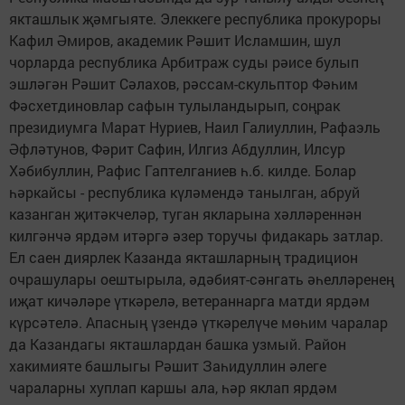
якташлык җәмгыяте. Элеккеге республика прокуроры
Кафил Әмиров, академик Рәшит Исламшин, шул
чорларда республика Арбитраж суды рәисе булып
эшләгән Рәшит Сәлахов, рәссам-скульптор Фәһим
Фәсхетдиновлар сафын тулыландырып, соңрак
президиумга Марат Нуриев, Наил Галиуллин, Рафаэль
Әфләтунов, Фәрит Сафин, Илгиз Абдуллин, Илсур
Хәбибуллин, Рафис Гаптелганиев һ.б. килде. Болар
һәркайсы - республика күләмендә танылган, абруй
казанган җитәкчеләр, туган якларына хәлләреннән
килгәнчә ярдәм итәргә әзер торучы фидакарь затлар.
Ел саен диярлек Казанда якташларның традицион
очрашулары оештырыла, әдәбият-сәнгать әһелләренең
иҗат кичәләре үткәрелә, ветераннарга матди ярдәм
күрсәтелә. Апасның үзендә үткәрелүче мөһим чаралар
да Казандагы якташлардан башка узмый. Район
хакимияте башлыгы Рәшит Заһидуллин әлеге
чараларны хуплап каршы ала, һәр яклап ярдәм