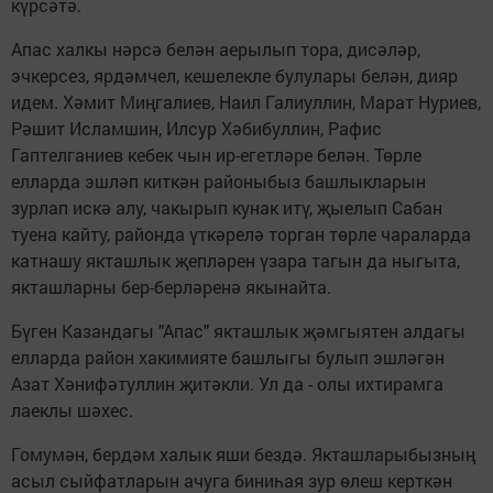
күрсәтә.
Апас халкы нәрсә белән аерылып тора, дисәләр,
эчкерсез, ярдәмчел, кешелекле булулары белән, дияр
идем. Хәмит Миңгалиев, Наил Галиуллин, Марат Нуриев,
Рәшит Исламшин, Илсур Хәбибуллин, Рафис
Гаптелганиев кебек чын ир-егетләре белән. Төрле
елларда эшләп киткән районыбыз башлыкларын
зурлап искә алу, чакырып кунак итү, җыелып Сабан
туена кайту, районда үткәрелә торган төрле чараларда
катнашу якташлык җепләрен үзара тагын да ныгыта,
якташларны бер-берләренә якынайта.
Бүген Казандагы "Апас" якташлык җәмгыятен алдагы
елларда район хакимияте башлыгы булып эшләгән
Азат Хәнифәтуллин җитәкли. Ул да - олы ихтирамга
лаеклы шәхес.
Гомумән, бердәм халык яши бездә. Якташларыбызның
асыл сыйфатларын ачуга биниһая зур өлеш керткән