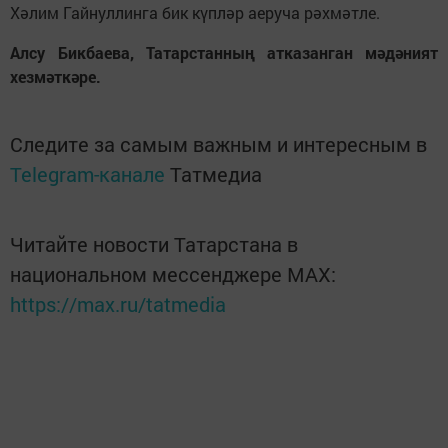
Хәлим Гайнуллинга бик күпләр аеруча рәхмәтле.
Алсу Бикбаева, Татарстанның атказанган мәдәният
хезмәткәре.
Следите за самым важным и интересным в
Telegram-канале
Татмедиа
Читайте новости Татарстана в
национальном мессенджере MАХ:
https://max.ru/tatmedia