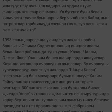
яшәтү-үстерү өчен хәл кадәренчә ярдәм итүче
фидакарь кешеләр оешмасы. Ул бүгенге буын белән
киләчәктә туачак буыннарны бер чылбырга бәйли, чын
патриотлар тәрбияләүдә үзеннән гаять зур өлеш кертә.
Һәм кертәчәк тә!"
1993 елның апрелендә үк инде ул чактагы район
башлыгы Әгъләм Садретдиновның инициативасы
белән Апас районында туып-үскән, Казан, Чаллы,
Әлмәт, Яшел Үзән һәм башка шәһәрләрдә яшәүчеләр
Казанда якташлар очрашуына җыелалар. Бу очрашуны
күренекле журналист, ул чакларда "Шәһри Казан"
газетасының баш мөхәррире булып эшләүче Хәлим
Гайнуллин җитәкчелегендәге инициатив төркем
оештыра. 300ләп кеше катнашкан бу җырлы-биюле
җыенда "Апас" якташлык җәмгыятен оештыру турында
карар бертавыштан хуплана, һәм җәмгыятьнең беренче
президенты итеп Аракчинодагы мех фабрикасы
директоры Шәүкәт Кәлимуллин сайлана, соңрак аны