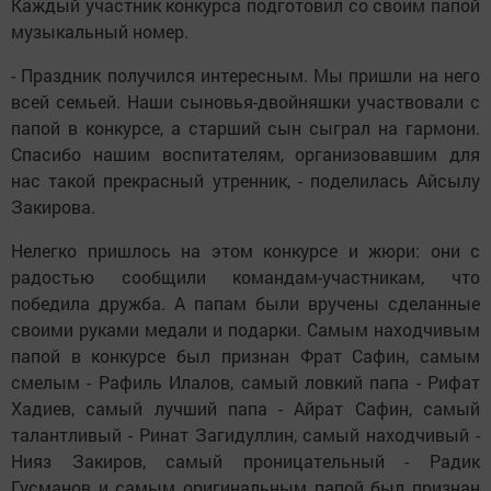
Каждый участник конкурса подготовил со своим папой
музыкальный номер.
- Праздник получился интересным. Мы пришли на него
всей семьей. Наши сыновья-двойняшки участвовали с
папой в конкурсе, а старший сын сыграл на гармони.
Спасибо нашим воспитателям, организовавшим для
нас такой прекрасный утренник, - поделилась Айсылу
Закирова.
Нелегко пришлось на этом конкурсе и жюри: они с
радостью сообщили командам-участникам, что
победила дружба. А папам были вручены сделанные
своими руками медали и подарки. Самым находчивым
папой в конкурсе был признан Фрат Сафин, самым
смелым - Рафиль Илалов, самый ловкий папа - Рифат
Хадиев, самый лучший папа - Айрат Сафин, самый
талантливый - Ринат Загидуллин, самый находчивый -
Нияз Закиров, самый проницательный - Радик
Гусманов и самым оригинальным папой был признан