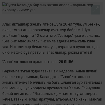
Апас якташлар җәмгыяте оешуга 20 ел тула, ул безнең
өчен, туган ягын сөючеләр өчен зур бәйрәм. Шул
уңайдан 1 мартта 12 сәгатьтә, "Ак Барс" үзәге залында
"Без бит Апас яклары" исемле әдәби-музыкаль кичә
уза. Истәлекләр белән яшәүче, очрашуга сусаган, җыр-
бию, нәфис сүз яратучы апаслылар, рәхим итегез!
"Апас" якташлык җәмгыятенә
- 20 ЯШ
Ь!
Һәркемгә туган җире газиз һәм кадерле. Аның шулай
икәнлеген дәлилләп, Казандагы "Апас" якташлык
җәмгыятенең 15 еллыгына багышланган зур тантанада
оешманың шул чордагы президенты Хәлим Гайнуллин
болай дигән иде: "Якташлык җәмгыяте - туган җирен,
кече Ватанын ихлас яратучы, ата-бабалар каны, маңгай
тире тамган изге төбәккә һәрвакыт тартылучы, аны