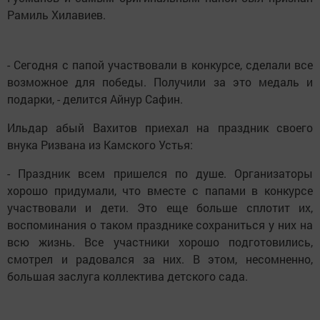
Рамиль Хилавиев.
- Сегодня с папой участвовали в конкурсе, сделали все
возможное для победы. Получили за это медаль и
подарки, - делится Айнур Сафин.
Ильдар абый Вахитов приехал на праздник своего
внука Ризвана из Камского Устья:
- Праздник всем пришелся по душе. Организаторы
хорошо придумали, что вместе с папами в конкурсе
участвовали и дети. Это еще больше сплотит их,
воспоминания о таком празднике сохраниться у них на
всю жизнь. Все участники хорошо подготовились,
смотрел и радовался за них. В этом, несомненно,
большая заслуга коллектива детского сада.