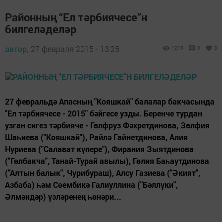
Районның “Ел тәрбиячесе”н
билгеләделәр
автор,
27 февраля 2015 - 13:25
1210
0
0
27 февральдә Апасның "Кояшкай" балалар бакчасында
"Ел тәрбиячесе - 2015" бәйгесе узды. Беренче турдан
узган сигез тәрбияче - Гөлфруз Фәхретдинова, Зөлфия
Шаһиева ("Кояшкай"), Райлә Гайнетдинова, Алия
Нуриева ("Салават күпере"), Фирания Зыятдинова
("Гөлбакча", Танай-Турай авылы), Гөлия Баһаутдинова
("Алтын балык", Чурибураш), Алсу Газиева ("Әкият",
Азбаба) һәм Сөембикә Галиуллина ("Бәллүки",
Әлмәндәр) үзләренең һөнәри...