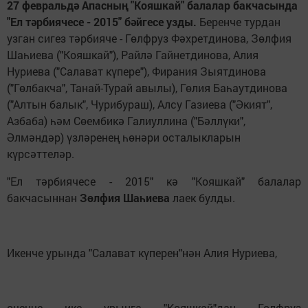
27 февральдә Апасның "Кояшкай" балалар бакчасында
"Ел тәрбиячесе - 2015" бәйгесе узды.
Беренче турдан
узган сигез тәрбияче - Гөлфруз Фәхретдинова, Зөлфия
Шаһиева ("Кояшкай"), Райлә Гайнетдинова, Алия
Нуриева ("Салават күпере"), Фирания Зыятдинова
("Гөлбакча", Танай-Турай авылы), Гөлия Баһаутдинова
("Алтын балык", Чурибураш), Алсу Газиева ("Әкият",
Азбаба) һәм Сөембикә Галиуллина ("Бәллүки",
Әлмәндәр) үзләренең һөнәри осталыкларын
күрсәттеләр.
"Ел тәрбиячесе - 2015" кә "Кояшкай" балалар
бакчасыннан
Зөлфия
Шаһиева
лаек булды.
Икенче урында "Салават күперен"нән Алия Нуриева,
өченче ике урынга "Кояшкай"дан Гөлфруз