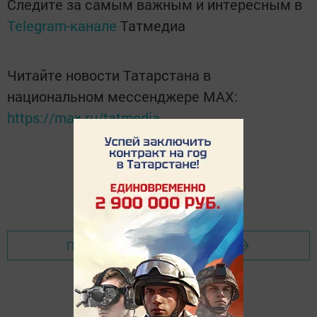
Следите за самым важным и интересным в
Telegram-канале
Татмедиа
Читайте новости Татарстана в
национальном мессенджере MАХ:
https://max.ru/tatmedia
Перейти на страницу новости