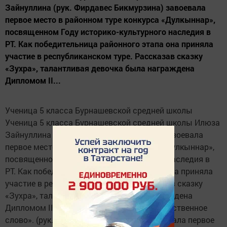
Зайнуллина (рук. Фирдавес Бикмурзина) завоевала
первое место в районном туре конкурса «Дулкыннар»,
посвященном Году историко-культурного наследия в
РТ. Как победительница районного этапа она приняла
участие в республиканском туре. Рассказав сказку
«Зухра», талантливая девочка была награждена
Дипломом II...
Ученица 5 класса Бурнашевской средней школы
Ученица 5 класса Бурнашевской средней школы Илюза
Зайнуллина (рук. Фирдавес Бикмурзина) завоевала
первое место в районном туре конкурса «Дулкыннар»,
посвященном Году историко-культурного наследия в
РТ. Как победительница районного этапа она приняла
участие в республиканском туре. Рассказав сказку
«Зухра», талантливая девочка была награждена
Дипломом II степени в номинации «Художественное
слово». (рук. Фирдавес Бикмурзина) завоевала первое