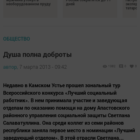
необорудованном пруду
дней
экспеди
татарск
ОБЩЕСТВО
Душа полна доброты
автор,
7 марта 2013 - 09:42
1382
0
0
Недавно в Камском Устье прошел зональный тур
Всероссийского конкурса «Лучший социальный
работник». В нем принимала участие и заведующая
отделам по оказанию помощи на дому Апастовского
районного управления социальной защиты Светлана
Салаватуллина. Она среди коллег из семи районов
республики заняла первое место в номинации «Лучший
заведующий отделом». В этой отрасли Светлана...