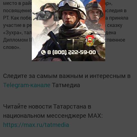
место в районном туре конкурса «Дулкыннар»,
посвященном Году историко-культурного наследия в
РТ. Как победительница районного этапа она приняла
участие в республиканском туре. Рассказав сказку
«Зухра», талантливая девочка была награждена
Дипломом II степени в номинации «Художественное
слово».
Следите за самым важным и интересным в
Telegram-канале
Татмедиа
Читайте новости Татарстана в
национальном мессенджере MАХ:
https://max.ru/tatmedia