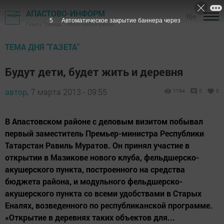
АПАСТОВО-ИНФОРМ
16+
3
Автоматическое закрытие баннера через
Газета "Звезда" - Апастовский район
ТЕМА ДНЯ "ГАЗЕТА"
Будут дети, будет жить и деревня
автор,
7 марта 2013 - 09:55
1164
0
0
В Апастовском районе с деловым визитом побывал
первый заместитель Премьер-министра Республики
Татарстан Равиль Муратов. Он принял участие в
открытии в Мазикове нового клуба, фельдшерско-
акушерского пункта, построенного на средства
бюджета района, и модульного фельдшерско-
акушерского пункта со всеми удобствами в Старых
Еналях, возведенного по республиканской программе.
«Открытие в деревнях таких объектов для...