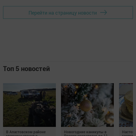
Перейти на страницу новости
Топ 5 новостей
В Апастовском районе
Новогодние каникулы в
Настоя
мужчина утонул в
России сократятся до 11
гастро