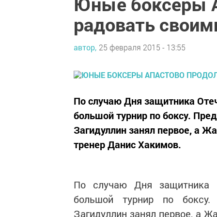
Юные боксеры 
радовать своим
автор,
25 февраля 2015 - 13:55
По случаю Дня защитника Оте
большой турнир по боксу. Пре
Загидуллин занял первое, а Ж
тренер Данис Хакимов.
По случаю Дня защитника 
большой турнир по боксу.
Загидуллин занял первое, а Ж