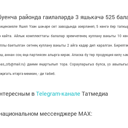
буенча районда гаиләләрдә 3 яшькәчә 525 бал
ицензияле Яшел Үзән шәһәре сөт заводында әзерләнеп, 5 көнгә бер тапкы
 кайта. Айлык комплекттагы балалар эремчегенең куллану вакыты 10 көн
плы баетылган сөтнең куллану вакыты 2 айга кадәр дип каралган. Бирелгә
, аннан соң яңа партиясен алырга кирәк. Апаска бу төр продукция килү һә
as_crb@mail.ru) даими яңартылып тора. Сорауларыгыз булса, үз авылыгы
гать итәргә мөмкин, - ди табиб.
интересным в
Telegram-канале
Татмедиа
в национальном мессенджере MАХ: