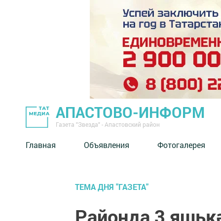
АПАСТОВО-ИНФОРМ
Газета "Звезда" - Апастовский район
Главная
Объявления
Фотогалерея
ТЕМА ДНЯ "ГАЗЕТА"
Районда 3 яшькә