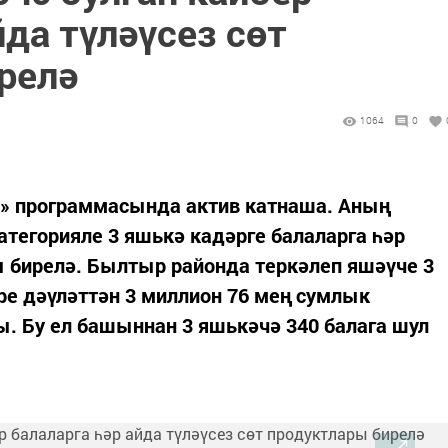
йда түләүсез сөт
релә
1064
0
ч» программасында актив катнаша. Аның
атегорияле 3 яшькә кадәрге балаларга һәр
ы бирелә. Былтыр районда теркәлеп яшәүче 3
ре дәүләттән 3 миллион 76 мең сумлык
ы. Бу ел башыннан 3 яшькәчә 340 балага шул