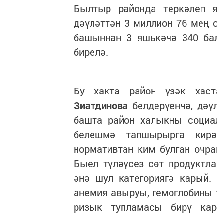
Былтыр районда теркәлеп 
дәүләттән 3 миллион 76 мең 
башыннан 3 яшькәчә 340 бал
бирелә.
Бу хакта район үзәк хас
Зиатдинова
белдерүенчә, дәүл
башта район халыкны социал
белешмә тапшырырга кирә
нормативтан ким булган очрак
Быел түләүсез сөт продуктл
әнә шул категориягә карый.
анемия авыруы, гемоглобины т
ризык тупламасы бирү кар