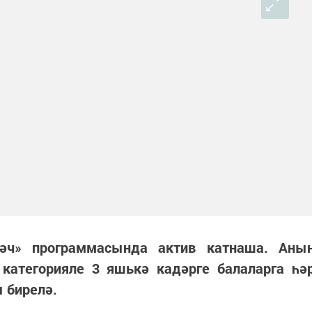
кәч» программасында актив катнаша. Аны
 категорияле 3 яшькә кадәрге балаларга һә
ы бирелә.