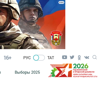
16+
РУС
ТАТ
м
Выборы 2025