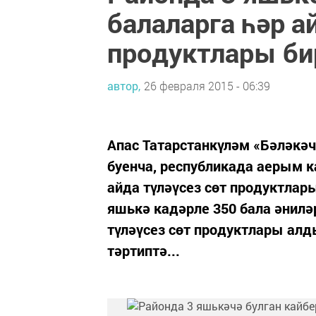
балаларга һәр а
продуктлары би
автор,
26 февраля 2015 - 06:39
Апас Татарстанкүләм «Бәләкә
буенча, республикада аерым к
айда түләүсез сөт продуктлар
яшькә кадәрле 350 бала әнилә
түләүсез сөт продуктлары алд
тәртиптә...