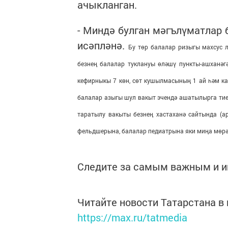
ачыкланган.
- Миндә булган мәгълүматлар 
исәпләнә.
Бу төр балалар ризыгы махсус л
безнең балалар туклануы өләшү пункты-ашханәгә
кефирныкы 7 көн, сөт кушылмасының 1 ай һәм ка
балалар азыгы шул вакыт эчендә ашатылырга тиеш
таратылу вакыты безнең хастаханә сайтында (ap
фельдшерына, балалар педиатрына яки миңа мөрәҗә
Следите за самым важным и 
Читайте новости Татарстана 
https://max.ru/tatmedia