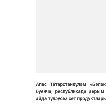
Апас Татарстанкүләм «Бәлә
буенча, республикада аерым
айда түләүсез сөт продуктлар