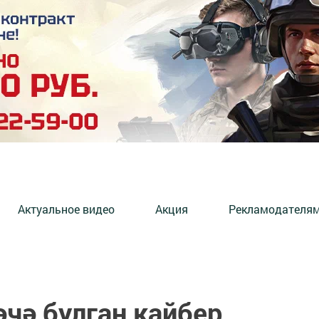
Актуальное видео
Акция
Рекламодателя
чә булган кайбер