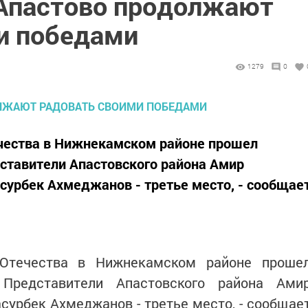
Апастово продолжают
и победами
1279
0
чества в Нижнекамском районе прошел
дставители Апастовского района Амир
асурбек Ахмеджанов - третье место, - сообщае
Отечества в Нижнекамском районе проше
 Представители Апастовского района Ами
асурбек Ахмеджанов - третье место, - сообщае