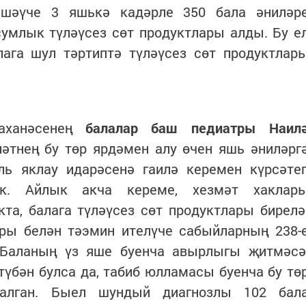
яшәүче 3 яшькә кадәрле 350 бала әниләр
сумлык түләүсез сөт продуктлары алды. Бу е
ага шул тәртиптә түләүсез сөт продуктлар
таханәсенең
балалар баш педиатры
Наил
әтнең бу төр ярдәмен алу өчен яшь әниләрг
ь яклау идарәсенә гаилә керемен күрсәте
к. Айлык акча кереме, хезмәт хаклар
та, балага түләүсез сөт продуктлары бирелә
ары белән тәэмин ителүче сабыйларның 238-
 Баланың үз яше буенча авырлыгы җитмәсә
үбән булса да, табиб юлламасы буенча бу тө
алган. Быел шундый диагнозлы 102 бал