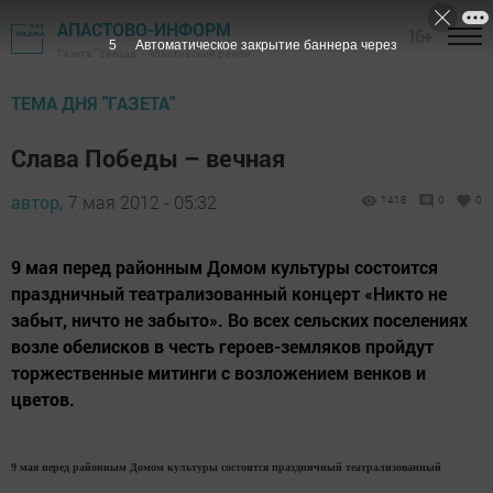
АПАСТОВО-ИНФОРМ
16+
5
Автоматическое закрытие баннера через
Газета "Звезда" - Апастовский район
ТЕМА ДНЯ "ГАЗЕТА"
Слава Победы – вечная
автор,
7 мая 2012 - 05:32
1418
0
0
9 мая перед районным Домом культуры состоится
праздничный театрализованный концерт «Никто не
забыт, ничто не забыто». Во всех сельских поселениях
возле обелисков в честь героев-земляков пройдут
торжественные митинги с возложением венков и
цветов.
9 мая перед районным Домом культуры состоится праздничный театрализованный