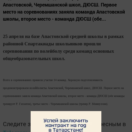
Апастовской, Черемшанской школ, ДЮСШ. Первое
место на соревнованиях заняла команда Апастовской
школы, второе место - команда ДЮСШ (обе...
25 апреля на базе Апастовской средней школы в рамках
районной Спартакиады школьников прошли
соревнования по волейболу среди команд основных
общеобразовательных школ.
Всего в соревнованиях приняли участие 14 команд. Хорошую подготовленность
продемонстрировали волейболисты Апастовской, Черемшанской школ, ДЮСШ. Первое место на
соревнованиях заняла команда Апастовской школы, второе место - команда ДЮСШ (обе команды
тренирует Р. Гиззатов), третье место - Черемшанской школы (тренер Р. Миннуллин).
Следите за самым важным и интересным в