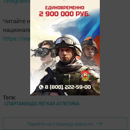
Telegram-канале
Татмедиа
Читайте новости Татарстана в
национальном мессенджере MАХ:
https://max.ru/tatmedia
Теги:
СПАРТАКИАДА ЛЕГКАЯ АТЛЕТИКА
Перейти на страницу новости