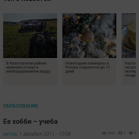
В Апастовском районе
Новогодние каникулы в
Настоя
мужчина утонул в
России сократятся до 11
гастро
необорудованном пруду
дней
экспеди
татарск
ОБРАЗОВАНИЕ
Ее хобби – учеба
автор,
1 декабря 2011 - 10:08
1845
0
0