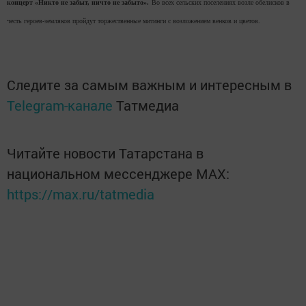
концерт «Никто не забыт, ничто не забыто».
Во всех сельских поселениях возле обелисков в
честь героев-земляков пройдут торжественные митинги с возложением венков и цветов.
Следите за самым важным и интересным в
Telegram-канале
Татмедиа
Читайте новости Татарстана в
национальном мессенджере MАХ:
https://max.ru/tatmedia