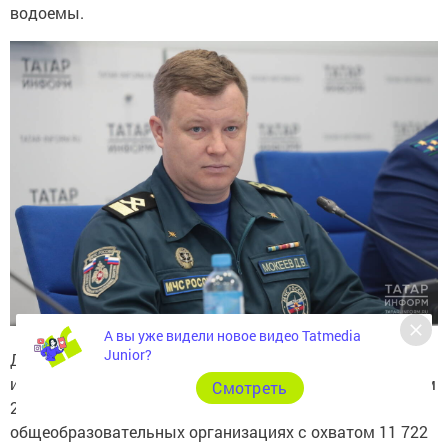
водоемы.
А вы уже видели новое видео Tatmedia
Junior?
Денис Мокеев: «В 2026 году государственными
инспекторами ГИМС проведены 6022 беседы с охватом
Cмотреть
22 613 человек, в том числе 400 занятий в
общеобразовательных организациях с охватом 11 722