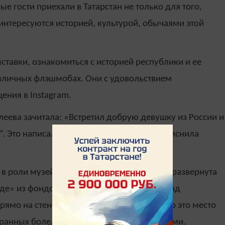
е гости приехали в Татарстан не только для того,
 интересуются историей, культурой, обычаями этой
ставки, ознакомиться с историей республики и ее
различных флэшмобах. Они с удовольствием
ения в Instagram.
леева зачитала: «Встретил добрую девушку из России и
“. Это написал юноша из Колумбии», — пояснила
в роли музейной фан-зоны, где не только развернута
еде» из фондов Президента РТ, кубки команд
рямо на стене транслируются матчи, отчего это место
транных болельщиков, приехавших с семьями.