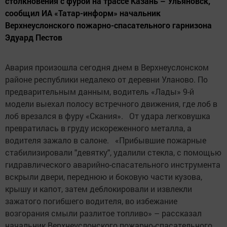
столкновения с фурой на трассе Казань – Ульяновск,
сообщил ИА «Татар-информ» начальник
Верхнеуслонского пожарно-спасательного гарнизона
Эдуард Пестов
Авария произошла сегодня днем в Верхнеуслонском
районе республики недалеко от деревни Уланово. По
предварительным данным, водитель «Лады» 9-й
модели выехал полосу встречного движения, где лоб в
лоб врезался в фуру «Скания». От удара легковушка
превратилась в груду искореженного металла, а
водителя зажало в салоне. «Прибывшие пожарные
стабилизировали "девятку", удалили стекла, с помощью
гидравлического аварийно-спасательного инструмента
вскрыли двери, переднюю и боковую части кузова,
крышу и капот, затем деблокировали и извлекли
зажатого погибшего водителя, во избежание
возгорания смыли разлитое топливо» – рассказал
начальник Верхнеуслонского пожарно-спасательного