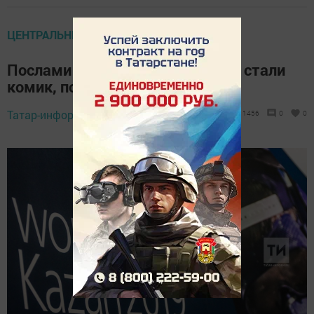
ЦЕНТРАЛЬНЫЕ НОВОСТИ
Послами WorldSkills Kazan 2019 стали
комик, повар и космонавт
Татар-информ,
4 февраля 2019 - 08:40
1456
0
0