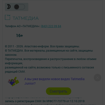
Телефон АО «ТАТМЕДИА»:
(843) 222 09 84
16+
© 2011 - 2026. Апастово-информ. Все права защищены.
© ТАТМЕДИА. Все материалы, размещенные на сайте, защищены
законом.
Перепечатка, воспроизведение и распространение в любом объеме
информации,
размещенной на сайте, возможна только с письменного согласия
редакций СМИ.
При поддержке Республиканского агентства по печати и массовым
А вы уже видели новое видео Tatmedia
коммуникациям.
Junior?
Наименование СМИ: Апастово-информ
СМИ зарегистрировано Федеральной службой по надзору в сфере
Cмотреть
связи,
информационных технологий и массовых коммуникаций
запись о регистрации СМИ Эл №ФС77-73779 от 12.10.2018