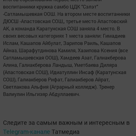
воспитанники кружка самбо ЦДК "Сэлэт"
-Сатламышевкая ООШ. На втором месте воспитанники
ДЮСШ -Апастовская СОШ,, третье место Апастовский
АК, а команда Каратунская СОШ заняла 4 место. В
своих весовых категориях 1 места заняли: Гимадиев
Ислам, Кашапов Айбулат, Зарипов Раиль, Кашапов
Айназ, Шарафутдинова Камиля, Хазипова Ксения (все
Сатламышевская ООШ), Хамдеев Азат, Галиакберова
Алина, Галиакберова Ландыш, Уметбаева Диляра
(Апастовская СОШ), Идиатуллин Инсаф (Каратунская
СОШ), Галиакберов Рифат, Галиакберов Айрат,
Светлакова Альфия (Аграрный колледж). Тренер
Валиулин Ильгизяр Абдуллаевич.
Следите за самым важным и интересным в
Telegram-канале
Татмедиа