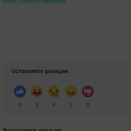
https://max.ru/tatmedia
Оставляйте реакции
0
0
0
0
0
Расскажите друзьям