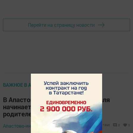
Перейти на страницу новости
ВАЖНОЕ В АПАСТОВО
В Апастовском районе с 1 февраля
начинается прием заявлений от
родителей первоклассников
31 января 2019 -
Апастово-информ,
1896
0
0
11:46