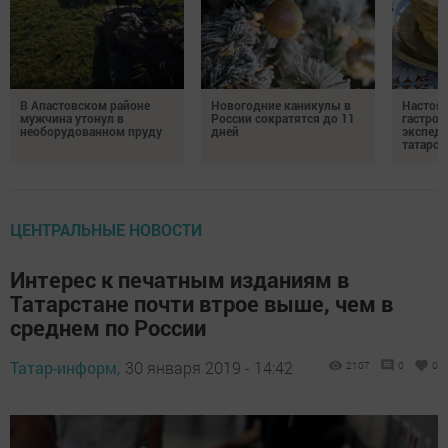
В Апастовском районе
Новогодние каникулы в
Настоя
мужчина утонул в
России сократятся до 11
гастро
необорудованном пруду
дней
экспеди
татарск
ЦЕНТРАЛЬНЫЕ НОВОСТИ
Интерес к печатным изданиям в
Татарстане почти втрое выше, чем в
среднем по России
Татар-информ,
30 января 2019 - 14:42
2107
0
0