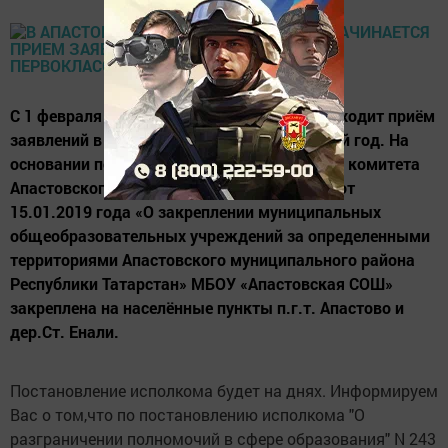
С 1 февраля 2019 по 30 июня 2019 года проходит приём
заявлений в 1-й класс на 2019-2020 учебный год. На
основании постановления Исполнительного комитета
Апастовского муниципального района №6 от
15.01.2019 года «О закреплении муниципальных
общеобразовательных учреждений за определенными
территориями Апастовского муниципального района
Республики Татарстан» МБОУ «Апастовская СОШ»
закреплена на населённые пункты п.г.т. Апастово и
дер.Ст. Енали.
Постановление исполкома будет на днях. Информируем
Вас о том,что по постановлению исполкома "О
разграничении полномочий в сфере образования" N 243