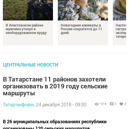
В Апастовском районе
Новогодние каникулы в
Настоя
мужчина утонул в
России сократятся до 11
гастро
необорудованном пруду
дней
экспеди
татарск
ЦЕНТРАЛЬНЫЕ НОВОСТИ
В Татарстане 11 районов захотели
организовать в 2019 году сельские
маршруты
Татар-информ,
24 декабря 2018 - 09:30
1318
0
0
В 26 муниципальных образованиях республики
организованы 120 сельских маршрутов.