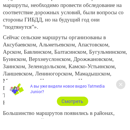
маршруты, необходимо провести обследование на
соответствие дорожных условий, были вопросы со
стороны ГИБДД, но на будущий год они
“подтянутся”».
Сейчас сельские маршруты организованы в
Аксубаевском, Альметьевском, Апастовском,
Арском, Бавлинском, Балтасинском, Бугульминском,
Буинском, Верхнеуслонском, Дрожжановском,
Заинском, Зеленодольском, Камско-Устьинском,
Лаишевском, Лениногорском, Мамадышском,
Мензелинском, Нижнекамском, Новошешминском,
А вы уже видели новое видео Tatmedia
Пестречинском, Сармановском, Спасском,
Junior?
Тетюшском, Тукаевском, Черемшанском и
Cмотреть
Ютазинском районах.
Большинство маршрутов появились в районах,
имеющих низкий процент транспортного
обслуживания населения или необеспеченных им