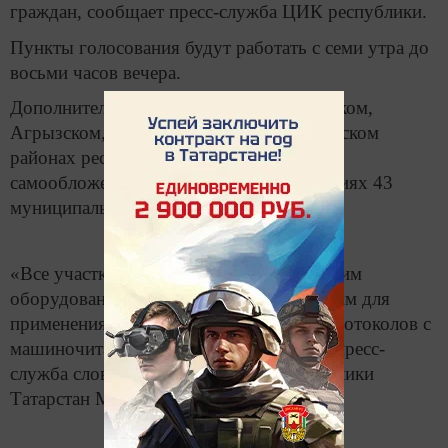
граждан, сообщает пресс-служба ЦИК республики.
Пункты голосования будут работать с семи утра до
восьми часов вечера.
Дополнительные выборы идут в Атнинском,
Агрызском, Сармановском и Зеленодольском
районах республики. Референдумы по
самообложению проходят в 844 поселениях 43
муниципальных районов.
«Все участки обеспечены технологическим
оборудованием, в том числе необходимым для
применения технологии изготовления протоколов с
машиночитаемым кодом», — приводит пресс-
служба слова председателя ЦИК Республики
Татарстан Мидхата Шагиахметова.