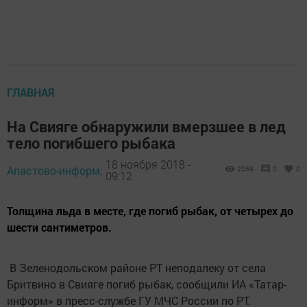
ГЛАВНАЯ
На Свияге обнаружили вмерзшее в лед
тело погибшего рыбака
18 ноября 2018 -
Апастово-информ,
2059
0
0
09:12
Толщина льда в месте, где погиб рыбак, от четырех до
шести сантиметров.
В Зеленодольском районе РТ неподалеку от села
Бритвино в Свияге погиб рыбак, сообщили ИА «Татар-
информ» в пресс-службе ГУ МЧС России по РТ.