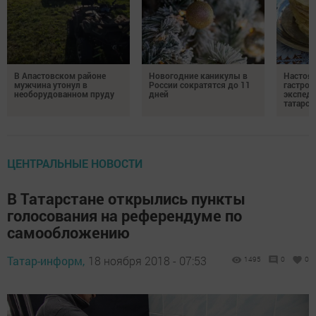
В Апастовском районе
Новогодние каникулы в
Настоя
мужчина утонул в
России сократятся до 11
гастро
необорудованном пруду
дней
экспеди
татарск
ЦЕНТРАЛЬНЫЕ НОВОСТИ
В Татарстане открылись пункты
голосования на референдуме по
самообложению
Татар-информ,
18 ноября 2018 - 07:53
1495
0
0