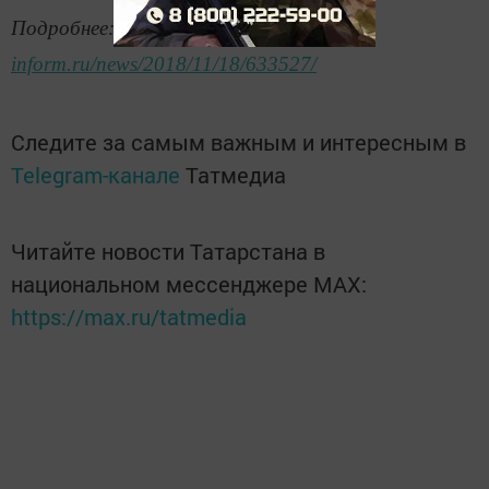
Подробнее:
https://www.tatar-
inform.ru/news/2018/11/18/633527/
Следите за самым важным и интересным в
Telegram-канале
Татмедиа
Читайте новости Татарстана в
национальном мессенджере MАХ:
https://max.ru/tatmedia