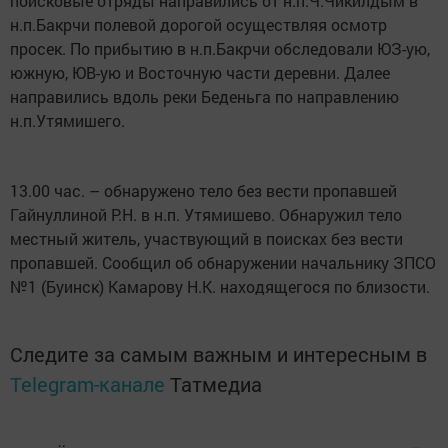
поисковые отряды направились от н.п.Ч.Чикилдым в
н.п.Бакрчи полевой дорогой осуществляя осмотр
просек. По прибытию в н.п.Бакрчи обследовали ЮЗ-ую,
южную, ЮВ-ую и Восточную части деревни. Далее
направились вдоль реки Беденьга по направлению
н.п.Утямишего.
13.00 час. – обнаружено тело без вести пропавшей
Гайнуллиной Р.Н. в н.п. Утямишево. Обнаружил тело
местный житель, участвующий в поисках без вести
пропавшей. Сообщил об обнаружении начальнику ЗПСО
№1 (Буинск) Камарову Н.К. находящегося по близости.
Следите за самым важным и интересным в
Telegram-канале
Татмедиа