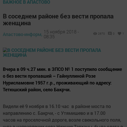
ВАЖНОЕ В АПАСТОВО
В соседнем районе без вести пропала
женщина
15 ноября 2018 -
Апастово-информ,
2670
0
1
08:35
Вчера в 09 ч.27 мин. в ЗПСО № 1 поступило сообщение
о без вести пропавшей – Гайнуллиной Розе
Нурисламовне 1957 г.р., проживающий по адресу:
Тетюшский район, село Бакрчи.
Видели её 9 ноября в 16.10 час в районе моста по
направлению с. Бакрчи, - с Утямишево и в 17.00
часов на проселочной дороге, возле свекольного поля,
шла в направлении села Нижние Тарханы, была одета в