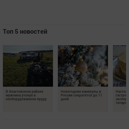
Топ 5 новостей
В Апастовском районе
Новогодние каникулы в
Настоя
мужчина утонул в
России сократятся до 11
гастро
необорудованном пруду
дней
экспеди
татарск