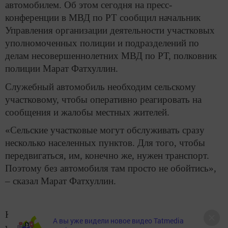
автомобилем. Об этом сегодня на пресс-
конференции в МВД по РТ сообщил начальник
Управления организации деятельности участковых
уполномоченных полиции и подразделений по
делам несовершеннолетних МВД по РТ, полковник
полиции Марат Фатхуллин.
Служебный автомобиль необходим сельскому
участковому, чтобы оперативно реагировать на
сообщения и жалобы местных жителей.
«Сельские участковые могут обслуживать сразу
несколько населенных пунктов. Для того, чтобы
передвигаться, им, конечно же, нужен транспорт.
Поэтому без автомобиля там просто не обойтись»,
– сказал Марат Фатхуллин.
К слову, обеспечение транспортом сельских
А вы уже видели новое видео Tatmedia
участковых не единственная инициатива МВД по