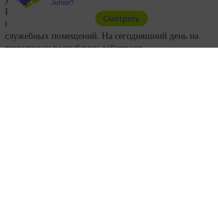
Junior?
РТ. С 2013 по 2016 год была реализована
Cмотреть
программа строительства для них жилья и
служебных помещений. На сегодняшний день на
территории республики действуют
административно-жилые комплексы для сельских
участковых, где они могут и работать и жить со
своей семьей.
Фото: Елена Саляхова
Подробнее: https://www.tatar-
inform.ru/news/2018/11/14/633146/
Следите за самым важным и интересным в
Telegram-канале
Татмедиа