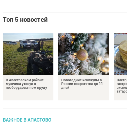
Топ 5 новостей
В Апастовском районе
Новогодние каникулы в
Настоя
мужчина утонул в
России сократятся до 11
гастро
необорудованном пруду
дней
экспеди
татарск
ВАЖНОЕ В АПАСТОВО