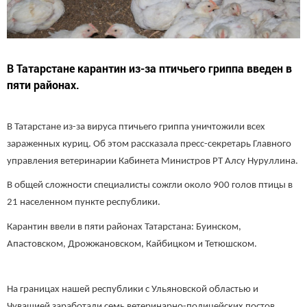
В Татарстане карантин из-за птичьего гриппа введен в
пяти районах.
В Татарстане из-за вируса птичьего гриппа уничтожили всех
зараженных куриц. Об этом рассказала пресс-секретарь Главного
управления ветеринарии Кабинета Министров РТ Алсу Нуруллина.
В общей сложности специалисты сожгли около 900 голов птицы в
21 населенном пункте республики.
Карантин ввели в пяти районах Татарстана: Буинском,
Апастовском, Дрожжановском, Кайбицком и Тетюшском.
На границах нашей республики с Ульяновской областью и
Чувашией заработали семь ветеринарно-полицейских постов.