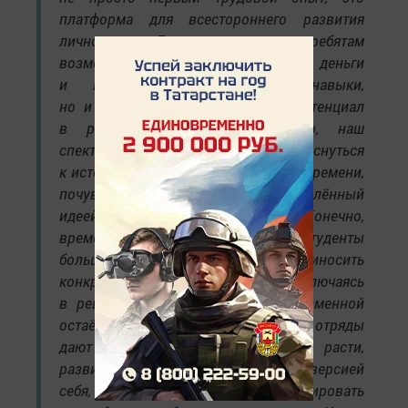
платформа для всестороннего развития
личности. Движение дает ребятам
возможность не только заработать деньги
и приобрести практические навыки,
но и раскрыть свой творческий потенциал
в различных сферах. Например, наш
спектакль позволил ребятам прикоснуться
к истории стройотрядов советского времени,
почувствовать их энтузиазм, вдохновлённый
идеей создания светлого будущего. Конечно,
времена изменились, и сейчас студенты
больше ценят возможность приносить
конкретную пользу своей стране, включаясь
в решение важных задач. Но неизменной
остаётся одна вещь: студенческие отряды
дают возможность ребятам расти,
развиваться и становиться лучшей версией
себя, не боясь экспериментировать