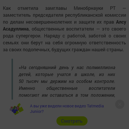
Как отметила замглавы Минобрнауки РТ —
заместитель председателя республиканской комиссии
по делам несовершеннолетних и защите их прав
Алсу
Асадуллина
, общественные воспитатели — это своего
рода супергерои. Наряду с работой, заботой о своих
семьях они берут на себя огромную ответственность
за своих подопечных, будущих граждан нашей страны.
«На сегодняшний день у нас полмиллиона
детей, которые учатся в школе, из них
50 тысяч мы держим на особом контроле.
Именно общественные воспитатели
помогают им оставаться в том положении,
чтобы они смогли стать настоящими
А вы уже видели новое видео Tatmedia
взрослыми людьми. Я точно знаю, пока у нас
Junior?
есть неравнодушные люди, мы спокойны
Cмотреть
за будущее нашей республики, нашей