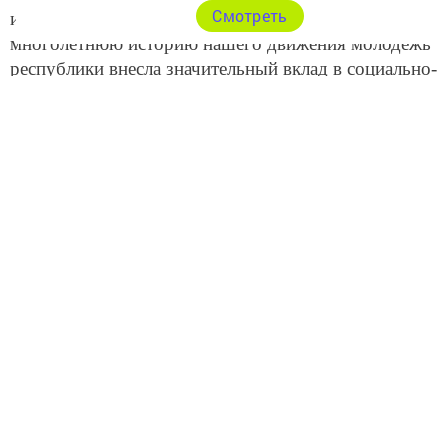
Cмотреть
института для работы в Казахстане. За всю
многолетнюю историю нашего движения молодежь
республики внесла значительный вклад в социально-
экономическое развитие Татарстана и России.
Молодые люди стояли у истоков строительства
„КАМАЗа“, Байкало-Амурской магистрали,
„Оргсинтеза“, „Теплоконтроля“, Заинской ГРЭС,
„Нижнекамскнефтехима“, а также городов —
Нижнекамска, Набережных Челнов и
Зеленодольска», — рассказал на торжественном
мероприятии руководитель Республиканского
центра студенческих трудовых отрядов
Министерства по делам молодежи РТ Василий
Ислаев.
На сегодняшний день движение студенческих
трудовых отрядов в регионе возрождено и активно
развивается. Более 10 тысяч студентов из