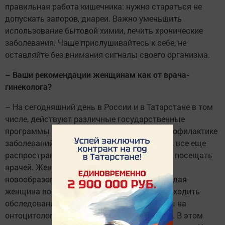
правильная работа кишечника: нужно стараться не
допускать запоров, диареи. Важно уменьшить
использование бытовой химии, лечить хронические
заболевания. Чаще прислушивайтесь к себе, не
оставляйте без внимания сигналы своего организма.
– Ваши рекомендации женщинам как от врача-
гинеколога?
– На сегодняшний день в России и в Татарстане в том
числе, действуют различные государственные
программы по оздоровлению населения, профилактике
заболеваний. Несмотря на это, заболевания все еще
распространены. Берегите себя. Не бойтесь посещать
врачей. Женщины могут сами выявить
новообразования в молочных железах. Каждая
женщина после 18 лет должна раз в год проходить
обследование, своевременно сдавать тесты на
онтоцитологию, вирус папилломы человека. В этом