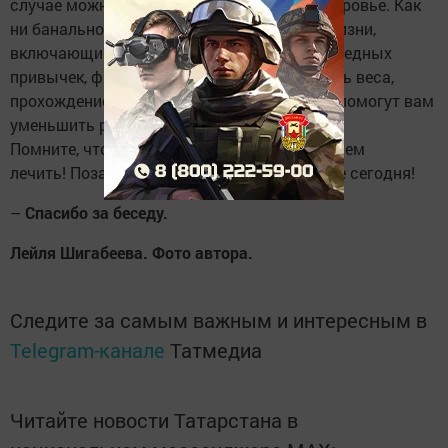
случае можно быть спокойным за свое здоровье. Как
ни банально это звучит, но именно образ жизни,
включающий здоровое питание, отказ от вредных
привычек, физические упражнения, контроль веса,
прохождение профилактических осмотров помогут вам
уменьшить риск заболеть раком.
Помните, что болезнь легче предупредить, чем
лечить! Позаботьтесь о своем здоровье уже сегодня!
–
Спасибо за беседу.
Лейля Шигабеева. Фото автора.
Следите за самым важным и интересным в
Telegram-канале
Татмедиа
Читайте новости Татарстана в