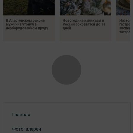
В Апастовском районе
Новогодние каникулы в
Настоя
мужчина утонул в
России сократятся до 11
гастро
необорудованном пруду
дней
экспеди
татарск
Главная
Фотогалереи