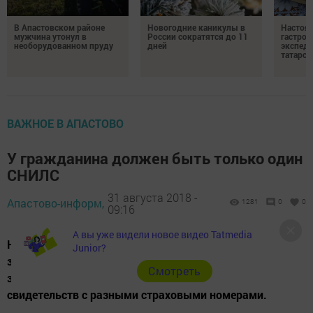
В Апастовском районе
Новогодние каникулы в
Настоя
мужчина утонул в
России сократятся до 11
гастро
необорудованном пруду
дней
экспеди
татарск
ВАЖНОЕ В АПАСТОВО
У гражданина должен быть только один
СНИЛС
31 августа 2018 -
Апастово-информ,
1281
0
0
09:16
А вы уже видели новое видео Tatmedia
Нередко сотрудниками ПФР при анализе базы данных
Junior?
застрахованных лиц выявляются случаи, когда одно
Cмотреть
застрахованное лицо имеет два и более страховых
свидетельств с разными страховыми номерами.