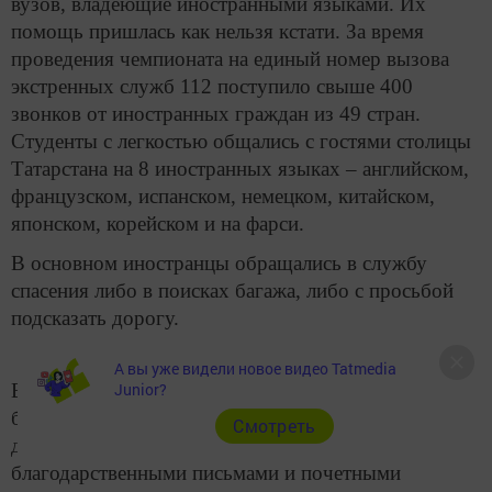
вузов, владеющие иностранными языками. Их
помощь пришлась как нельзя кстати. За время
проведения чемпионата на единый номер вызова
экстренных служб 112 поступило свыше 400
звонков от иностранных граждан из 49 стран.
Студенты с легкостью общались с гостями столицы
Татарстана на 8 иностранных языках – английском,
французском, испанском, немецком, китайском,
японском, корейском и на фарси.
В основном иностранцы обращались в службу
спасения либо в поисках багажа, либо с просьбой
подсказать дорогу.
А вы уже видели новое видео Tatmedia
Волонтеры, которые помогали соблюдать
Junior?
безопасность на время ФИФА-2018 в составе
Cмотреть
дежурных смен, были награждены
благодарственными письмами и почетными