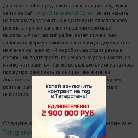
Для того, чтобы предложить свою инициативу, нужно
зайти на сайт
http://i.tatarstan2030.ru/
, затем нажать
на вкладку предложить инициативу из Апастовского
района, а при заполнении город или село надо
выбирать Апастовский район, затем полностью
заполнить форму, нажимать на галочку в двух местах,
нажимая на галочку «Я не робот», выходят разные
фигуры, их подтвердить по несколько раз и нажать на
кнопку «отправить». Так же во вкладке все инициативы,
прошу проголосовать за инициативу жителей
Апастовского района. В сентябре будет определен
рейтинг районов, по голосованию и направление
инициатив.
Следите за самым важным и интересным в
Telegram-канале
Татмедиа