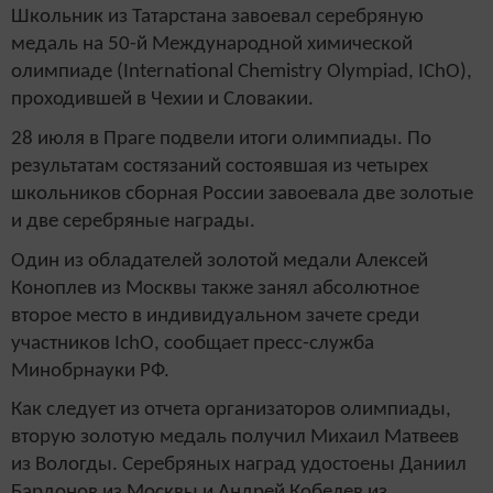
Школьник из Татарстана завоевал серебряную
медаль на 50-й Международной химической
олимпиаде (International Chemistry Olympiad, IChO),
проходившей в Чехии и Словакии.
28 июля в Праге подвели итоги олимпиады. По
результатам состязаний состоявшая из четырех
школьников сборная России завоевала две золотые
и две серебряные награды.
Один из обладателей золотой медали Алексей
Коноплев из Москвы также занял абсолютное
второе место в индивидуальном зачете среди
участников IchO, сообщает пресс-служба
Минобрнауки РФ.
Как следует из отчета организаторов олимпиады,
вторую золотую медаль получил Михаил Матвеев
из Вологды. Серебряных наград удостоены Даниил
Бардонов из Москвы и Андрей Кобелев из