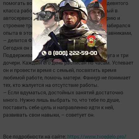
помогать во всем, набирался опыта. После девятого
класса работал с Анваром абый, Раушан абый в
автосервисе. А на курсах в СПТУ изучил теорию и
строение трактора, автомобилей. Учился и набирался
опыта в этом деле рядом со старшими наставниками,
– делится Фаннур.
Сегодня он занят своим любимым делом.
Поддерживают его во всех начинаниях супруга и три
дочери. Каждый его день расписан по часам. Успевает
он и провести время с семьей, посвятить время
любимой работе, помочь матери. Фаннур не понимает
тех, кто жалуется на отсутствие работы.
– Если вдуматься, достойных занятий достаточно
много. Нужно лишь выбрать то, что тебе по душе,
поставить себе цель и направленно идти к ней,
развивать свои навыки, – советует он.
Все подробности на сайте:
https://www.tvoedelo.pro/