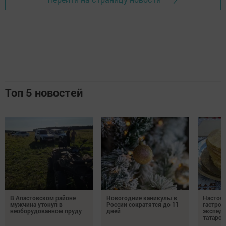
Топ 5 новостей
В Апастовском районе
Новогодние каникулы в
Настоя
мужчина утонул в
России сократятся до 11
гастро
необорудованном пруду
дней
экспеди
татарск