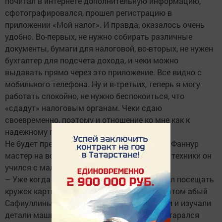
почитал в интернете дополнительную информацию,
сфотографировался, прошел регистрацию в
приложении «Мой налог». И правда, оказалось очень
удобно. Во-первых, не нужно собирать различные
документы, бумаги для налоговой, во-вторых, не нужен
бухгалтер для подсчета дохода, и чеки можно
выдавать прямо через это приложение. Все видно с
мобильного телефона. Ну и в-третьих, теперь я могу
работать спокойно, не нужно беспокоиться, что
«сдадут» налоговым органам. Чеки сдаю
своевременно, поэтому и отношение ко мне как к
надежному партнеру, – делится Фаннур.
Не будет преувеличением, если скажем, что Фаннур
мастер на все руки. Секретам автомобилей, техники он
учился с малых лет.
– Уже когда учился в младших классах, стал посещать
кружок картингистов, организованный Айратом абый
Сафиуллиным. Там мы разбирали, собирали и изучали
детали машин. И в гараже рядом с отцом старался