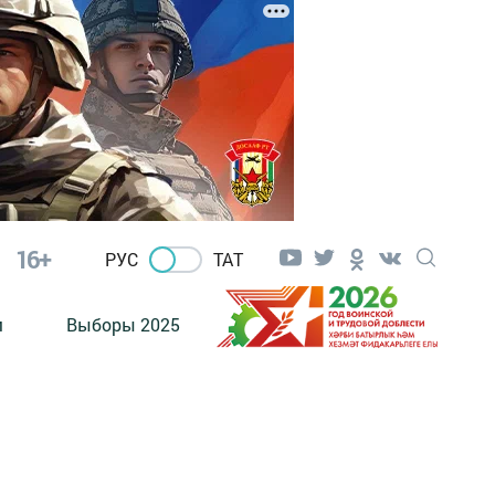
16+
РУС
ТАТ
м
Выборы 2025